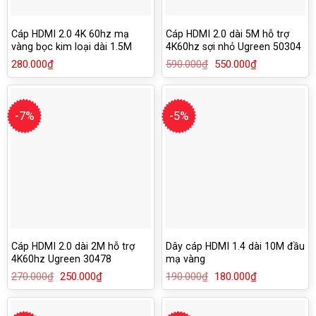
Cáp HDMI 2.0 4K 60hz mạ
Cáp HDMI 2.0 dài 5M hỗ trợ
vàng bọc kim loại dài 1.5M
4K60hz sợi nhỏ Ugreen 50304
Ugreen 50107
280.000
₫
590.000
₫
Giá
550.000
₫
Giá
gốc
hiện
là:
tại
590.000₫.
là:
550.000₫.
-7%
-5%
Cáp HDMI 2.0 dài 2M hỗ trợ
Dây cáp HDMI 1.4 dài 10M đầu
4K60hz Ugreen 30478
mạ vàng
270.000
₫
Giá
250.000
₫
Giá
190.000
₫
Giá
180.000
₫
Giá
gốc
hiện
gốc
hiện
là:
tại
là:
tại
270.000₫.
là:
190.000₫.
là:
250.000₫.
180.000₫.