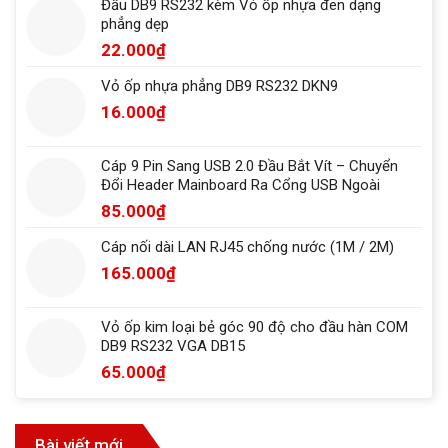
Đầu DB9 RS232 kèm Vỏ ốp nhựa đen dạng
phẳng dẹp
22.000
₫
Vỏ ốp nhựa phẳng DB9 RS232 DKN9
16.000
₫
Cáp 9 Pin Sang USB 2.0 Đầu Bắt Vít – Chuyển
Đổi Header Mainboard Ra Cổng USB Ngoài
85.000
₫
Cáp nối dài LAN RJ45 chống nước (1M / 2M)
165.000
₫
Vỏ ốp kim loại bẻ góc 90 độ cho đầu hàn COM
DB9 RS232 VGA DB15
65.000
₫
Bài viết mới