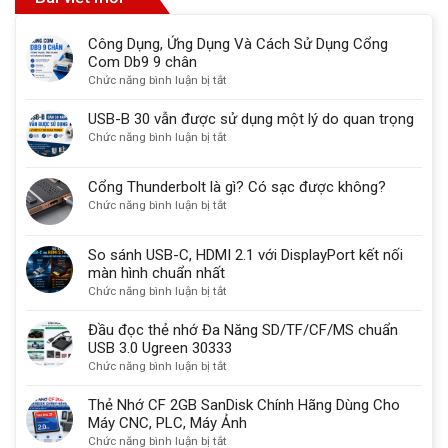
Công Dụng, Ứng Dụng Và Cách Sử Dụng Cổng
Com Db9 9 chân
ở
Chức năng bình luận bị tắt
Công
Dụng,
USB-B 30 vẫn được sử dụng một lý do quan trọng
Ứng
ở
Chức năng bình luận bị tắt
Dụng
USB-
Và
B
Cổng Thunderbolt là gì? Có sạc được không?
Cách
30
ở
Chức năng bình luận bị tắt
Sử
vẫn
Cổng
Dụng
được
Thunderbolt
Cổng
sử
So sánh USB-C, HDMI 2.1 với DisplayPort kết nối
là
Com
dụng
màn hình chuẩn nhất
gì?
Db9
một
ở
Chức năng bình luận bị tắt
Có
9
lý
So
sạc
chân
do
sánh
Đầu đọc thẻ nhớ Đa Năng SD/TF/CF/MS chuẩn
được
quan
USB-
USB 3.0 Ugreen 30333
không?
trọng
C,
ở
Chức năng bình luận bị tắt
HDMI
Đầu
2.1
đọc
Thẻ Nhớ CF 2GB SanDisk Chính Hãng Dùng Cho
với
thẻ
Máy CNC, PLC, Máy Ảnh
DisplayPort
nhớ
ở
Chức năng bình luận bị tắt