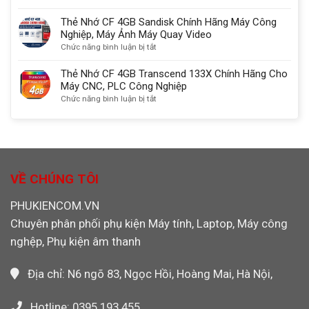
kết
Đa
Thẻ
nối
Năng
Nhớ
Thẻ Nhớ CF 4GB Sandisk Chính Hãng Máy Công
màn
SD/TF/CF/MS
CF
Nghiệp, Máy Ảnh Máy Quay Video
hình
chuẩn
2GB
ở
Chức năng bình luận bị tắt
chuẩn
USB
SanDisk
Thẻ
nhất
3.0
Chính
Nhớ
Thẻ Nhớ CF 4GB Transcend 133X Chính Hãng Cho
Ugreen
Hãng
CF
Máy CNC, PLC Công Nghiệp
30333
Dùng
4GB
ở
Chức năng bình luận bị tắt
Cho
Sandisk
Thẻ
Máy
Chính
Nhớ
CNC,
Hãng
CF
PLC,
Máy
4GB
Máy
Công
Transcend
Ảnh
Nghiệp,
133X
VỀ CHÚNG TÔI
Máy
Chính
Ảnh
Hãng
PHUKIENCOM.VN
Máy
Cho
Quay
Chuyên phân phối phụ kiện Máy tính, Laptop, Máy công
Máy
Video
CNC,
nghệp, Phụ kiện âm thanh
PLC
Công
Nghiệp
Địa chỉ: N6 ngõ 83, Ngọc Hồi, Hoàng Mai, Hà Nội,
Hotline: 0395.193.455