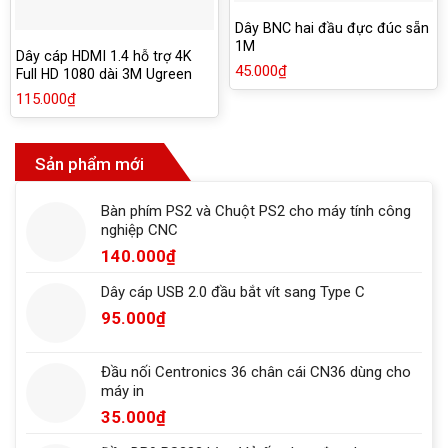
Dây BNC hai đầu đực đúc sẵn
1M
Dây cáp HDMI 1.4 hỗ trợ 4K
45.000
₫
Full HD 1080 dài 3M Ugreen
10108
115.000
₫
Sản phẩm mới
Bàn phím PS2 và Chuột PS2 cho máy tính công
nghiệp CNC
140.000
₫
Dây cáp USB 2.0 đầu bắt vít sang Type C
95.000
₫
Đầu nối Centronics 36 chân cái CN36 dùng cho
máy in
35.000
₫