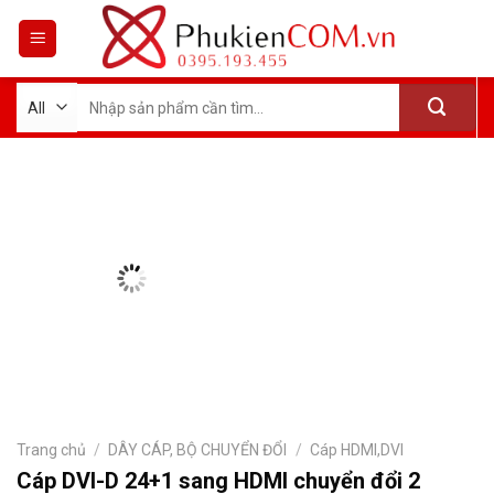
Skip
to
content
Tìm
kiếm:
Trang chủ
/
DÂY CÁP, BỘ CHUYỂN ĐỔI
/
Cáp HDMI,DVI
Cáp DVI-D 24+1 sang HDMI chuyển đổi 2