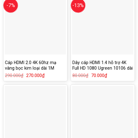
-7%
-13%
Cáp HDMI 2.0 4K 60hz mạ
Dây cáp HDMI 1.4 hỗ trợ 4K
vàng bọc kim loại dài 1M
Full HD 1080 Ugreen 10106 dài
Ugreen 50106
1M
290.000
₫
Giá
270.000
₫
Giá
80.000
₫
Giá
70.000
₫
Giá
gốc
hiện
gốc
hiện
là:
tại
là:
tại
290.000₫.
là:
80.000₫.
là:
270.000₫.
70.000₫.