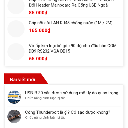
Đổi Header Mainboard Ra Cổng USB Ngoài
85.000
₫
Cáp nối dài LAN RJ45 chống nước (1M / 2M)
165.000
₫
Vỏ ốp kim loại bẻ góc 90 độ cho đầu hàn COM
DB9 RS232 VGA DB15
65.000
₫
Bài viết mới
USB-B 30 vẫn được sử dụng một lý do quan trọng
ở
Chức năng bình luận bị tắt
USB-
B
Cổng Thunderbolt là gì? Có sạc được không?
30
ở
Chức năng bình luận bị tắt
vẫn
Cổng
được
Thunderbolt