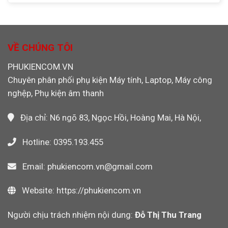
Ảnh
Nghiệp,
133X
Cần
Máy
Chính
Rút
Ảnh
Hãng
Cáp
Máy
Cho
Ethernet
Quay
Máy
Khỏi
VỀ CHÚNG TÔI
Video
CNC,
Máy
PLC
Tính
PHUKIENCOM.VN
Công
Khi
Nghiệp
Chuyên phân phối phụ kiện Máy tính, Laptop, Máy công
Dùng
Wi-
nghệp, Phụ kiện âm thanh
Fi
Không?
Địa chỉ: N6 ngõ 83, Ngọc Hồi, Hoàng Mai, Hà Nội,
Hotline: 0395.193.455
Email: phukiencom.vn@gmail.com
Website: https://phukiencom.vn
Người chịu trách nhiệm nội dung:
Đỗ Thị Thu Trang