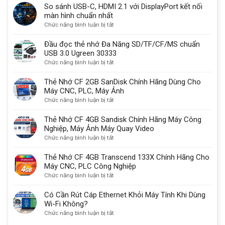
sử
So sánh USB-C, HDMI 2.1 với DisplayPort kết nối
là
dụng
màn hình chuẩn nhất
gì?
một
ở
Chức năng bình luận bị tắt
Có
lý
So
sạc
do
sánh
Đầu đọc thẻ nhớ Đa Năng SD/TF/CF/MS chuẩn
được
quan
USB-
USB 3.0 Ugreen 30333
không?
trọng
C,
ở
Chức năng bình luận bị tắt
HDMI
Đầu
2.1
đọc
Thẻ Nhớ CF 2GB SanDisk Chính Hãng Dùng Cho
với
thẻ
Máy CNC, PLC, Máy Ảnh
DisplayPort
nhớ
ở
Chức năng bình luận bị tắt
kết
Đa
Thẻ
nối
Năng
Nhớ
Thẻ Nhớ CF 4GB Sandisk Chính Hãng Máy Công
màn
SD/TF/CF/MS
CF
Nghiệp, Máy Ảnh Máy Quay Video
hình
chuẩn
2GB
ở
Chức năng bình luận bị tắt
chuẩn
USB
SanDisk
Thẻ
nhất
3.0
Chính
Nhớ
Thẻ Nhớ CF 4GB Transcend 133X Chính Hãng Cho
Ugreen
Hãng
CF
Máy CNC, PLC Công Nghiệp
30333
Dùng
4GB
ở
Chức năng bình luận bị tắt
Cho
Sandisk
Thẻ
Máy
Chính
Nhớ
Có Cần Rút Cáp Ethernet Khỏi Máy Tính Khi Dùng
CNC,
Hãng
CF
Wi-Fi Không?
PLC,
Máy
4GB
ở
Chức năng bình luận bị tắt
Máy
Công
Transcend
Có