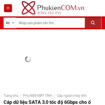
Skip
to
content
Tìm
kiếm:
Trang chủ
/
PHỤ KIỆN MÁY TÍNH
/
Cáp nguồn máy tính
Cáp dữ liệu SATA 3.0 tốc độ 6Gbps cho ổ