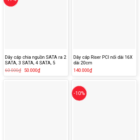
Dây cáp chia nguồn SATA ra 2
Dây cáp Riser PCI nối dài 16X
SATA, 3 SATA, 4 SATA, 5
dài 20cm
SATA 15Pin SSD HDD
60.000
₫
Giá
50.000
₫
Giá
140.000
₫
gốc
hiện
là:
tại
60.000₫.
là:
50.000₫.
-10%