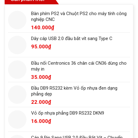
Bàn phím PS2 và Chuột PS2 cho máy tính công
nghiệp CNC
140.000
₫
Dây cáp USB 2.0 đầu bắt vít sang Type C
95.000
₫
Đầu nối Centronics 36 chân cái CN36 dùng cho
máy in
35.000
₫
Đầu DB9 RS232 kèm Vỏ ốp nhựa đen dạng
phẳng dẹp
22.000
₫
Vỏ ốp nhựa phẳng DB9 RS232 DKN9
16.000
₫
Cáp 9 Pin Sang USB 2.0 Đầu Bắt Vít – Chuyển