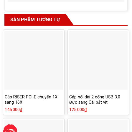
SẢN PHẨM TƯƠNG TỰ
Cáp RISER PCI-E chuyển 1X
Cáp nối dài 2 cổng USB 3.0
sang 16X
Đực sang Cái bắt vít
145.000
₫
125.000
₫
-17%