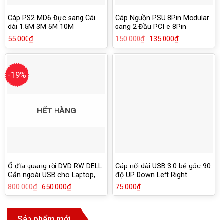
Cáp PS2 MD6 Đực sang Cái
Cáp Nguồn PSU 8Pin Modular
dài 1.5M 3M 5M 10M
sang 2 Đầu PCI-e 8Pin
(6+2Pin)
55.000
₫
150.000
₫
Giá
135.000
₫
Giá
gốc
hiện
là:
tại
150.000₫.
là:
135.000₫.
-19%
HẾT HÀNG
Ổ đĩa quang rời DVD RW DELL
Cáp nối dài USB 3.0 bẻ góc 90
Gắn ngoài USB cho Laptop,
độ UP Down Left Right
Macbook, PC
800.000
₫
Giá
650.000
₫
Giá
75.000
₫
gốc
hiện
là:
tại
800.000₫.
là:
650.000₫.
Sản phẩm mới