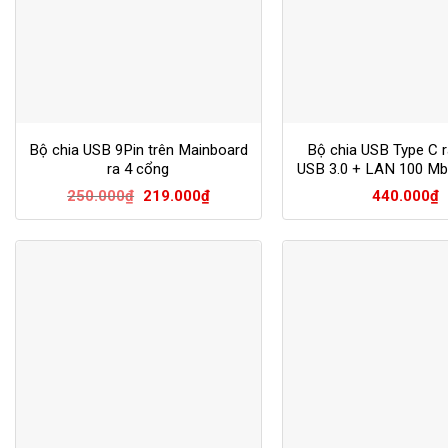
Bộ chia USB 9Pin trên Mainboard
Bộ chia USB Type C r
ra 4 cổng
USB 3.0 + LAN 100 Mb
10917
Giá
Giá
250.000
₫
219.000
₫
440.000
₫
gốc
hiện
là:
tại
250.000₫.
là:
219.000₫.