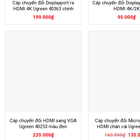
Cáp chuyển đổi Displayport ra
Cáp chuyển đổi Displa
HDMI 4K Ugreen 40363 chính
HDMI 4K/2K
hãng
199.000
₫
95.000
₫
Cáp chuyển đổi HDMI sang VGA
Cáp chuyển đổi Micr
Ugreen 40253 màu đen
HDMI chân cái Ugre
Giá
220.000
₫
160.000
₫
135.
gốc