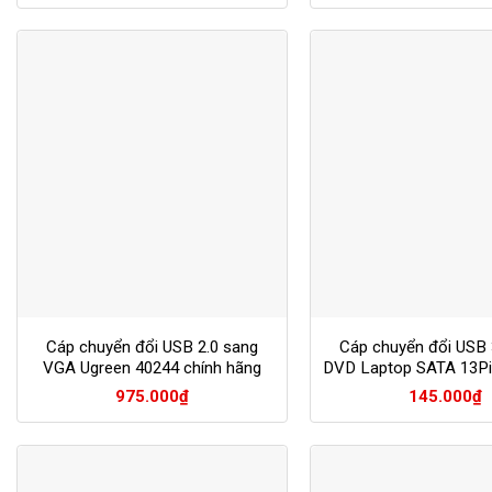
là:
160.0
Cáp chuyển đổi USB 2.0 sang
Cáp chuyển đổi USB 
VGA Ugreen 40244 chính hãng
DVD Laptop SATA 13Pi
975.000
₫
145.000
₫