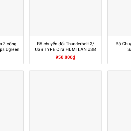
a 3 cổng
Bộ chuyển đổi Thunderbolt 3/
Bộ Chuy
ps Ugreen
USB TYPE C ra HDMI LAN USB
S
3.0 Ugreen 40377
950.000
₫