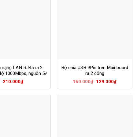
 mạng LAN RJ45 ra 2
Bộ chia USB 9Pin trên Mainboard
độ 1000Mbps, nguồn 5v
ra 2 cổng
Giá
Giá
210.000
₫
150.000
₫
129.000
₫
gốc
hiện
là:
tại
150.000₫.
là:
129.000₫.