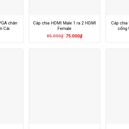
VGA chân
Cáp chia HDMI Male 1 ra 2 HDMI
Cáp chia 
n Cái
Female
cổng 
Giá
Giá
85.000
₫
75.000
₫
gốc
hiện
là:
tại
85.000₫.
là:
75.000₫.