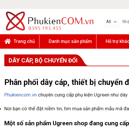
Skip
to
content
Tìm
kiếm:
Trang chủ
Danh mục sản phẩm
Hỗ trợ khá
DÂY CÁP, BỘ CHUYỂN ĐỔI
Phân phối dây cáp, thiết bị chuyển 
Phukiencom.vn
chuyên cung cấp phụ kiện Ugreen như dây cá
Nơi bạn có thể đặt niềm tin, tìm mua sản phẩm mẫu mã đa 
Một số sản phẩm Ugreen shop đang cung cấp