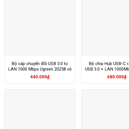
Bộ cáp chuyển đổi USB 3.0 to
Bộ chia Hub USB-C r
LAN 1000 Mbps Ugreen 20258 vỏ
USB 3.0 + LAN 1000Mb
nhôm
60718
440.000
₫
680.000
₫