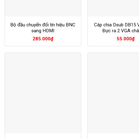
Bộ đầu chuyển đổi tín hiệu BNC
Cáp chia Dsub DB15 
sang HDMI
Đực ra 2 VGA châ
285.000
₫
55.000
₫