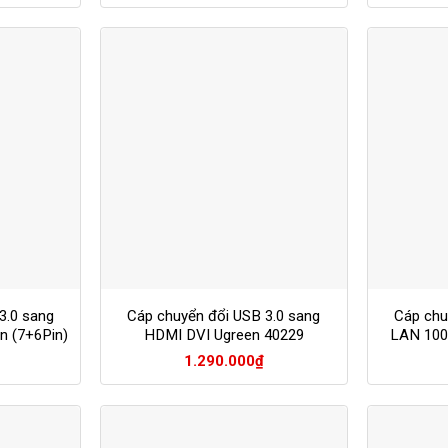
tại
là:
tại
00₫.
là:
400.000₫.
là:
135.000₫.
320.000₫.
3.0 sang
Cáp chuyển đổi USB 3.0 sang
Cáp chu
n (7+6Pin)
HDMI DVI Ugreen 40229
LAN 100
1.290.000
₫