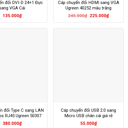
ển đổi DVI-D 24+1 Đực
Cáp chuyển đổi HDMI sang VGA
sang VGA Cái
Ugreen 40252 màu trắng
Giá
Giá
135.000
₫
245.000
₫
225.000
₫
gốc
hiện
là:
tại
245.000₫.
là:
225.000₫.
n đổi Type C sang LAN
Cáp chuyển đổi USB 2.0 sang
ps RJ45 Ugreen 50307
Micro USB chân cái giá rẻ
380.000
₫
55.000
₫