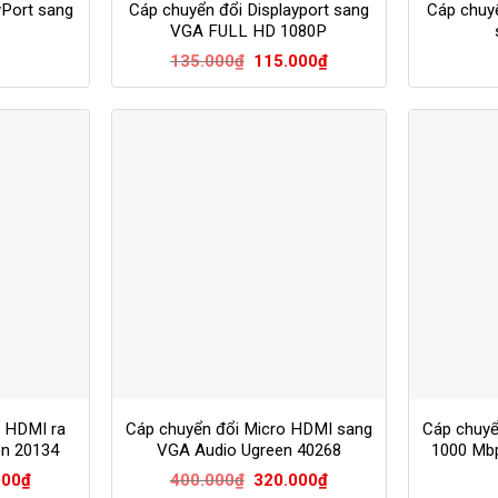
yPort sang
Cáp chuyển đổi Displayport sang
Cáp chuy
VGA FULL HD 1080P
Giá
Giá
135.000
₫
115.000
₫
gốc
hiện
là:
tại
135.000₫.
là:
115.000₫.
o HDMI ra
Cáp chuyển đổi Micro HDMI sang
Cáp chuyể
en 20134
VGA Audio Ugreen 40268
1000 Mb
Giá
Giá
Giá
000
₫
400.000
₫
320.000
₫
hiện
gốc
hiện