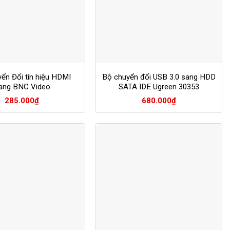
ển Đổi tín hiệu HDMI
Bộ chuyển đổi USB 3.0 sang HDD
ang BNC Video
SATA IDE Ugreen 30353
285.000
₫
680.000
₫