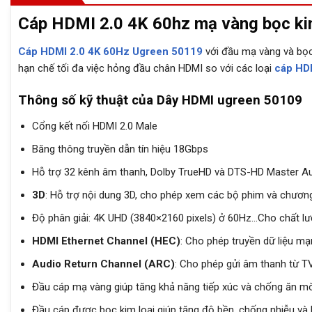
Cáp HDMI 2.0 4K 60hz mạ vàng bọc ki
Cáp HDMI 2.0 4K 60Hz Ugreen 50119
với đầu mạ vàng và bọc 
hạn chế tối đa việc hỏng đầu chân HDMI so với các loại
cáp HD
Thông số kỹ thuật của Dây HDMI ugreen 50109
Cổng kết nối HDMI 2.0 Male
Băng thông truyền dẫn tín hiệu 18Gbps
Hỗ trợ 32 kênh âm thanh, Dolby TrueHD và DTS-HD Master A
3D
: Hỗ trợ nội dung 3D, cho phép xem các bộ phim và chương 
Độ phân giải: 4K UHD (3840×2160 pixels) ở 60Hz…Cho chất lượ
HDMI Ethernet Channel (HEC)
: Cho phép truyền dữ liệu m
Audio Return Channel (ARC)
: Cho phép gửi âm thanh từ TV
Đầu cáp mạ vàng giúp tăng khả năng tiếp xúc và chống ăn mòn,
Đầu cáp được bọc kim loại giúp tăng độ bền, chống nhiễu và 