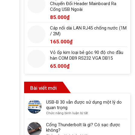
Chuyển Đổi Header Mainboard Ra
Cổng USB Ngoài
85.000
₫
Cáp nối dài LAN RJ45 chống nước (1M
/ 2M)
165.000
₫
Vỏ ốp kim loại bẻ góc 90 độ cho đầu
hàn COM DB9 RS232 VGA DB15
65.000
₫
Bài viết mới
USB-B 30 vẫn được sử dụng một lý do
quan trọng
ở
Chức năng bình luận bị tắt
USB-
B
Cổng Thunderbolt là gì? Có sạc được
30
không?
vẫn