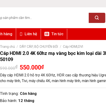
ch hàng
Liên hệ
Tin tức
Trang chủ
/
DÂY CÁP, BỘ CHUYỂN ĐỔI
/
Cáp HDMI,DVI
Cáp HDMI 2.0 4K 60hz mạ vàng bọc kim loại dài 
50109
Giá
Giá
₫
550.000
₫
590.000
gốc
hiện
là:
tại
Dây cáp HDMI 2.0 hỗ trợ 4K 60Hz, HDR cao cấp thương hiệu Ugr
590.000₫.
là:
cho máy tính, Tivi, máy chiếu 4K, màn hình máy tính, màn hình gam
550.000₫.
Tình trạng:
Còn hàng
Bảo hành:
12 tháng