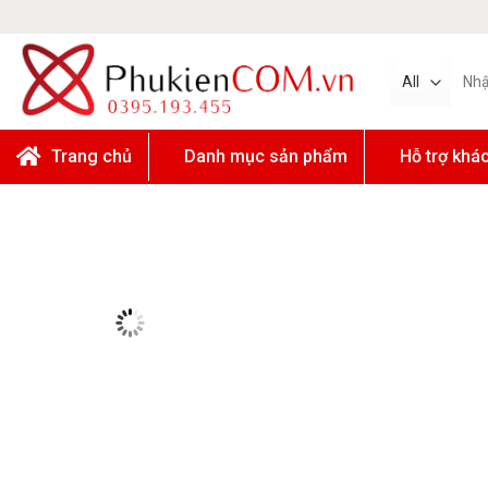
Skip
to
content
Tìm
kiếm:
Trang chủ
Danh mục sản phẩm
Hỗ trợ khá