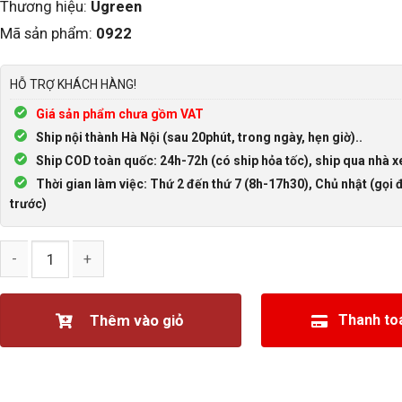
Thương hiệu:
Ugreen
Mã sản phẩm:
0922
HỖ TRỢ KHÁCH HÀNG!
Giá sản phẩm chưa gồm VAT
Ship nội thành Hà Nội (sau 20phút, trong ngày, hẹn giờ)..
Ship COD toàn quốc: 24h-72h (có ship hỏa tốc), ship qua nhà x
Thời gian làm việc: Thứ 2 đến thứ 7 (8h-17h30), Chủ nhật (gọi đ
trước)
Cáp HDMI 2.0 4K 60hz mạ vàng bọc kim loại dài 3M Ugreen 50
Thêm vào giỏ
Thanh to