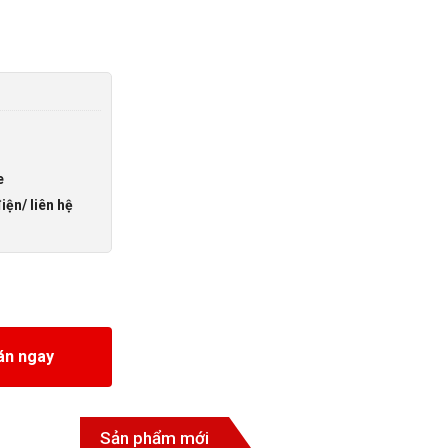
e
iện/ liên hệ
109 số lượng
án ngay
Sản phẩm mới