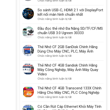
ở
Chức năng bình luận bị tắt
được
Cổng
sử
Thunderbolt
So sánh USB-C, HDMI 2.1 với DisplayPort
dụng
là
kết nối màn hình chuẩn nhất
một
gì?
ở
Chức năng bình luận bị tắt
lý
Có
So
do
sạc
sánh
Đầu đọc thẻ nhớ Đa Năng SD/TF/CF/MS
quan
được
USB-
chuẩn USB 3.0 Ugreen 30333
trọng
không?
C,
ở
Chức năng bình luận bị tắt
HDMI
Đầu
2.1
đọc
Thẻ Nhớ CF 2GB SanDisk Chính Hãng
với
thẻ
Dùng Cho Máy CNC, PLC, Máy Ảnh
DisplayPort
nhớ
ở
Chức năng bình luận bị tắt
kết
Đa
Thẻ
nối
Năng
Nhớ
Thẻ Nhớ CF 4GB Sandisk Chính Hãng
màn
SD/TF/CF/MS
CF
Máy Công Nghiệp, Máy Ảnh Máy Quay
hình
chuẩn
2GB
Video
chuẩn
USB
SanDisk
ở
Chức năng bình luận bị tắt
nhất
3.0
Chính
Thẻ
Ugreen
Hãng
Nhớ
Thẻ Nhớ CF 4GB Transcend 133X Chính
30333
Dùng
CF
Hãng Cho Máy CNC, PLC Công Nghiệp
Cho
4GB
ở
Chức năng bình luận bị tắt
Máy
Sandisk
Thẻ
CNC,
Chính
Nhớ
Có Cần Rút Cáp Ethernet Khỏi Máy Tính
PLC,
Hãng
CF