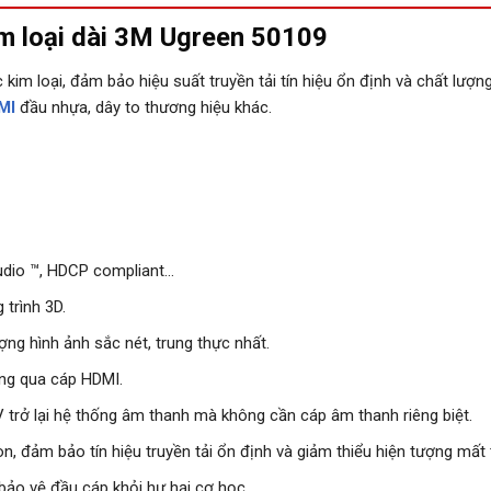
m loại dài 3M Ugreen 50109
kim loại, đảm bảo hiệu suất truyền tải tín hiệu ổn định và chất lượn
MI
đầu nhựa, dây to thương hiệu khác.
udio ™, HDCP compliant…
trình 3D.
ng hình ảnh sắc nét, trung thực nhất.
ạng qua cáp HDMI.
 trở lại hệ thống âm thanh mà không cần cáp âm thanh riêng biệt.
 đảm bảo tín hiệu truyền tải ổn định và giảm thiểu hiện tượng mất t
bảo vệ đầu cáp khỏi hư hại cơ học.