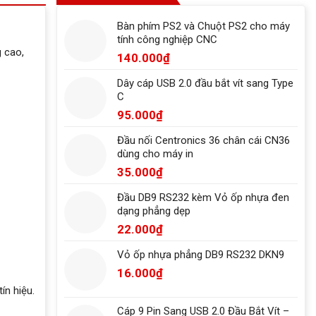
Bàn phím PS2 và Chuột PS2 cho máy
tính công nghiệp CNC
g cao,
140.000
₫
Dây cáp USB 2.0 đầu bắt vít sang Type
C
95.000
₫
Đầu nối Centronics 36 chân cái CN36
dùng cho máy in
35.000
₫
Đầu DB9 RS232 kèm Vỏ ốp nhựa đen
dạng phẳng dẹp
22.000
₫
Vỏ ốp nhựa phẳng DB9 RS232 DKN9
16.000
₫
ín hiệu.
Cáp 9 Pin Sang USB 2.0 Đầu Bắt Vít –