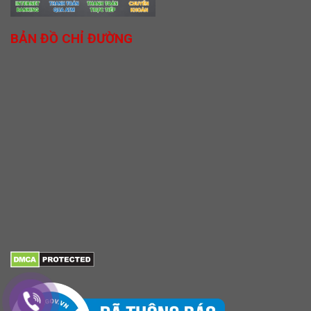
BẢN ĐỒ CHỈ ĐƯỜNG