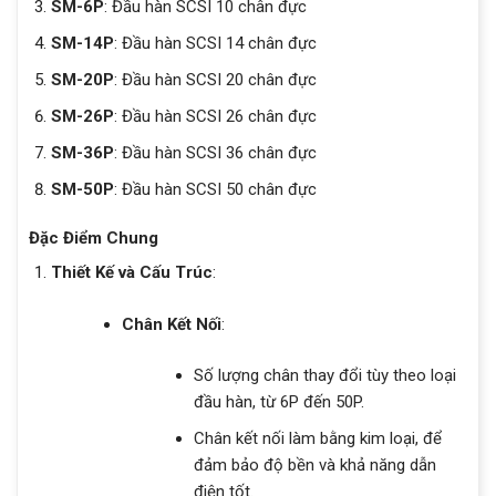
SM-6P
: Đầu hàn SCSI 10 chân đực
SM-14P
: Đầu hàn SCSI 14 chân đực
SM-20P
: Đầu hàn SCSI 20 chân đực
SM-26P
: Đầu hàn SCSI 26 chân đực
SM-36P
: Đầu hàn SCSI 36 chân đực
SM-50P
: Đầu hàn SCSI 50 chân đực
Đặc Điểm Chung
Thiết Kế và Cấu Trúc
:
Chân Kết Nối
:
Số lượng chân thay đổi tùy theo loại
đầu hàn, từ 6P đến 50P.
Chân kết nối làm bằng kim loại, để
đảm bảo độ bền và khả năng dẫn
điện tốt.