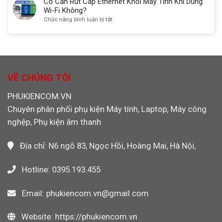
Có Cần Rút Cáp Ethernet Khỏi Máy Tính Khi Dùng
CNC,
Hãng
CF
Wi-Fi Không?
PLC,
Máy
4GB
ở
Chức năng bình luận bị tắt
Máy
Công
Transcend
Có
Ảnh
Nghiệp,
133X
Cần
Máy
Chính
Rút
Ảnh
Hãng
Cáp
Máy
Cho
Ethernet
Quay
Máy
Khỏi
VỀ CHÚNG TÔI
Video
CNC,
Máy
PLC
Tính
PHUKIENCOM.VN
Công
Khi
Nghiệp
Chuyên phân phối phụ kiện Máy tính, Laptop, Máy công
Dùng
Wi-
nghệp, Phụ kiện âm thanh
Fi
Không?
Địa chỉ: N6 ngõ 83, Ngọc Hồi, Hoàng Mai, Hà Nội,
Hotline: 0395.193.455
Email: phukiencom.vn@gmail.com
Website: https://phukiencom.vn