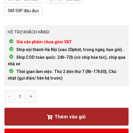
SM-50P đầu đực
HỖ TRỢ KHÁCH HÀNG!
Giá sản phẩm chưa gồm VAT
Ship nội thành Hà Nội (sau 20phút, trong ngày, hẹn giờ)..
Ship COD toàn quốc: 24h-72h (có ship hỏa tốc), ship qua
nhà xe
Thời gian làm việc: Thứ 2 đến thứ 7 (8h-17h30), Chủ
nhật (gọi điện/ liên hệ trước)
Đầu hàn SCSI SM-6P/SM-10P/SM-14P/SM-20P/SM-26P/SM
Thêm vào giỏ