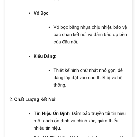
Vỏ Bọc
:
Vỏ bọc bằng nhựa chịu nhiệt, bảo vệ
các chân kết nối và đảm bảo độ bền
của đầu nối.
Kiểu Dáng
:
Thiết kế hình chữ nhật nhỏ gọn, dễ
dàng lắp đặt vào các thiết bị và hệ
thống.
Chất Lượng Kết Nối
:
Tín Hiệu Ổn Định
: Đảm bảo truyền tải tín hiệu
một cách ổn định và chính xác, giảm thiểu
nhiễu tín hiệu.