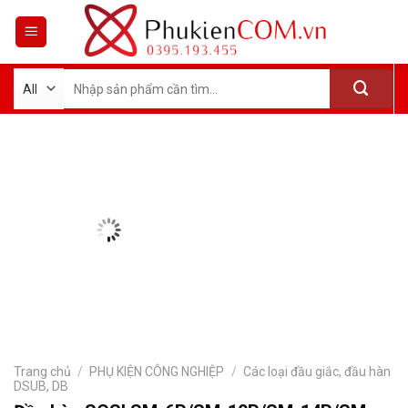
Skip
to
content
Tìm
kiếm:
Trang chủ
/
PHỤ KIỆN CÔNG NGHIỆP
/
Các loại đầu giắc, đầu hàn
DSUB, DB