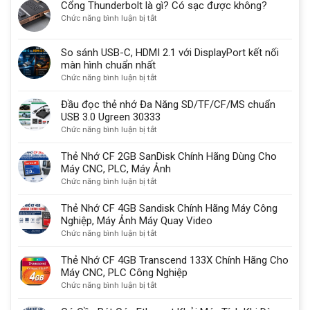
Cổng Thunderbolt là gì? Có sạc được không?
30
ở
Chức năng bình luận bị tắt
vẫn
Cổng
được
Thunderbolt
sử
So sánh USB-C, HDMI 2.1 với DisplayPort kết nối
là
dụng
màn hình chuẩn nhất
gì?
một
ở
Chức năng bình luận bị tắt
Có
lý
So
sạc
do
sánh
Đầu đọc thẻ nhớ Đa Năng SD/TF/CF/MS chuẩn
được
quan
USB-
USB 3.0 Ugreen 30333
không?
trọng
C,
ở
Chức năng bình luận bị tắt
HDMI
Đầu
2.1
đọc
Thẻ Nhớ CF 2GB SanDisk Chính Hãng Dùng Cho
với
thẻ
Máy CNC, PLC, Máy Ảnh
DisplayPort
nhớ
ở
Chức năng bình luận bị tắt
kết
Đa
Thẻ
nối
Năng
Nhớ
Thẻ Nhớ CF 4GB Sandisk Chính Hãng Máy Công
màn
SD/TF/CF/MS
CF
Nghiệp, Máy Ảnh Máy Quay Video
hình
chuẩn
2GB
ở
Chức năng bình luận bị tắt
chuẩn
USB
SanDisk
Thẻ
nhất
3.0
Chính
Nhớ
Thẻ Nhớ CF 4GB Transcend 133X Chính Hãng Cho
Ugreen
Hãng
CF
Máy CNC, PLC Công Nghiệp
30333
Dùng
4GB
ở
Chức năng bình luận bị tắt
Cho
Sandisk
Thẻ
Máy
Chính
Nhớ