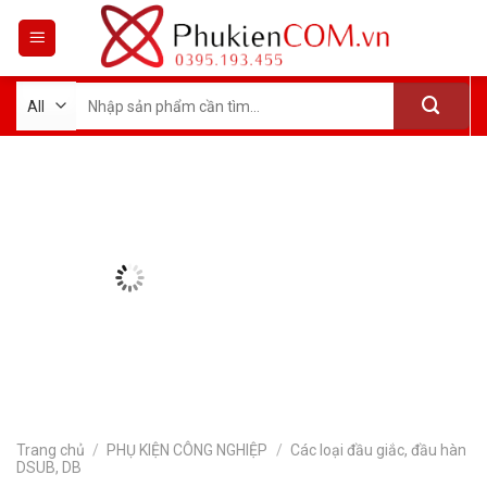
Skip
to
content
Tìm
kiếm:
Trang chủ
/
PHỤ KIỆN CÔNG NGHIỆP
/
Các loại đầu giắc, đầu hàn
DSUB, DB