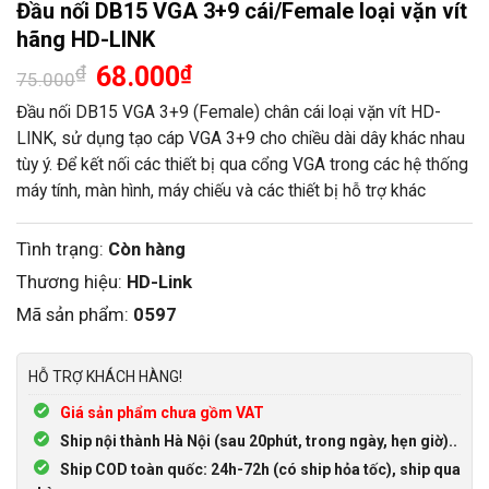
Đầu nối DB15 VGA 3+9 cái/Female loại vặn vít
hãng HD-LINK
Giá
Giá
₫
68.000
₫
75.000
gốc
hiện
là:
tại
Đầu nối DB15 VGA 3+9 (Female) chân cái loại vặn vít HD-
75.000₫.
là:
LINK, sử dụng tạo cáp VGA 3+9 cho chiều dài dây khác nhau
68.000₫.
tùy ý. Để kết nối các thiết bị qua cổng VGA trong các hệ thống
máy tính, màn hình, máy chiếu và các thiết bị hỗ trợ khác
Tình trạng:
Còn hàng
Thương hiệu:
HD-Link
Mã sản phẩm:
0597
HỖ TRỢ KHÁCH HÀNG!
Giá sản phẩm chưa gồm VAT
Ship nội thành Hà Nội (sau 20phút, trong ngày, hẹn giờ)..
Ship COD toàn quốc: 24h-72h (có ship hỏa tốc), ship qua