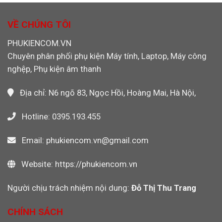
Hãng
Cáp
Máy
Cho
Ethernet
Quay
Máy
Khỏi
VỀ CHÚNG TÔI
Video
CNC,
Máy
PLC
Tính
PHUKIENCOM.VN
Công
Khi
Nghiệp
Chuyên phân phối phụ kiện Máy tính, Laptop, Máy công
Dùng
Wi-
nghệp, Phụ kiện âm thanh
Fi
Không?
Địa chỉ: N6 ngõ 83, Ngọc Hồi, Hoàng Mai, Hà Nội,
Hotline: 0395.193.455
Email: phukiencom.vn@gmail.com
Website: https://phukiencom.vn
Người chịu trách nhiệm nội dung:
Đỗ Thị Thu Trang
CHÍNH SÁCH