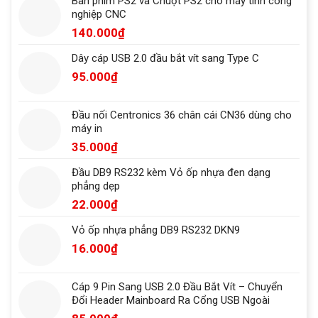
Bàn phím PS2 và Chuột PS2 cho máy tính công
nghiệp CNC
140.000
₫
Dây cáp USB 2.0 đầu bắt vít sang Type C
95.000
₫
Đầu nối Centronics 36 chân cái CN36 dùng cho
máy in
35.000
₫
Đầu DB9 RS232 kèm Vỏ ốp nhựa đen dạng
phẳng dẹp
22.000
₫
Vỏ ốp nhựa phẳng DB9 RS232 DKN9
16.000
₫
Cáp 9 Pin Sang USB 2.0 Đầu Bắt Vít – Chuyển
Đổi Header Mainboard Ra Cổng USB Ngoài