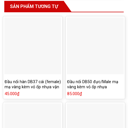
SẢN PHẨM TƯƠNG TỰ
Đầu nối hàn DB37 cái (female)
Đầu nối DB50 đực/Male mạ
mạ vàng kèm vỏ ốp nhựa vặn
vàng kèm vỏ ốp nhựa
ốc vít
45.000
₫
85.000
₫