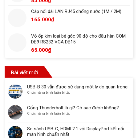
85.000
₫
Cáp nối dài LAN RJ45 chống nước (1M / 2M)
165.000
₫
Vỏ ốp kim loại bẻ góc 90 độ cho đầu hàn COM
DB9 RS232 VGA DB15
65.000
₫
Bài viết mới
USB-B 30 vẫn được sử dụng một lý do quan trọng
ở
Chức năng bình luận bị tắt
USB-
B
Cổng Thunderbolt là gì? Có sạc được không?
30
ở
Chức năng bình luận bị tắt
vẫn
Cổng
được
Thunderbolt
sử
So sánh USB-C, HDMI 2.1 với DisplayPort kết nối
là
dụng
màn hình chuẩn nhất
gì?
một