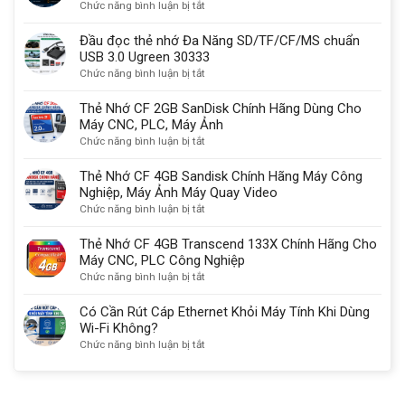
ở
Chức năng bình luận bị tắt
Có
lý
So
sạc
do
sánh
Đầu đọc thẻ nhớ Đa Năng SD/TF/CF/MS chuẩn
được
quan
USB-
USB 3.0 Ugreen 30333
không?
trọng
C,
ở
Chức năng bình luận bị tắt
HDMI
Đầu
2.1
đọc
Thẻ Nhớ CF 2GB SanDisk Chính Hãng Dùng Cho
với
thẻ
Máy CNC, PLC, Máy Ảnh
DisplayPort
nhớ
ở
Chức năng bình luận bị tắt
kết
Đa
Thẻ
nối
Năng
Nhớ
Thẻ Nhớ CF 4GB Sandisk Chính Hãng Máy Công
màn
SD/TF/CF/MS
CF
Nghiệp, Máy Ảnh Máy Quay Video
hình
chuẩn
2GB
ở
Chức năng bình luận bị tắt
chuẩn
USB
SanDisk
Thẻ
nhất
3.0
Chính
Nhớ
Thẻ Nhớ CF 4GB Transcend 133X Chính Hãng Cho
Ugreen
Hãng
CF
Máy CNC, PLC Công Nghiệp
30333
Dùng
4GB
ở
Chức năng bình luận bị tắt
Cho
Sandisk
Thẻ
Máy
Chính
Nhớ
Có Cần Rút Cáp Ethernet Khỏi Máy Tính Khi Dùng
CNC,
Hãng
CF
Wi-Fi Không?
PLC,
Máy
4GB
ở
Chức năng bình luận bị tắt
Máy
Công
Transcend
Có
Ảnh
Nghiệp,
133X
Cần
Máy
Chính
Rút
Ảnh