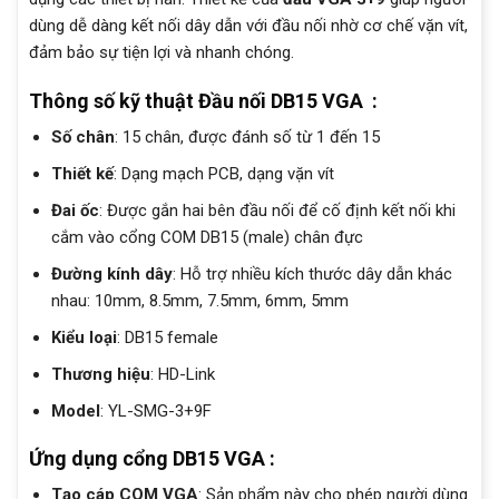
dùng dễ dàng kết nối dây dẫn với đầu nối nhờ cơ chế vặn vít,
đảm bảo sự tiện lợi và nhanh chóng.
Thông số kỹ thuật Đầu nối DB15 VGA :
Số chân
: 15 chân, được đánh số từ 1 đến 15
Thiết kế
: Dạng mạch PCB, dạng vặn vít
Đai ốc
: Được gắn hai bên đầu nối để cố định kết nối khi
cắm vào cổng COM DB15 (male) chân đực
Đường kính dây
: Hỗ trợ nhiều kích thước dây dẫn khác
nhau: 10mm, 8.5mm, 7.5mm, 6mm, 5mm
Kiểu loại
: DB15 female
Thương hiệu
: HD-Link
Model
: YL-SMG-3+9F
Ứng dụng cổng DB15 VGA :
Tạo cáp COM VGA
: Sản phẩm này cho phép người dùng