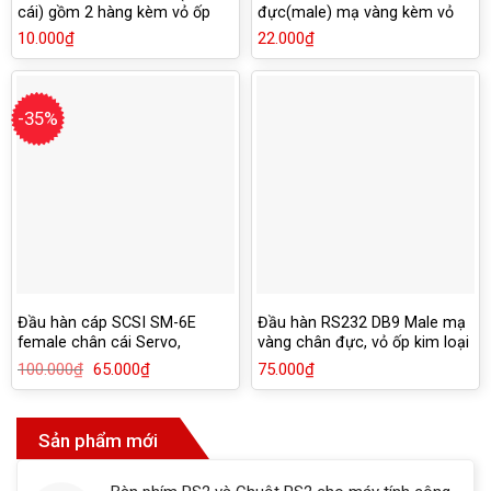
cái) gồm 2 hàng kèm vỏ ốp
đực(male) mạ vàng kèm vỏ
nhựa
ốp nhựa
10.000
₫
22.000
₫
-35%
Đầu hàn cáp SCSI SM-6E
Đầu hàn RS232 DB9 Male mạ
female chân cái Servo,
vàng chân đực, vỏ ốp kim loại
encoder
chống han rỉ
100.000
₫
Giá
65.000
₫
Giá
75.000
₫
gốc
hiện
là:
tại
100.000₫.
là:
65.000₫.
Sản phẩm mới