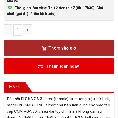
nhà xe
Thời gian làm việc: Thứ 2 đến thứ 7 (8h-17h30), Chủ
nhật (gọi điện/ liên hệ trước)
Đầu nối DB15 VGA 3+9 cái/Female loại vặn vít hãng HD-LINK 
Thêm vào giỏ
Thanh toán ngay
Mô tả
Đầu nối DB15 VGA 3+9 cái (female) từ thương hiệu HD-Link,
model YL-SMG-3+9F, là một phụ kiện tiện dụng cho việc tạo
cáp COM VGA với chiều dài tùy chỉnh mà không cần sử
dụng các thiết bị hàn. Thiết kế của
đầu VGA 3+9
giúp người