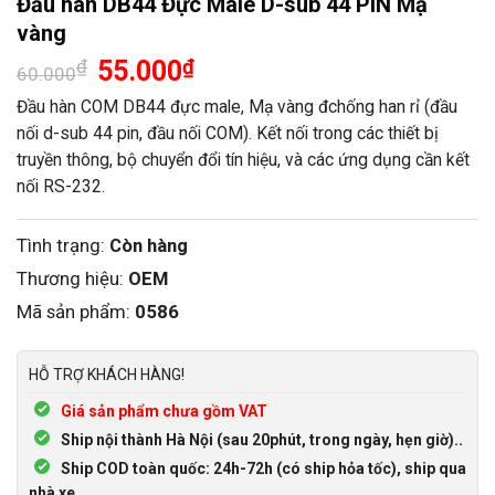
Đầu hàn DB44 Đực Male D-sub 44 PIN Mạ
vàng
Giá
Giá
₫
55.000
₫
60.000
gốc
hiện
là:
tại
Đầu hàn COM DB44 đực male, Mạ vàng đchống han rỉ (đầu
60.000₫.
là:
nối d-sub 44 pin, đầu nối COM). Kết nối trong các thiết bị
55.000₫.
truyền thông, bộ chuyển đổi tín hiệu, và các ứng dụng cần kết
nối RS-232.
Tình trạng:
Còn hàng
Thương hiệu:
OEM
Mã sản phẩm:
0586
HỖ TRỢ KHÁCH HÀNG!
Giá sản phẩm chưa gồm VAT
Ship nội thành Hà Nội (sau 20phút, trong ngày, hẹn giờ)..
Ship COD toàn quốc: 24h-72h (có ship hỏa tốc), ship qua
nhà xe