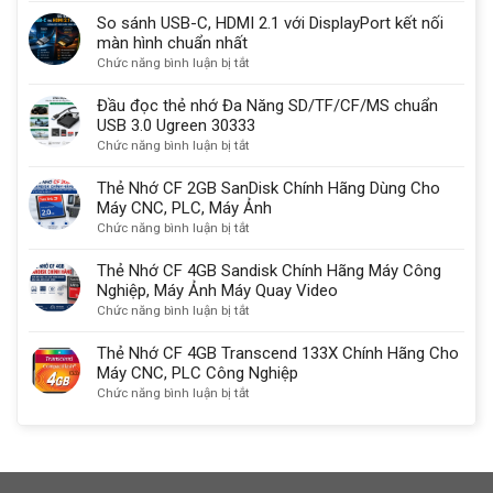
Thunderbolt
Cổng
sử
So sánh USB-C, HDMI 2.1 với DisplayPort kết nối
là
Com
dụng
màn hình chuẩn nhất
gì?
Db9
một
ở
Chức năng bình luận bị tắt
Có
9
lý
So
sạc
chân
do
sánh
Đầu đọc thẻ nhớ Đa Năng SD/TF/CF/MS chuẩn
được
quan
USB-
USB 3.0 Ugreen 30333
không?
trọng
C,
ở
Chức năng bình luận bị tắt
HDMI
Đầu
2.1
đọc
Thẻ Nhớ CF 2GB SanDisk Chính Hãng Dùng Cho
với
thẻ
Máy CNC, PLC, Máy Ảnh
DisplayPort
nhớ
ở
Chức năng bình luận bị tắt
kết
Đa
Thẻ
nối
Năng
Nhớ
Thẻ Nhớ CF 4GB Sandisk Chính Hãng Máy Công
màn
SD/TF/CF/MS
CF
Nghiệp, Máy Ảnh Máy Quay Video
hình
chuẩn
2GB
ở
Chức năng bình luận bị tắt
chuẩn
USB
SanDisk
Thẻ
nhất
3.0
Chính
Nhớ
Thẻ Nhớ CF 4GB Transcend 133X Chính Hãng Cho
Ugreen
Hãng
CF
Máy CNC, PLC Công Nghiệp
30333
Dùng
4GB
ở
Chức năng bình luận bị tắt
Cho
Sandisk
Thẻ
Máy
Chính
Nhớ
CNC,
Hãng
CF
PLC,
Máy
4GB
Máy
Công
Transcend