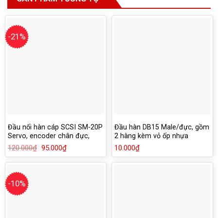
-21%
Đầu nối hàn cáp SCSI SM-20P
Đầu hàn DB15 Male/đực, gồm
Servo, encoder chân đực,
2 hàng kèm vỏ ốp nhựa
kèm vỏ ốp
120.000
₫
Giá
95.000
₫
Giá
10.000
₫
gốc
hiện
là:
tại
120.000₫.
là:
95.000₫.
-10%