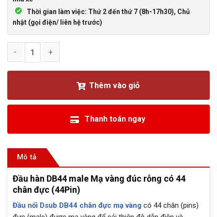
Thời gian làm việc: Thứ 2 đến thứ 7 (8h-17h30), Chủ
nhật (gọi điện/ liên hệ trước)
Đầu hàn DB44 Đực Male D-sub 44 PIN Mạ vàng số lượng
Thêm vào giỏ
Thanh toán ngay
Mô tả
Đầu hàn DB44 male Mạ vàng đúc rỗng có 44
chân đực (44Pin)
Đầu nối Dsub DB44 chân đực mạ vàng
có 44 chân (pins)