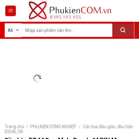
Skip
to
content
Tìm
kiếm:
Trang chủ
/
PHỤ KIỆN CÔNG NGHIỆP
/
Các loại đầu giắc, đầu hàn
DSUB, DB