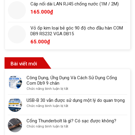
Cáp nối dài LAN RJ45 chống nước (1M / 2M)
165.000
₫
Vỏ ốp kim loại bẻ góc 90 độ cho đầu hàn COM
DB9 RS232 VGA DB15
65.000
₫
Bài viết mới
Công Dụng, Ứng Dụng Và Cách Sử Dụng Cổng
Com Db9 9 chân
ở
Chức năng bình luận bị tắt
Công
Dụng,
USB-B 30 vẫn được sử dụng một lý do quan trọng
Ứng
ở
Chức năng bình luận bị tắt
Dụng
USB-
Và
B
Cổng Thunderbolt là gì? Có sạc được không?
Cách
30
ở
Chức năng bình luận bị tắt
Sử
vẫn
Cổng
Dụng
được