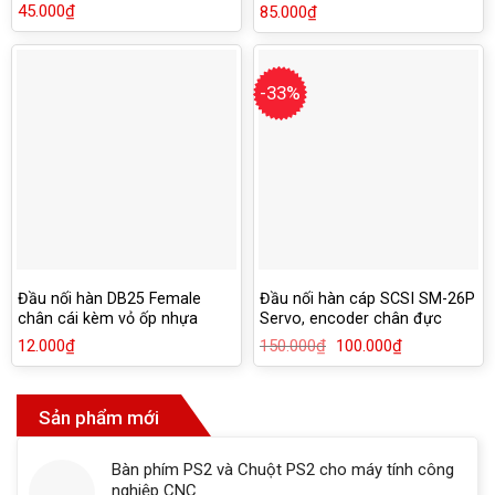
vít
nhựa cao cấp
45.000
₫
85.000
₫
-33%
Đầu nối hàn DB25 Female
Đầu nối hàn cáp SCSI SM-26P
chân cái kèm vỏ ốp nhựa
Servo, encoder chân đực
12.000
₫
150.000
₫
Giá
100.000
₫
Giá
gốc
hiện
là:
tại
150.000₫.
là:
100.000₫.
Sản phẩm mới
Bàn phím PS2 và Chuột PS2 cho máy tính công
nghiệp CNC