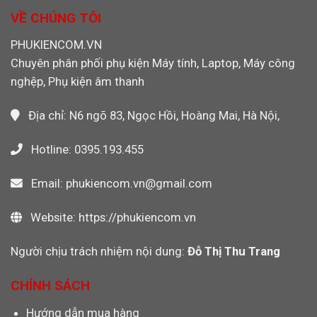
Ảnh
Nghiệp,
133X
VỀ CHÚNG TÔI
Máy
Chính
Ảnh
Hãng
PHUKIENCOM.VN
Máy
Cho
Quay
Chuyên phân phối phụ kiện Máy tính, Laptop, Máy công
Máy
Video
CNC,
nghệp, Phụ kiện âm thanh
PLC
Công
Nghiệp
Địa chỉ: N6 ngõ 83, Ngọc Hồi, Hoàng Mai, Hà Nội,
Hotline: 0395.193.455
Email: phukiencom.vn@gmail.com
Website: https://phukiencom.vn
Người chịu trách nhiệm nội dung:
Đỗ Thị Thu Trang
CHÍNH SÁCH
Hướng dẫn mua hàng