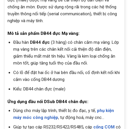
đực (male) được mạ vàng để cải thiện độ dẫn điện và
chống ăn mòn. Được sử dụng rộng rãi trong các hệ thống
truyền thông nối tiếp (serial communication), thiết bị công
nghiệp và máy tính.
Mô tả sản phẩm DB44 đực Mạ vàng:
Đầu hàn
DB44 đực
(3 hàng) có chân cắm mạ vàng. Lớp
mạ vàng trên các chân kết nối cải thiện độ dẫn điện,
giảm thiểu mất mát tín hiệu. Vàng là kim loại chống ăn
mòn tốt, giúp tăng tuổi thọ của đầu nối.
Có lỗ để đặt hai ốc ở hai bên đầu nối, cố định kết nối khi
cắm vào cổng DB44 dương
Kiểu: DB44 chân đực (male)
Ứng dụng đầu nối DSub DB44 chân đực:
Dùng cho máy lập trình, thiết bị đo đạc, y tế,
phụ kiện
máy móc công nghiệp
, tự động hoá, máy cnc…
Giúp tự tạo cáp RS232/RS422/RS485, cáp
cổng COM
có