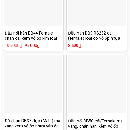
Đầu nối hàn DB44 Female
Đầu hàn DB9 RS232 cái
chân cái kèm vỏ ốp kim loại
(female) loại có vỏ ốp nhựa
vặn ốc
105.000
₫
Giá
95.000
₫
Giá
8.500
₫
gốc
hiện
là:
tại
105.000₫.
là:
95.000₫.
Đầu hàn DB37 đực (Male) mạ
Đầu nối DB50 cái/Female mạ
vàng kèm vỏ ốp nhựa vặn ốc
vàng, chân hàn, kèm vỏ ốp