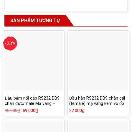
SẢN PHẨM TƯƠNG TỰ
-23%
Đầu bấm nối cáp RS232 DB9
Đầu hàn RS232 DB9 chân cái
chân đực/male Mạ vàng –
(female) mạ vàng kèm vỏ ốp
HD-LINK
nhựa
90.000
₫
Giá
69.000
₫
Giá
22.000
₫
gốc
hiện
là:
tại
90.000₫.
là:
69.000₫.