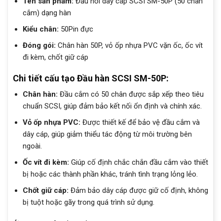
Tên sản phẩm:
Đầu nối dây cáp SCSI SM-50P (50 chân
cắm) dạng hàn
Kiểu chân:
50Pin đực
Đóng gói:
Chân hàn 50P, vỏ ốp nhựa PVC vặn ốc, ốc vít
đi kèm, chốt giữ cáp
Chi tiết cấu tạo Đầu hàn SCSI SM-50P:
Chân hàn:
Đầu cắm có 50 chân được sắp xếp theo tiêu
chuẩn SCSI, giúp đảm bảo kết nối ổn định và chính xác.
Vỏ ốp nhựa PVC:
Được thiết kế để bảo vệ đầu cắm và
dây cáp, giúp giảm thiểu tác động từ môi trường bên
ngoài.
Ốc vít đi kèm:
Giúp cố định chắc chắn đầu cắm vào thiết
bị hoặc các thành phần khác, tránh tình trạng lỏng lẻo.
Chốt giữ cáp:
Đảm bảo dây cáp được giữ cố định, không
bị tuột hoặc gãy trong quá trình sử dụng.