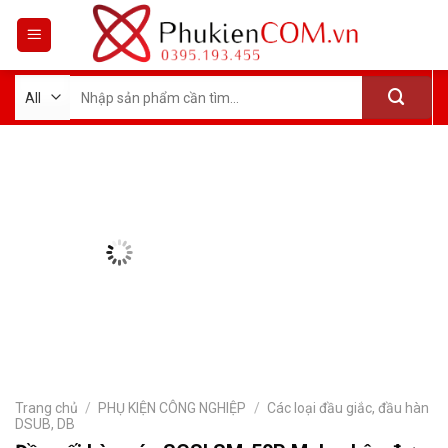
Skip
to
content
Tìm
kiếm:
Trang chủ
/
PHỤ KIỆN CÔNG NGHIỆP
/
Các loại đầu giắc, đầu hàn
DSUB, DB