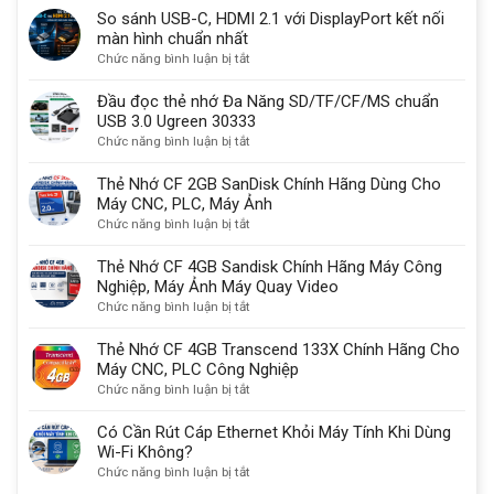
Thunderbolt
sử
So sánh USB-C, HDMI 2.1 với DisplayPort kết nối
là
dụng
màn hình chuẩn nhất
gì?
một
ở
Chức năng bình luận bị tắt
Có
lý
So
sạc
do
sánh
Đầu đọc thẻ nhớ Đa Năng SD/TF/CF/MS chuẩn
được
quan
USB-
USB 3.0 Ugreen 30333
không?
trọng
C,
ở
Chức năng bình luận bị tắt
HDMI
Đầu
2.1
đọc
Thẻ Nhớ CF 2GB SanDisk Chính Hãng Dùng Cho
với
thẻ
Máy CNC, PLC, Máy Ảnh
DisplayPort
nhớ
ở
Chức năng bình luận bị tắt
kết
Đa
Thẻ
nối
Năng
Nhớ
Thẻ Nhớ CF 4GB Sandisk Chính Hãng Máy Công
màn
SD/TF/CF/MS
CF
Nghiệp, Máy Ảnh Máy Quay Video
hình
chuẩn
2GB
ở
Chức năng bình luận bị tắt
chuẩn
USB
SanDisk
Thẻ
nhất
3.0
Chính
Nhớ
Thẻ Nhớ CF 4GB Transcend 133X Chính Hãng Cho
Ugreen
Hãng
CF
Máy CNC, PLC Công Nghiệp
30333
Dùng
4GB
ở
Chức năng bình luận bị tắt
Cho
Sandisk
Thẻ
Máy
Chính
Nhớ
Có Cần Rút Cáp Ethernet Khỏi Máy Tính Khi Dùng
CNC,
Hãng
CF
Wi-Fi Không?
PLC,
Máy
4GB
ở
Chức năng bình luận bị tắt
Máy
Công
Transcend
Có