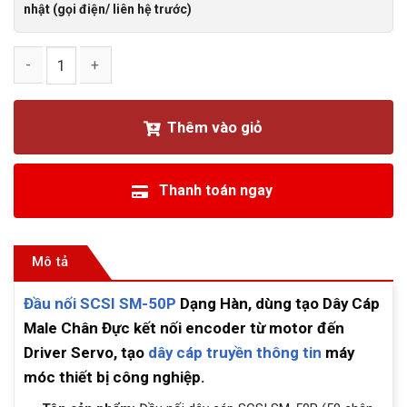
nhật (gọi điện/ liên hệ trước)
Đầu nối hàn cáp SCSI SM-50P Male chân đực Servo, encoder
Thêm vào giỏ
Thanh toán ngay
Mô tả
Đầu nối SCSI SM-50P
Dạng Hàn, dùng tạo Dây Cáp
Male Chân Đực kết nối encoder từ motor đến
Driver Servo, tạo
dây cáp truyền thông tin
máy
móc thiết bị công nghiệp.