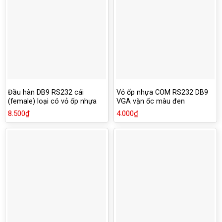
Đầu hàn DB9 RS232 cái
Vỏ ốp nhựa COM RS232 DB9
(female) loại có vỏ ốp nhựa
VGA vặn ốc màu đen
vặn ốc
8.500
₫
4.000
₫