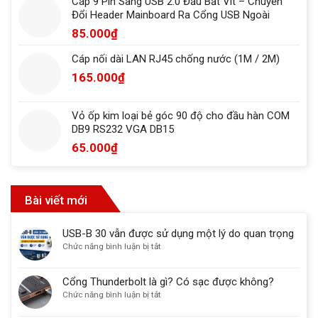
Cáp 9 Pin Sang USB 2.0 Đầu Bắt Vít – Chuyển
Đổi Header Mainboard Ra Cổng USB Ngoài
85.000
₫
Cáp nối dài LAN RJ45 chống nước (1M / 2M)
165.000
₫
Vỏ ốp kim loại bẻ góc 90 độ cho đầu hàn COM
DB9 RS232 VGA DB15
65.000
₫
Bài viết mới
USB-B 30 vẫn được sử dụng một lý do quan trọng
ở
Chức năng bình luận bị tắt
USB-
B
Cổng Thunderbolt là gì? Có sạc được không?
30
ở
Chức năng bình luận bị tắt
vẫn
Cổng
được