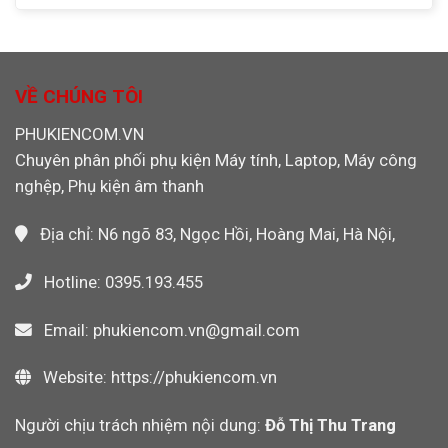
Ảnh
Nghiệp,
133X
Cần
Máy
Chính
Rút
Ảnh
Hãng
Cáp
Máy
Cho
Ethernet
Quay
Máy
Khỏi
VỀ CHÚNG TÔI
Video
CNC,
Máy
PLC
Tính
PHUKIENCOM.VN
Công
Khi
Nghiệp
Chuyên phân phối phụ kiện Máy tính, Laptop, Máy công
Dùng
Wi-
nghệp, Phụ kiện âm thanh
Fi
Không?
Địa chỉ: N6 ngõ 83, Ngọc Hồi, Hoàng Mai, Hà Nội,
Hotline: 0395.193.455
Email: phukiencom.vn@gmail.com
Website: https://phukiencom.vn
Người chịu trách nhiệm nội dung:
Đỗ Thị Thu Trang