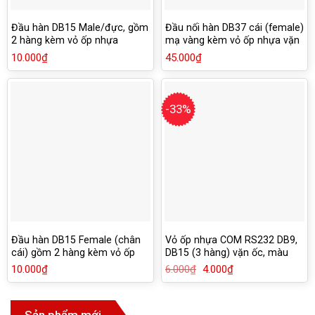
Đầu hàn DB15 Male/đực, gồm
Đầu nối hàn DB37 cái (female)
2 hàng kèm vỏ ốp nhựa
mạ vàng kèm vỏ ốp nhựa vặn
ốc vít
10.000
₫
45.000
₫
-33%
Đầu hàn DB15 Female (chân
Vỏ ốp nhựa COM RS232 DB9,
cái) gồm 2 hàng kèm vỏ ốp
DB15 (3 hàng) vặn ốc, màu
nhựa
xám
10.000
₫
6.000
₫
Giá
4.000
₫
Giá
gốc
hiện
là:
tại
6.000₫.
là:
4.000₫.