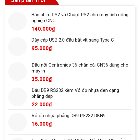
Sản phẩm mới
Bàn phím PS2 và Chuột PS2 cho máy tính công
nghiệp CNC
140.000
₫
Dây cáp USB 2.0 đầu bắt vít sang Type C
95.000
₫
Đầu nối Centronics 36 chân cái CN36 dùng cho
máy in
35.000
₫
Đầu DB9 RS232 kèm Vỏ ốp nhựa đen dạng
phẳng dẹp
22.000
₫
Vỏ ốp nhựa phẳng DB9 RS232 DKN9
16.000
₫