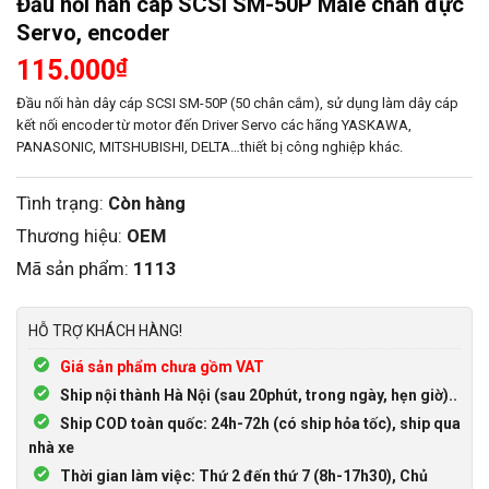
Đầu nối hàn cáp SCSI SM-50P Male chân đực
Servo, encoder
115.000
₫
Đầu nối hàn dây cáp SCSI SM-50P (50 chân cắm), sử dụng làm dây cáp
kết nối encoder từ motor đến Driver Servo các hãng YASKAWA,
PANASONIC, MITSHUBISHI, DELTA…thiết bị công nghiệp khác.
Tình trạng:
Còn hàng
Thương hiệu:
OEM
Mã sản phẩm:
1113
HỖ TRỢ KHÁCH HÀNG!
Giá sản phẩm chưa gồm VAT
Ship nội thành Hà Nội (sau 20phút, trong ngày, hẹn giờ)..
Ship COD toàn quốc: 24h-72h (có ship hỏa tốc), ship qua
nhà xe
Thời gian làm việc: Thứ 2 đến thứ 7 (8h-17h30), Chủ