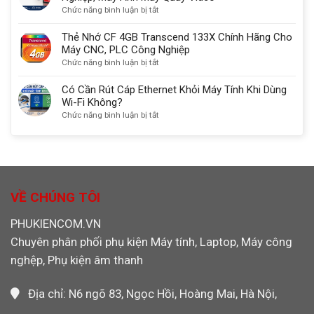
hình
chuẩn
2GB
ở
Chức năng bình luận bị tắt
chuẩn
USB
SanDisk
Thẻ
nhất
3.0
Chính
Nhớ
Thẻ Nhớ CF 4GB Transcend 133X Chính Hãng Cho
Ugreen
Hãng
CF
Máy CNC, PLC Công Nghiệp
30333
Dùng
4GB
ở
Chức năng bình luận bị tắt
Cho
Sandisk
Thẻ
Máy
Chính
Nhớ
Có Cần Rút Cáp Ethernet Khỏi Máy Tính Khi Dùng
CNC,
Hãng
CF
Wi-Fi Không?
PLC,
Máy
4GB
ở
Chức năng bình luận bị tắt
Máy
Công
Transcend
Có
Ảnh
Nghiệp,
133X
Cần
Máy
Chính
Rút
Ảnh
Hãng
Cáp
Máy
Cho
Ethernet
Quay
Máy
Khỏi
VỀ CHÚNG TÔI
Video
CNC,
Máy
PLC
Tính
PHUKIENCOM.VN
Công
Khi
Nghiệp
Chuyên phân phối phụ kiện Máy tính, Laptop, Máy công
Dùng
Wi-
nghệp, Phụ kiện âm thanh
Fi
Không?
Địa chỉ: N6 ngõ 83, Ngọc Hồi, Hoàng Mai, Hà Nội,