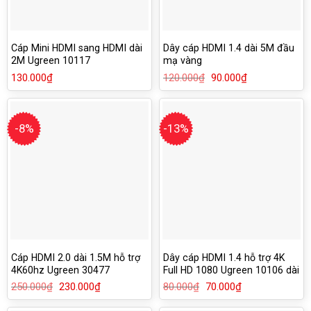
Cáp Mini HDMI sang HDMI dài
Dây cáp HDMI 1.4 dài 5M đầu
2M Ugreen 10117
mạ vàng
130.000
₫
120.000
₫
Giá
90.000
₫
Giá
gốc
hiện
là:
tại
120.000₫.
là:
90.000₫.
-8%
-13%
Cáp HDMI 2.0 dài 1.5M hỗ trợ
Dây cáp HDMI 1.4 hỗ trợ 4K
4K60hz Ugreen 30477
Full HD 1080 Ugreen 10106 dài
1M
250.000
₫
Giá
230.000
₫
Giá
80.000
₫
Giá
70.000
₫
Giá
gốc
hiện
gốc
hiện
là:
tại
là:
tại