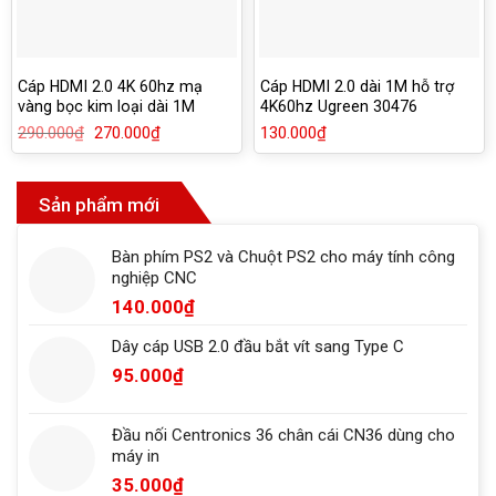
Cáp HDMI 2.0 4K 60hz mạ
Cáp HDMI 2.0 dài 1M hỗ trợ
vàng bọc kim loại dài 1M
4K60hz Ugreen 30476
Ugreen 50106
290.000
₫
Giá
270.000
₫
Giá
130.000
₫
gốc
hiện
là:
tại
290.000₫.
là:
270.000₫.
Sản phẩm mới
Bàn phím PS2 và Chuột PS2 cho máy tính công
nghiệp CNC
140.000
₫
Dây cáp USB 2.0 đầu bắt vít sang Type C
95.000
₫
Đầu nối Centronics 36 chân cái CN36 dùng cho
máy in
35.000
₫