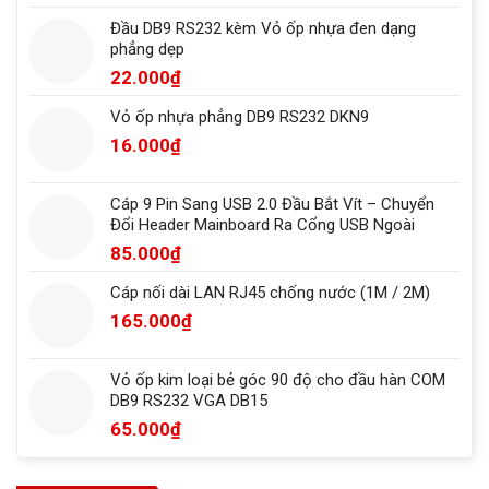
Đầu DB9 RS232 kèm Vỏ ốp nhựa đen dạng
phẳng dẹp
22.000
₫
Vỏ ốp nhựa phẳng DB9 RS232 DKN9
16.000
₫
Cáp 9 Pin Sang USB 2.0 Đầu Bắt Vít – Chuyển
Đổi Header Mainboard Ra Cổng USB Ngoài
85.000
₫
Cáp nối dài LAN RJ45 chống nước (1M / 2M)
165.000
₫
Vỏ ốp kim loại bẻ góc 90 độ cho đầu hàn COM
DB9 RS232 VGA DB15
65.000
₫