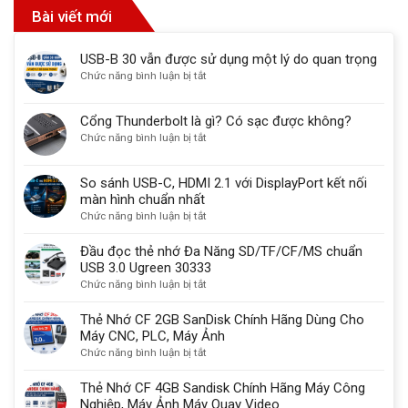
Bài viết mới
USB-B 30 vẫn được sử dụng một lý do quan trọng
ở
Chức năng bình luận bị tắt
USB-
B
Cổng Thunderbolt là gì? Có sạc được không?
30
ở
Chức năng bình luận bị tắt
vẫn
Cổng
được
Thunderbolt
sử
So sánh USB-C, HDMI 2.1 với DisplayPort kết nối
là
dụng
màn hình chuẩn nhất
gì?
một
ở
Chức năng bình luận bị tắt
Có
lý
So
sạc
do
sánh
Đầu đọc thẻ nhớ Đa Năng SD/TF/CF/MS chuẩn
được
quan
USB-
USB 3.0 Ugreen 30333
không?
trọng
C,
ở
Chức năng bình luận bị tắt
HDMI
Đầu
2.1
đọc
Thẻ Nhớ CF 2GB SanDisk Chính Hãng Dùng Cho
với
thẻ
Máy CNC, PLC, Máy Ảnh
DisplayPort
nhớ
ở
Chức năng bình luận bị tắt
kết
Đa
Thẻ
nối
Năng
Nhớ
Thẻ Nhớ CF 4GB Sandisk Chính Hãng Máy Công
màn
SD/TF/CF/MS
CF
Nghiệp, Máy Ảnh Máy Quay Video