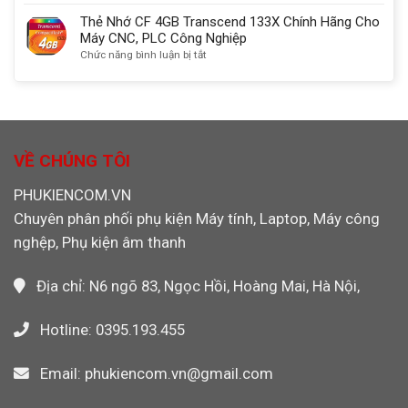
Thẻ
nhất
3.0
Chính
Nhớ
Thẻ Nhớ CF 4GB Transcend 133X Chính Hãng Cho
Ugreen
Hãng
CF
Máy CNC, PLC Công Nghiệp
30333
Dùng
4GB
ở
Chức năng bình luận bị tắt
Cho
Sandisk
Thẻ
Máy
Chính
Nhớ
CNC,
Hãng
CF
PLC,
Máy
4GB
Máy
Công
Transcend
Ảnh
Nghiệp,
133X
VỀ CHÚNG TÔI
Máy
Chính
Ảnh
Hãng
PHUKIENCOM.VN
Máy
Cho
Quay
Chuyên phân phối phụ kiện Máy tính, Laptop, Máy công
Máy
Video
CNC,
nghệp, Phụ kiện âm thanh
PLC
Công
Nghiệp
Địa chỉ: N6 ngõ 83, Ngọc Hồi, Hoàng Mai, Hà Nội,
Hotline: 0395.193.455
Email: phukiencom.vn@gmail.com