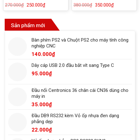
50108
270.000
₫
Giá
250.000
₫
Giá
380.000
₫
Giá
350.000
₫
Giá
gốc
hiện
gốc
hiện
là:
tại
là:
tại
270.000₫.
là:
380.000₫.
là:
250.000₫.
350.000₫.
Sản phẩm mới
Bàn phím PS2 và Chuột PS2 cho máy tính công
nghiệp CNC
140.000
₫
Dây cáp USB 2.0 đầu bắt vít sang Type C
95.000
₫
Đầu nối Centronics 36 chân cái CN36 dùng cho
máy in
35.000
₫
Đầu DB9 RS232 kèm Vỏ ốp nhựa đen dạng
phẳng dẹp
22.000
₫