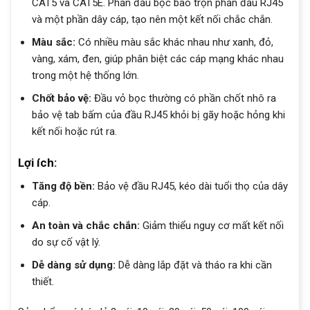
CAT5 và CAT5E. Phần đầu bọc bao trọn phần đầu RJ45
và một phần dây cáp, tạo nên một kết nối chắc chắn.
Màu sắc:
Có nhiều màu sắc khác nhau như xanh, đỏ,
vàng, xám, đen, giúp phân biệt các cáp mạng khác nhau
trong một hệ thống lớn.
Chốt bảo vệ:
Đầu vỏ bọc thường có phần chốt nhô ra
bảo vệ tab bấm của đầu RJ45 khỏi bị gãy hoặc hỏng khi
kết nối hoặc rút ra.
Lợi ích:
Tăng độ bền:
Bảo vệ đầu RJ45, kéo dài tuổi thọ của dây
cáp.
An toàn và chắc chắn:
Giảm thiểu nguy cơ mất kết nối
do sự cố vật lý.
Dễ dàng sử dụng:
Dễ dàng lắp đặt và tháo ra khi cần
thiết.