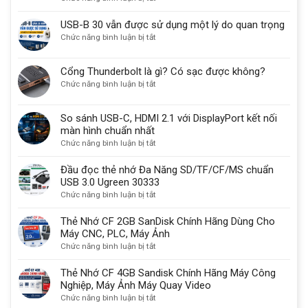
Công
Dụng,
USB-B 30 vẫn được sử dụng một lý do quan trọng
Ứng
ở
Chức năng bình luận bị tắt
Dụng
USB-
Và
B
Cổng Thunderbolt là gì? Có sạc được không?
Cách
30
ở
Chức năng bình luận bị tắt
Sử
vẫn
Cổng
Dụng
được
Thunderbolt
Cổng
sử
So sánh USB-C, HDMI 2.1 với DisplayPort kết nối
là
Com
dụng
màn hình chuẩn nhất
gì?
Db9
một
ở
Chức năng bình luận bị tắt
Có
9
lý
So
sạc
chân
do
sánh
Đầu đọc thẻ nhớ Đa Năng SD/TF/CF/MS chuẩn
được
quan
USB-
USB 3.0 Ugreen 30333
không?
trọng
C,
ở
Chức năng bình luận bị tắt
HDMI
Đầu
2.1
đọc
Thẻ Nhớ CF 2GB SanDisk Chính Hãng Dùng Cho
với
thẻ
Máy CNC, PLC, Máy Ảnh
DisplayPort
nhớ
ở
Chức năng bình luận bị tắt
kết
Đa
Thẻ
nối
Năng
Nhớ
Thẻ Nhớ CF 4GB Sandisk Chính Hãng Máy Công
màn
SD/TF/CF/MS
CF
Nghiệp, Máy Ảnh Máy Quay Video
hình
chuẩn
2GB
ở
Chức năng bình luận bị tắt
chuẩn
USB
SanDisk