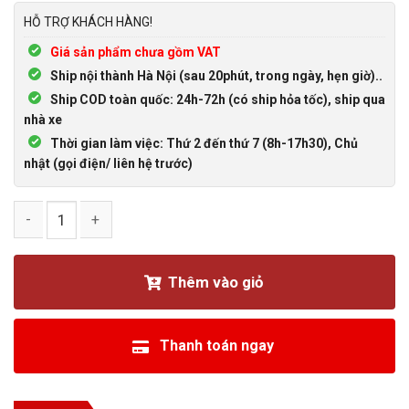
HỖ TRỢ KHÁCH HÀNG!
Giá sản phẩm chưa gồm VAT
Ship nội thành Hà Nội (sau 20phút, trong ngày, hẹn giờ)..
Ship COD toàn quốc: 24h-72h (có ship hỏa tốc), ship qua
nhà xe
Thời gian làm việc: Thứ 2 đến thứ 7 (8h-17h30), Chủ
nhật (gọi điện/ liên hệ trước)
Đầu vỏ bọc hạt mạng CAT5 số lượng
Thêm vào giỏ
Thanh toán ngay