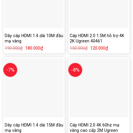
Dây cáp HDMI 1.4 dài 10M đầu
Cáp HDMI 2.0 1.5M hỗ trợ 4K
mạ vàng
2K Ugreen 40461
190.000
₫
Giá
180.000
₫
Giá
150.000
₫
Giá
120.000
₫
Giá
gốc
hiện
gốc
hiện
là:
tại
là:
tại
190.000₫.
là:
150.000₫.
là:
180.000₫.
120.000₫.
-7%
-8%
Dây cáp HDMI 1.4 dài 15M đầu
Cáp HDMI 2.0 4K 60hz mạ
mạ vàng
vàng cao cấp 2M Ugreen