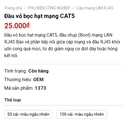
Trang chủ
/
PHỤ KIỆN CÔNG NGHIỆP
/
Cáp mạng LAN RJ45
Đầu vỏ bọc hạt mạng CAT5
25.000
₫
Đầu vỏ bọc hạt mạng CAT5, đầu chụp (Boot) mạng LAN
RJ45 Bảo vệ phần tiếp nối giữa cáp mạng và đầu RJ45 khỏi
uốn cong quá mức, từ đó giảm nguy cơ đứt dây hoặc hỏng
kết nối.
Tình trạng:
Còn hàng
Thương hiệu:
OEM
Mã sản phẩm:
1373
Thể loại:
50 cái- màu ngẫu nhiên
100 cái- màu ngẫu nhiên