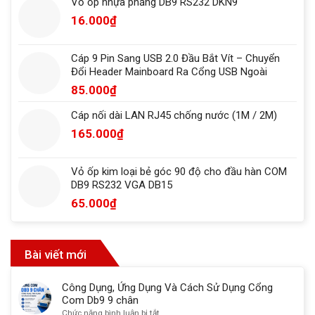
Vỏ ốp nhựa phẳng DB9 RS232 DKN9
16.000
₫
Cáp 9 Pin Sang USB 2.0 Đầu Bắt Vít – Chuyển
Đổi Header Mainboard Ra Cổng USB Ngoài
85.000
₫
Cáp nối dài LAN RJ45 chống nước (1M / 2M)
165.000
₫
Vỏ ốp kim loại bẻ góc 90 độ cho đầu hàn COM
DB9 RS232 VGA DB15
65.000
₫
Bài viết mới
Công Dụng, Ứng Dụng Và Cách Sử Dụng Cổng
Com Db9 9 chân
ở
Chức năng bình luận bị tắt