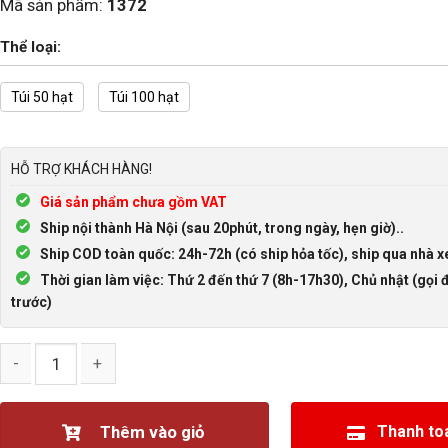
Mã sản phẩm:
1372
Thể loại:
Túi 50 hạt
Túi 100 hạt
HỖ TRỢ KHÁCH HÀNG!
Giá sản phẩm chưa gồm VAT
Ship nội thành Hà Nội (sau 20phút, trong ngày, hẹn giờ)..
Ship COD toàn quốc: 24h-72h (có ship hỏa tốc), ship qua nhà x
Thời gian làm việc: Thứ 2 đến thứ 7 (8h-17h30), Chủ nhật (gọi đ
trước)
Hạt mạng CAT5E RJ45 50 hạt, 100 hạt số lượng
Thêm vào giỏ
Thanh to