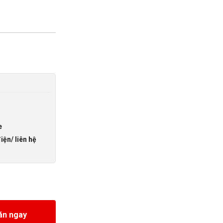
e
iện/ liên hệ
án ngay