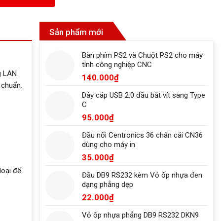
Sản phẩm mới
Bàn phím PS2 và Chuột PS2 cho máy
tính công nghiệp CNC
g LAN
140.000
₫
 chuẩn.
Dây cáp USB 2.0 đầu bắt vít sang Type
C
95.000
₫
Đầu nối Centronics 36 chân cái CN36
dùng cho máy in
35.000
₫
loại để
Đầu DB9 RS232 kèm Vỏ ốp nhựa đen
dạng phẳng dẹp
22.000
₫
Vỏ ốp nhựa phẳng DB9 RS232 DKN9