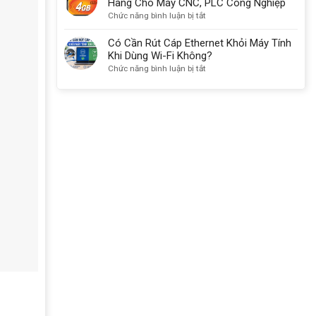
Hãng Cho Máy CNC, PLC Công Nghiệp
Cho
4GB
ở
Chức năng bình luận bị tắt
Máy
Sandisk
Thẻ
CNC,
Chính
Nhớ
Có Cần Rút Cáp Ethernet Khỏi Máy Tính
PLC,
Hãng
CF
Khi Dùng Wi-Fi Không?
Máy
Máy
4GB
ở
Chức năng bình luận bị tắt
Ảnh
Công
Transcend
Có
Nghiệp,
133X
Cần
Máy
Chính
Rút
Ảnh
Hãng
Cáp
Máy
Cho
Ethernet
Quay
Máy
Khỏi
Video
CNC,
Máy
PLC
Tính
Công
Khi
Nghiệp
Dùng
Wi-
Fi
Không?