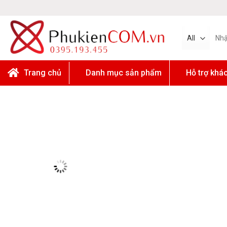
Skip
to
content
Tìm
kiếm:
Trang chủ
Danh mục sản phẩm
Hỗ trợ khá