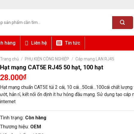
ch hàng
Liên hệ
Tin tức
Trang chủ
/
PHỤ KIỆN CÔNG NGHIỆP
/
Cáp mạng LAN RJ45
Hạt mạng CAT5E RJ45 50 hạt, 100 hạt
28.000
₫
Hạt mạng chuẩn CAT5E túi 2 cái, 10 cái…50cái…100cái chất lượng
ướt, hản rỉ, kết nối ổn định ít hư hỏng đầu mạng. Sử dụng tạo cá
internet
Tình trạng:
Còn hàng
Thương hiệu:
OEM