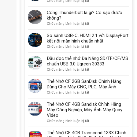
ở
Chức năng bình luận bị tắt
USB-
B
Cổng Thunderbolt là gì? Có sạc được
30
không?
vẫn
ở
Chức năng bình luận bị tắt
được
Cổng
sử
Thunderbolt
So sánh USB-C, HDMI 2.1 với DisplayPort
dụng
là
kết nối màn hình chuẩn nhất
một
gì?
ở
Chức năng bình luận bị tắt
lý
Có
So
do
sạc
sánh
Đầu đọc thẻ nhớ Đa Năng SD/TF/CF/MS
quan
được
USB-
chuẩn USB 3.0 Ugreen 30333
trọng
không?
C,
ở
Chức năng bình luận bị tắt
HDMI
Đầu
2.1
đọc
Thẻ Nhớ CF 2GB SanDisk Chính Hãng
với
thẻ
Dùng Cho Máy CNC, PLC, Máy Ảnh
DisplayPort
nhớ
ở
Chức năng bình luận bị tắt
kết
Đa
Thẻ
nối
Năng
Nhớ
Thẻ Nhớ CF 4GB Sandisk Chính Hãng
màn
SD/TF/CF/MS
CF
Máy Công Nghiệp, Máy Ảnh Máy Quay
hình
chuẩn
2GB
Video
chuẩn
USB
SanDisk
ở
Chức năng bình luận bị tắt
nhất
3.0
Chính
Thẻ
Ugreen
Hãng
Nhớ
Thẻ Nhớ CF 4GB Transcend 133X Chính
30333
Dùng
CF