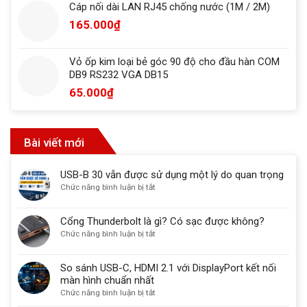
Cáp nối dài LAN RJ45 chống nước (1M / 2M)
165.000
₫
Vỏ ốp kim loại bẻ góc 90 độ cho đầu hàn COM
DB9 RS232 VGA DB15
65.000
₫
Bài viết mới
USB-B 30 vẫn được sử dụng một lý do quan trọng
ở
Chức năng bình luận bị tắt
USB-
B
Cổng Thunderbolt là gì? Có sạc được không?
30
ở
Chức năng bình luận bị tắt
vẫn
Cổng
được
Thunderbolt
sử
So sánh USB-C, HDMI 2.1 với DisplayPort kết nối
là
dụng
màn hình chuẩn nhất
gì?
một
ở
Chức năng bình luận bị tắt
Có
lý
So