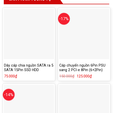
-17%
Dây cáp chia nguồn SATA ra 5
Cáp chuyển nguồn 6Pin PSU
SATA 15Pin SSD HDD
sang 2 PCI-e 8Pin (6+2Pin)
75.000
₫
150.000
₫
Giá
125.000
₫
Giá
gốc
hiện
là:
tại
150.000₫.
là:
125.000₫.
-14%