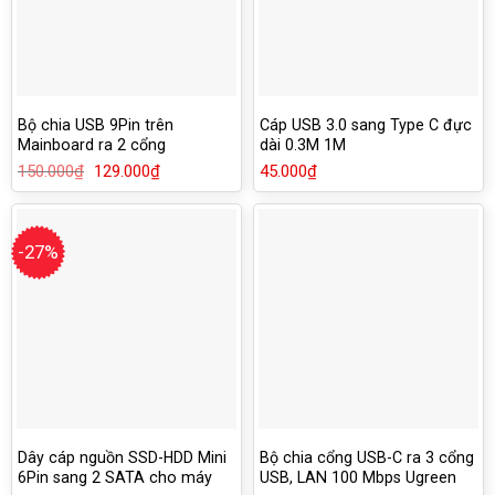
Bộ chia USB 9Pin trên
Cáp USB 3.0 sang Type C đực
Mainboard ra 2 cổng
dài 0.3M 1M
150.000
₫
Giá
129.000
₫
Giá
45.000
₫
gốc
hiện
là:
tại
150.000₫.
là:
129.000₫.
-27%
Dây cáp nguồn SSD-HDD Mini
Bộ chia cổng USB-C ra 3 cổng
6Pin sang 2 SATA cho máy
USB, LAN 100 Mbps Ugreen