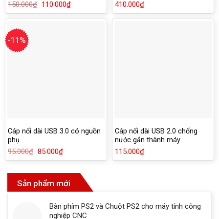
DELL 3653 3650 3655 3252
30289
150.000
₫
Giá
110.000
₫
Giá
410.000
₫
3668
gốc
hiện
là:
tại
150.000₫.
là:
110.000₫.
-11%
Cáp nối dài USB 3.0 có nguồn
Cáp nối dài USB 2.0 chống
phụ
nước gắn thành máy
95.000
₫
Giá
85.000
₫
Giá
115.000
₫
gốc
hiện
là:
tại
95.000₫.
là:
85.000₫.
Sản phẩm mới
Bàn phím PS2 và Chuột PS2 cho máy tính công
nghiệp CNC