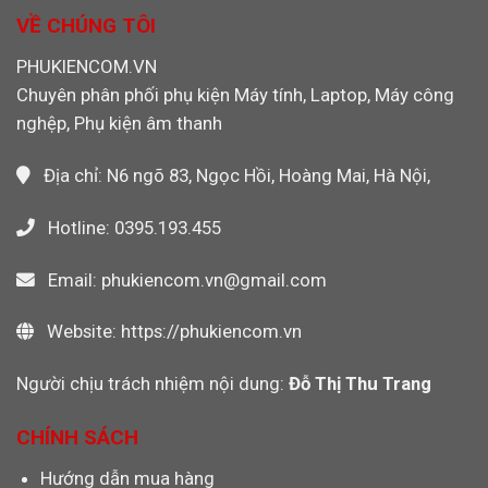
Quay
Máy
Khỏi
VỀ CHÚNG TÔI
Video
CNC,
Máy
PLC
Tính
PHUKIENCOM.VN
Công
Khi
Nghiệp
Chuyên phân phối phụ kiện Máy tính, Laptop, Máy công
Dùng
Wi-
nghệp, Phụ kiện âm thanh
Fi
Không?
Địa chỉ: N6 ngõ 83, Ngọc Hồi, Hoàng Mai, Hà Nội,
Hotline: 0395.193.455
Email: phukiencom.vn@gmail.com
Website: https://phukiencom.vn
Người chịu trách nhiệm nội dung:
Đỗ Thị Thu Trang
CHÍNH SÁCH
Hướng dẫn mua hàng