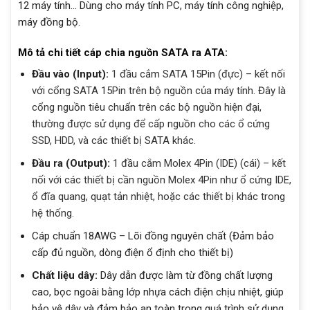
12 máy tính… Dùng cho máy tính PC, máy tính công nghiệp,
máy đồng bộ.
Mô tả chi tiết cáp chia nguồn SATA ra ATA:
Đầu vào (Input):
1 đầu cắm SATA 15Pin (đực) – kết nối
với cổng SATA 15Pin trên bộ nguồn của máy tính. Đây là
cổng nguồn tiêu chuẩn trên các bộ nguồn hiện đại,
thường được sử dụng để cấp nguồn cho các ổ cứng
SSD, HDD, và các thiết bị SATA khác.
Đầu ra (Output):
1 đầu cắm Molex 4Pin (IDE) (cái) – kết
nối với các thiết bị cần nguồn Molex 4Pin như ổ cứng IDE,
ổ đĩa quang, quạt tản nhiệt, hoặc các thiết bị khác trong
hệ thống.
Cáp chuẩn 18AWG – Lõi đồng nguyên chất (Đảm bảo
cấp đủ nguồn, dòng điện ổ định cho thiết bị)
Chất liệu dây:
Dây dẫn được làm từ đồng chất lượng
cao, bọc ngoài bằng lớp nhựa cách điện chịu nhiệt, giúp
bảo vệ dây và đảm bảo an toàn trong quá trình sử dụng.