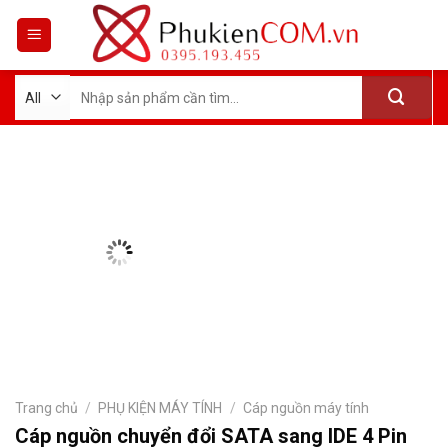
Skip
to
content
Tìm
kiếm:
Trang chủ
/
PHỤ KIỆN MÁY TÍNH
/
Cáp nguồn máy tính
Cáp nguồn chuyển đổi SATA sang IDE 4 Pin