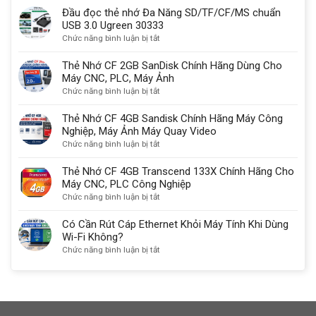
sạc
do
sánh
Đầu đọc thẻ nhớ Đa Năng SD/TF/CF/MS chuẩn
được
quan
USB-
USB 3.0 Ugreen 30333
không?
trọng
C,
ở
Chức năng bình luận bị tắt
HDMI
Đầu
2.1
đọc
Thẻ Nhớ CF 2GB SanDisk Chính Hãng Dùng Cho
với
thẻ
Máy CNC, PLC, Máy Ảnh
DisplayPort
nhớ
ở
Chức năng bình luận bị tắt
kết
Đa
Thẻ
nối
Năng
Nhớ
Thẻ Nhớ CF 4GB Sandisk Chính Hãng Máy Công
màn
SD/TF/CF/MS
CF
Nghiệp, Máy Ảnh Máy Quay Video
hình
chuẩn
2GB
ở
Chức năng bình luận bị tắt
chuẩn
USB
SanDisk
Thẻ
nhất
3.0
Chính
Nhớ
Thẻ Nhớ CF 4GB Transcend 133X Chính Hãng Cho
Ugreen
Hãng
CF
Máy CNC, PLC Công Nghiệp
30333
Dùng
4GB
ở
Chức năng bình luận bị tắt
Cho
Sandisk
Thẻ
Máy
Chính
Nhớ
Có Cần Rút Cáp Ethernet Khỏi Máy Tính Khi Dùng
CNC,
Hãng
CF
Wi-Fi Không?
PLC,
Máy
4GB
ở
Chức năng bình luận bị tắt
Máy
Công
Transcend
Có
Ảnh
Nghiệp,
133X
Cần
Máy
Chính
Rút
Ảnh
Hãng
Cáp
Máy
Cho
Ethernet