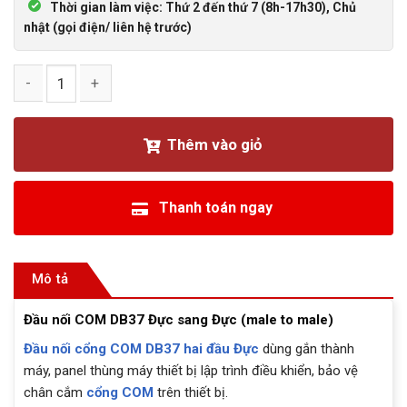
Thời gian làm việc: Thứ 2 đến thứ 7 (8h-17h30), Chủ
nhật (gọi điện/ liên hệ trước)
Đầu nối COM DB37 Đực sang Đực (male to male) số lượng
Thêm vào giỏ
Thanh toán ngay
Mô tả
Đầu nối COM DB37 Đực sang Đực (male to male)
Đầu nối cổng COM DB37 hai đầu Đực
dùng gắn thành
máy, panel thùng máy thiết bị lập trình điều khiển, bảo vệ
chân cắm
cổng COM
trên thiết bị.