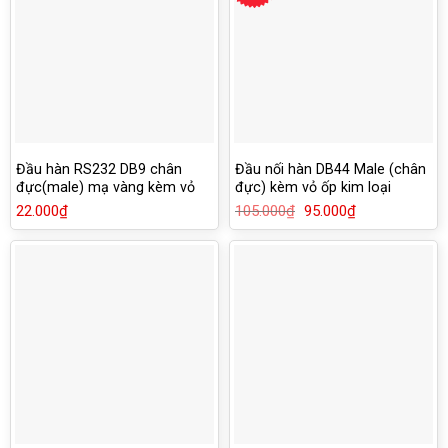
Đầu hàn RS232 DB9 chân
Đầu nối hàn DB44 Male (chân
đực(male) mạ vàng kèm vỏ
đực) kèm vỏ ốp kim loại
ốp nhựa
22.000
₫
105.000
₫
Giá
95.000
₫
Giá
gốc
hiện
là:
tại
105.000₫.
là:
95.000₫.