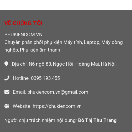
CNC,
Hãng
CF
PLC,
Máy
4GB
Máy
Công
Transcend
Ảnh
Nghiệp,
133X
VỀ CHÚNG TÔI
Máy
Chính
Ảnh
Hãng
PHUKIENCOM.VN
Máy
Cho
Quay
Chuyên phân phối phụ kiện Máy tính, Laptop, Máy công
Máy
Video
CNC,
nghệp, Phụ kiện âm thanh
PLC
Công
Nghiệp
Địa chỉ: N6 ngõ 83, Ngọc Hồi, Hoàng Mai, Hà Nội,
Hotline: 0395.193.455
Email: phukiencom.vn@gmail.com
Website: https://phukiencom.vn
Người chịu trách nhiệm nội dung:
Đỗ Thị Thu Trang