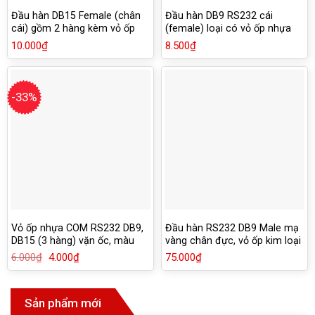
Đầu hàn DB15 Female (chân
Đầu hàn DB9 RS232 cái
cái) gồm 2 hàng kèm vỏ ốp
(female) loại có vỏ ốp nhựa
nhựa
vặn ốc
10.000
₫
8.500
₫
-33%
Vỏ ốp nhựa COM RS232 DB9,
Đầu hàn RS232 DB9 Male mạ
DB15 (3 hàng) vặn ốc, màu
vàng chân đực, vỏ ốp kim loại
xám
chống han rỉ
6.000
₫
Giá
4.000
₫
Giá
75.000
₫
gốc
hiện
là:
tại
6.000₫.
là:
4.000₫.
Sản phẩm mới