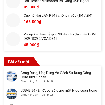
Đổi Header Mainboard Ra Cổng USB Ngoài
85.000
₫
Cáp nối dài LAN RJ45 chống nước (1M / 2M)
165.000
₫
Vỏ ốp kim loại bẻ góc 90 độ cho đầu hàn COM
DB9 RS232 VGA DB15
65.000
₫
Bài viết mới
Công Dụng, Ứng Dụng Và Cách Sử Dụng Cổng
Com Db9 9 chân
ở
Chức năng bình luận bị tắt
Công
Dụng,
USB-B 30 vẫn được sử dụng một lý do quan trọng
Ứng
ở
Chức năng bình luận bị tắt
Dụng
USB-
Và
B