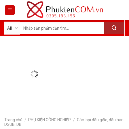
Skip
to
content
Tìm
kiếm:
Trang chủ
/
PHỤ KIỆN CÔNG NGHIỆP
/
Các loại đầu giắc, đầu hàn
DSUB, DB