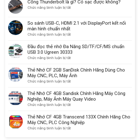
Cổng Thunderbolt là gì? Có sạc được không?
Cách
30
ở
Chức năng bình luận bị tắt
Sử
vẫn
Cổng
Dụng
được
Thunderbolt
Cổng
sử
So sánh USB-C, HDMI 2.1 với DisplayPort kết nối
là
Com
dụng
màn hình chuẩn nhất
gì?
Db9
một
ở
Chức năng bình luận bị tắt
Có
9
lý
So
sạc
chân
do
sánh
Đầu đọc thẻ nhớ Đa Năng SD/TF/CF/MS chuẩn
được
quan
USB-
USB 3.0 Ugreen 30333
không?
trọng
C,
ở
Chức năng bình luận bị tắt
HDMI
Đầu
2.1
đọc
Thẻ Nhớ CF 2GB SanDisk Chính Hãng Dùng Cho
với
thẻ
Máy CNC, PLC, Máy Ảnh
DisplayPort
nhớ
ở
Chức năng bình luận bị tắt
kết
Đa
Thẻ
nối
Năng
Nhớ
Thẻ Nhớ CF 4GB Sandisk Chính Hãng Máy Công
màn
SD/TF/CF/MS
CF
Nghiệp, Máy Ảnh Máy Quay Video
hình
chuẩn
2GB
ở
Chức năng bình luận bị tắt
chuẩn
USB
SanDisk
Thẻ
nhất
3.0
Chính
Nhớ
Thẻ Nhớ CF 4GB Transcend 133X Chính Hãng Cho
Ugreen
Hãng
CF
Máy CNC, PLC Công Nghiệp
30333
Dùng
4GB
ở
Chức năng bình luận bị tắt
Cho
Sandisk
Thẻ
Máy
Chính
Nhớ