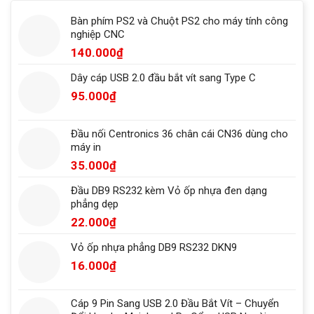
Bàn phím PS2 và Chuột PS2 cho máy tính công
nghiệp CNC
140.000
₫
Dây cáp USB 2.0 đầu bắt vít sang Type C
95.000
₫
Đầu nối Centronics 36 chân cái CN36 dùng cho
máy in
35.000
₫
Đầu DB9 RS232 kèm Vỏ ốp nhựa đen dạng
phẳng dẹp
22.000
₫
Vỏ ốp nhựa phẳng DB9 RS232 DKN9
16.000
₫
Cáp 9 Pin Sang USB 2.0 Đầu Bắt Vít – Chuyển