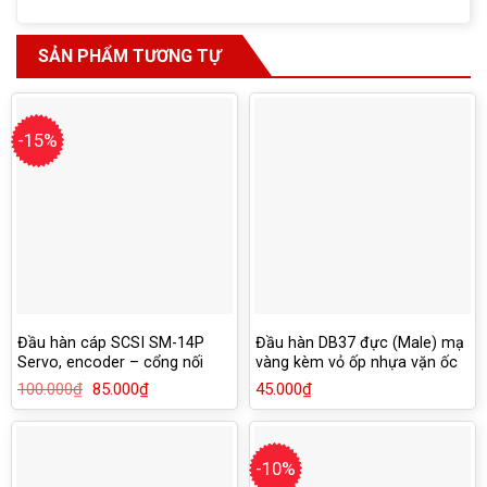
SẢN PHẨM TƯƠNG TỰ
-15%
Đầu hàn cáp SCSI SM-14P
Đầu hàn DB37 đực (Male) mạ
Servo, encoder – cổng nối
vàng kèm vỏ ốp nhựa vặn ốc
motor đến Driver
vít
100.000
₫
Giá
85.000
₫
Giá
45.000
₫
gốc
hiện
là:
tại
100.000₫.
là:
85.000₫.
-10%