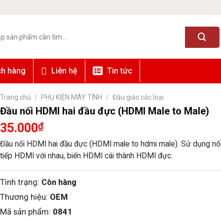
ch hàng
Liên hệ
Tin tức
Trang chủ
/
PHỤ KIỆN MÁY TÍNH
/
Đầu giắc các loại
Đầu nối HDMI hai đầu đực (HDMI Male to Male)
35.000
₫
Đầu nối HDMI hai đầu đực (HDMI male to hdmi male). Sử dụng nối 2
tiếp HDMI với nhau, biến HDMI cái thành HDMI đực.
Tình trạng:
Còn hàng
Thương hiệu:
OEM
Mã sản phẩm:
0841