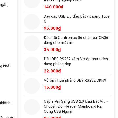
ngắn,
140.000
₫
Dây cáp USB 2.0 đầu bắt vít sang Type
C
95.000
₫
Đầu nối Centronics 36 chân cái CN36
dùng cho máy in
35.000
₫
Đầu DB9 RS232 kèm Vỏ ốp nhựa đen
dạng phẳng dẹp
ng khả
22.000
₫
Vỏ ốp nhựa phẳng DB9 RS232 DKN9
16.000
₫
Cáp 9 Pin Sang USB 2.0 Đầu Bắt Vít –
hiết bị
Chuyển Đổi Header Mainboard Ra
Cổng USB Ngoài
đầu phát