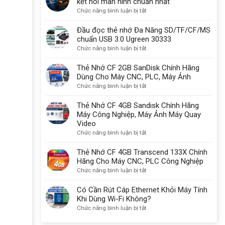
kết nối màn hình chuẩn nhất
một
gì?
ở
Chức năng bình luận bị tắt
lý
Có
So
do
sạc
sánh
Đầu đọc thẻ nhớ Đa Năng SD/TF/CF/MS
quan
được
USB-
chuẩn USB 3.0 Ugreen 30333
trọng
không?
C,
ở
Chức năng bình luận bị tắt
HDMI
Đầu
2.1
đọc
Thẻ Nhớ CF 2GB SanDisk Chính Hãng
với
thẻ
Dùng Cho Máy CNC, PLC, Máy Ảnh
DisplayPort
nhớ
ở
Chức năng bình luận bị tắt
kết
Đa
Thẻ
nối
Năng
Nhớ
Thẻ Nhớ CF 4GB Sandisk Chính Hãng
màn
SD/TF/CF/MS
CF
Máy Công Nghiệp, Máy Ảnh Máy Quay
hình
chuẩn
2GB
Video
chuẩn
USB
SanDisk
ở
Chức năng bình luận bị tắt
nhất
3.0
Chính
Thẻ
Ugreen
Hãng
Nhớ
Thẻ Nhớ CF 4GB Transcend 133X Chính
30333
Dùng
CF
Hãng Cho Máy CNC, PLC Công Nghiệp
Cho
4GB
ở
Chức năng bình luận bị tắt
Máy
Sandisk
Thẻ
CNC,
Chính
Nhớ
Có Cần Rút Cáp Ethernet Khỏi Máy Tính
PLC,
Hãng
CF
Khi Dùng Wi-Fi Không?
Máy
Máy
4GB
ở
Chức năng bình luận bị tắt
Ảnh
Công
Transcend
Có
Nghiệp,
133X