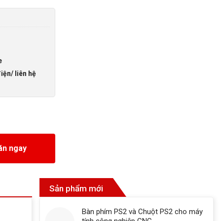
e
iện/ liên hệ
án ngay
Sản phẩm mới
Bàn phím PS2 và Chuột PS2 cho máy
tính công nghiệp CNC