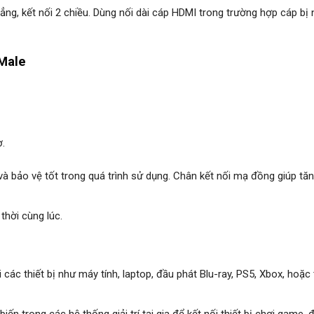
thẳng, kết nối 2 chiều. Dùng nối dài cáp HDMI trong trường hợp cáp bị 
Male
ợ.
à bảo vệ tốt trong quá trình sử dụng. Chân kết nối mạ đồng giúp tă
hời cùng lúc.
 các thiết bị như máy tính, laptop, đầu phát Blu-ray, PS5, Xbox, hoặc t
biến trong các hệ thống giải trí tại gia để kết nối thiết bị chơi game, 