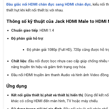
Đầu giắc nối HDMI chân đực sang HDMI chân đực
, kiểu nối 
thiết hụt khi kết nối thiết bị với nhau.
Thông số kỹ thuật của Jack HDMI Male to HDMI 
Chuẩn giao tiếp
: HDMI 1.4
Độ phân giải hỗ trợ
:
Độ phân giải 1080p (Full HD), 720p cũng được hỗ tr
Chất liệu
: đầu nối được bọc nhựa cao cấp giúp chống nhiễu v
năng truyền tín hiệu và giảm tình trạng oxy hóa.
Đầu nối HDMI truyền âm thanh Audio và hình ảnh Video đồng t
Ứng dụng
Kết nối giữa thiết bị phát và thiết bị hiển thị
: Dùng để kết nối
khác có cổng HDMI đến màn hình, TV hoặc máy chiếu.
Sử dụng trong giải trí gia đình
: Đầu nối này là giải pháp phổ 