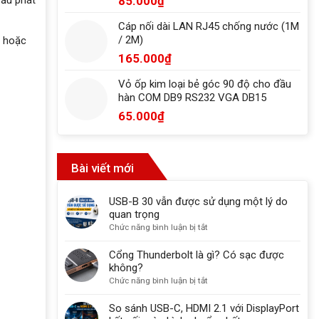
85.000
₫
Cáp nối dài LAN RJ45 chống nước (1M
/ 2M)
, hoặc
165.000
₫
Vỏ ốp kim loại bẻ góc 90 độ cho đầu
hàn COM DB9 RS232 VGA DB15
65.000
₫
Bài viết mới
USB-B 30 vẫn được sử dụng một lý do
quan trọng
ở
Chức năng bình luận bị tắt
USB-
B
Cổng Thunderbolt là gì? Có sạc được
30
không?
vẫn
ở
Chức năng bình luận bị tắt
được
Cổng
sử
Thunderbolt
So sánh USB-C, HDMI 2.1 với DisplayPort
dụng
là