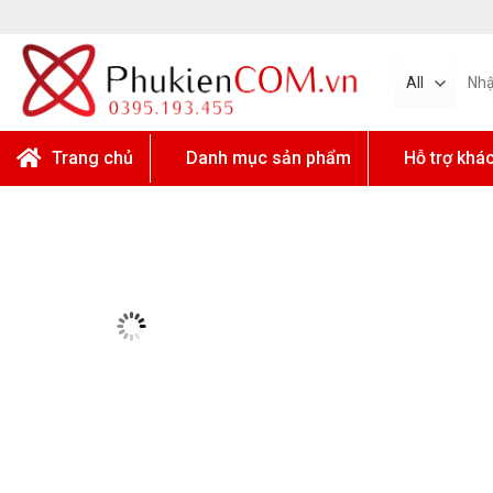
Skip
to
content
Tìm
kiếm:
Trang chủ
Danh mục sản phẩm
Hỗ trợ khá