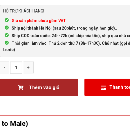
HỖ TRỢ KHÁCH HÀNG!
Giá sản phẩm chưa gồm VAT
Ship nội thành Hà Nội (sau 20phút, trong ngày, hẹn giờ)..
Ship COD toàn quốc: 24h-72h (có ship hỏa tốc), ship qua nhà x
Thời gian làm việc: Thứ 2 đến thứ 7 (8h-17h30), Chủ nhật (gọi đ
trước)
Đầu nối HDMI hai đầu đực (HDMI Male to Male) số lượng
Thêm vào giỏ
Thanh to
 to Male)