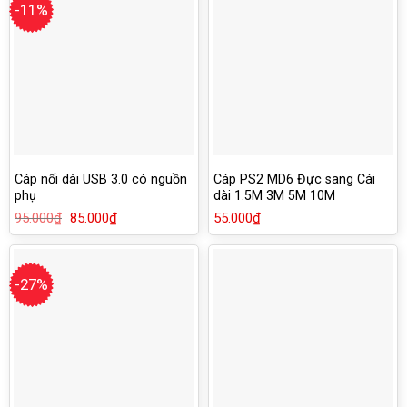
-11%
Cáp nối dài USB 3.0 có nguồn
Cáp PS2 MD6 Đực sang Cái
phụ
dài 1.5M 3M 5M 10M
95.000
₫
Giá
85.000
₫
Giá
55.000
₫
gốc
hiện
là:
tại
95.000₫.
là:
85.000₫.
-27%