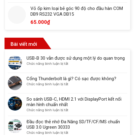
Vỏ ốp kim loại bẻ góc 90 độ cho đầu hàn COM
DB9 RS232 VGA DB15
65.000
₫
Bài viết mới
USB-B 30 vẫn được sử dụng một lý do quan trọng
ở
Chức năng bình luận bị tắt
USB-
B
Cổng Thunderbolt là gì? Có sạc được không?
30
ở
Chức năng bình luận bị tắt
vẫn
Cổng
được
Thunderbolt
sử
So sánh USB-C, HDMI 2.1 với DisplayPort kết nối
là
dụng
màn hình chuẩn nhất
gì?
một
ở
Chức năng bình luận bị tắt
Có
lý
So
sạc
do
sánh
Đầu đọc thẻ nhớ Đa Năng SD/TF/CF/MS chuẩn
được
quan
USB-
USB 3.0 Ugreen 30333
không?
trọng
C,
ở
Chức năng bình luận bị tắt