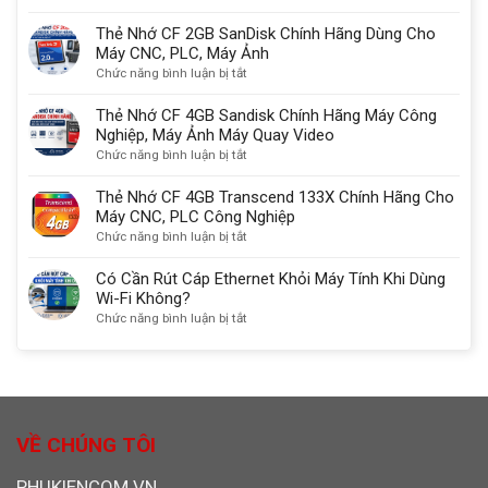
HDMI
Đầu
2.1
đọc
Thẻ Nhớ CF 2GB SanDisk Chính Hãng Dùng Cho
với
thẻ
Máy CNC, PLC, Máy Ảnh
DisplayPort
nhớ
ở
Chức năng bình luận bị tắt
kết
Đa
Thẻ
nối
Năng
Nhớ
Thẻ Nhớ CF 4GB Sandisk Chính Hãng Máy Công
màn
SD/TF/CF/MS
CF
Nghiệp, Máy Ảnh Máy Quay Video
hình
chuẩn
2GB
ở
Chức năng bình luận bị tắt
chuẩn
USB
SanDisk
Thẻ
nhất
3.0
Chính
Nhớ
Thẻ Nhớ CF 4GB Transcend 133X Chính Hãng Cho
Ugreen
Hãng
CF
Máy CNC, PLC Công Nghiệp
30333
Dùng
4GB
ở
Chức năng bình luận bị tắt
Cho
Sandisk
Thẻ
Máy
Chính
Nhớ
Có Cần Rút Cáp Ethernet Khỏi Máy Tính Khi Dùng
CNC,
Hãng
CF
Wi-Fi Không?
PLC,
Máy
4GB
ở
Chức năng bình luận bị tắt
Máy
Công
Transcend
Có
Ảnh
Nghiệp,
133X
Cần
Máy
Chính
Rút
Ảnh
Hãng
Cáp
Máy
Cho
Ethernet
Quay
Máy
Khỏi
VỀ CHÚNG TÔI
Video
CNC,
Máy
PLC
Tính
PHUKIENCOM.VN