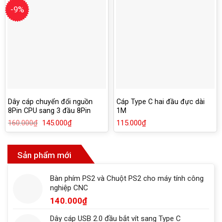
-9%
Dây cáp chuyển đổi nguồn
Cáp Type C hai đầu đực dài
8Pin CPU sang 3 đầu 8Pin
1M
PCIe 6+2Pin
160.000
₫
Giá
145.000
₫
Giá
115.000
₫
gốc
hiện
là:
tại
160.000₫.
là:
145.000₫.
Sản phẩm mới
Bàn phím PS2 và Chuột PS2 cho máy tính công
nghiệp CNC
140.000
₫
Dây cáp USB 2.0 đầu bắt vít sang Type C