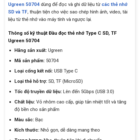
Ugreen 50704
dùng để đọc và ghi dữ liệu từ
các thẻ nhớ
SD và TF
, thuận tiện cho việc sao chép hình ảnh, video, tài
liệu từ thẻ nhớ vào máy tính và ngược lại.
Thông số kỹ thuật Đầu đọc thẻ nhớ Type C SD, TF
Ugreen 50704
Hãng sản xuất:
Ugreen
Mã sản phẩm:
50704
Loại cổng kết nối:
USB Type C
Loại thẻ hỗ trợ:
SD, TF (MicroSD)
Tốc độ truyền dữ liệu:
Lên đến 5Gbps (USB 3.0)
Chất liệu:
Vỏ nhôm cao cấp, giúp tản nhiệt tốt và tăng
độ bền cho sản phẩm
Màu sắc:
Bạc
Kích thước:
Nhỏ gọn, dễ dàng mang theo