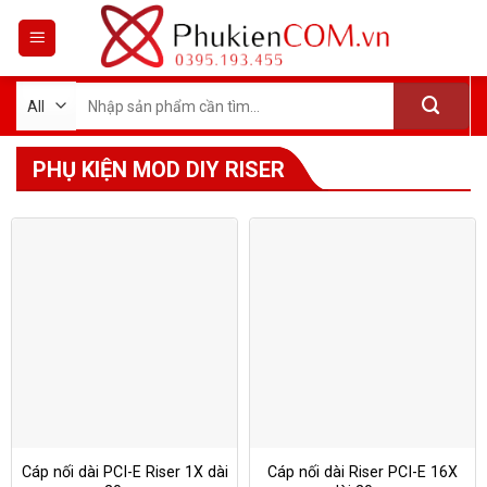
Skip
to
content
Tìm
kiếm:
PHỤ KIỆN MOD DIY RISER
Cáp nối dài PCI-E Riser 1X dài
Cáp nối dài Riser PCI-E 16X