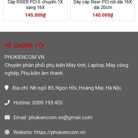
Cáp RISER PCI-E chuyển 1X
Dây cáp Riser PCI nối dài 16X
sang 16X
dài 20cm
145.000
₫
140.000
₫
VỀ CHÚNG TÔI
PHUKIENCOM.VN
Chuyên phân phối phụ kiện Máy tính, Laptop, Máy công
nghệp, Phụ kiện âm thanh
Địa chỉ: N6 ngõ 83, Ngọc Hồi, Hoàng Mai, Hà Nội,
Hotline: 0395.193.455
Email: phukiencom.vn@gmail.com
Website: https://phukiencom.vn