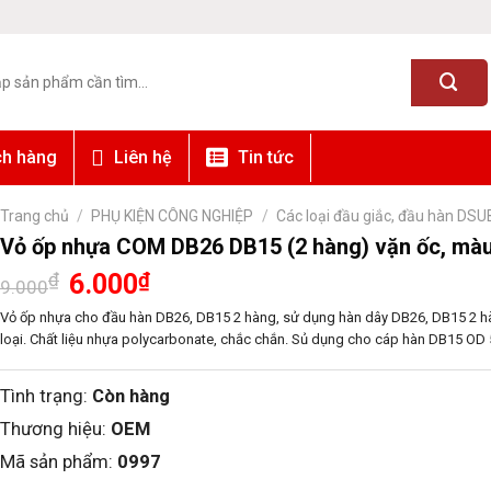
ch hàng
Liên hệ
Tin tức
Trang chủ
/
PHỤ KIỆN CÔNG NGHIỆP
/
Các loại đầu giắc, đầu hàn DSU
Vỏ ốp nhựa COM DB26 DB15 (2 hàng) vặn ốc, mà
Giá
Giá
₫
6.000
₫
9.000
gốc
hiện
là:
tại
Vỏ ốp nhựa cho đầu hàn DB26, DB15 2 hàng, sử dụng hàn dây DB26, DB15 2 h
9.000₫.
là:
loại. Chất liệu nhựa polycarbonate, chắc chắn. Sủ dụng cho cáp hàn DB15 O
6.000₫.
Tình trạng:
Còn hàng
Thương hiệu:
OEM
Mã sản phẩm:
0997