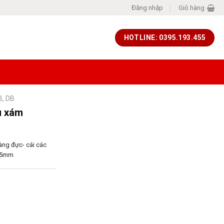
Đăng nhập
Giỏ hàng
HOTLINE: 0395.193.455
B, DB
u xám
àng đực- cái các
D 5mm