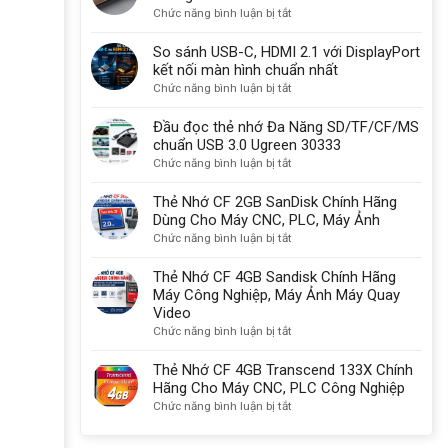
Dụng
vẫn
ở
Chức năng bình luận bị tắt
Cổng
được
Cổng
Com
sử
Thunderbolt
So sánh USB-C, HDMI 2.1 với DisplayPort
Db9
dụng
là
kết nối màn hình chuẩn nhất
9
một
gì?
ở
Chức năng bình luận bị tắt
chân
lý
Có
So
do
sạc
sánh
Đầu đọc thẻ nhớ Đa Năng SD/TF/CF/MS
quan
được
USB-
chuẩn USB 3.0 Ugreen 30333
trọng
không?
C,
ở
Chức năng bình luận bị tắt
HDMI
Đầu
2.1
đọc
Thẻ Nhớ CF 2GB SanDisk Chính Hãng
với
thẻ
Dùng Cho Máy CNC, PLC, Máy Ảnh
DisplayPort
nhớ
ở
Chức năng bình luận bị tắt
kết
Đa
Thẻ
nối
Năng
Nhớ
Thẻ Nhớ CF 4GB Sandisk Chính Hãng
màn
SD/TF/CF/MS
CF
Máy Công Nghiệp, Máy Ảnh Máy Quay
hình
chuẩn
2GB
Video
chuẩn
USB
SanDisk
ở
Chức năng bình luận bị tắt
nhất
3.0
Chính
Thẻ
Ugreen
Hãng
Nhớ
Thẻ Nhớ CF 4GB Transcend 133X Chính
30333
Dùng
CF
Hãng Cho Máy CNC, PLC Công Nghiệp
Cho
4GB
ở
Chức năng bình luận bị tắt
Máy
Sandisk
Thẻ
CNC,
Chính
Nhớ