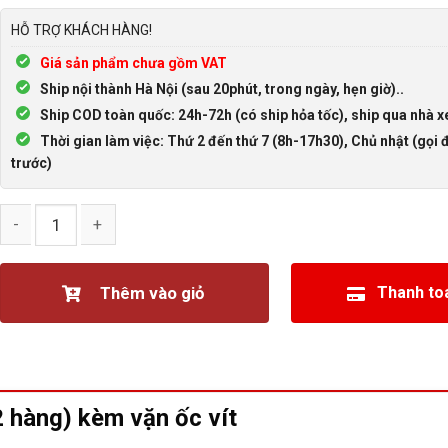
HỖ TRỢ KHÁCH HÀNG!
Giá sản phẩm chưa gồm VAT
Ship nội thành Hà Nội (sau 20phút, trong ngày, hẹn giờ)..
Ship COD toàn quốc: 24h-72h (có ship hỏa tốc), ship qua nhà x
Thời gian làm việc: Thứ 2 đến thứ 7 (8h-17h30), Chủ nhật (gọi đ
trước)
Vỏ ốp nhựa COM DB26 DB15 (2 hàng) vặn ốc, màu xám số lượn
Thêm vào giỏ
Thanh to
 hàng) kèm vặn ốc vít