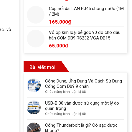
Cáp nối dài LAN RJ45 chống nước (1M
/ 2M)
165.000
₫
hác…vỏ
Vỏ ốp kim loại bẻ góc 90 độ cho đầu
hàn COM DB9 RS232 VGA DB15
65.000
₫
Bài viết mới
Công Dụng, Ứng Dụng Và Cách Sử Dụng
Cổng Com Db9 9 chân
ở
Chức năng bình luận bị tắt
Công
Dụng,
USB-B 30 vẫn được sử dụng một lý do
Ứng
quan trọng
Dụng
ở
Chức năng bình luận bị tắt
Và
USB-
Cách
B
Cổng Thunderbolt là gì? Có sạc được
Sử
30
không?