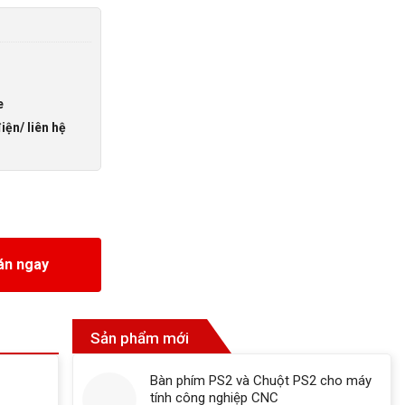
e
iện/ liên hệ
g
án ngay
Sản phẩm mới
Bàn phím PS2 và Chuột PS2 cho máy
tính công nghiệp CNC