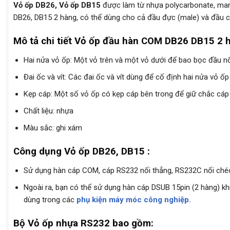
Vỏ ốp DB26, Vỏ ốp DB15
được làm từ nhựa polycarbonate, mang
DB26, DB15 2 hàng, có thể dùng cho cả đầu đực (male) và đầu cá
Mô tả chi tiết Vỏ ốp đầu hàn COM DB26 DB15 2 
Hai nửa vỏ ốp: Một vỏ trên và một vỏ dưới để bao bọc đầu nố
Đai ốc và vít: Các đai ốc và vít dùng để cố định hai nửa vỏ ốp
Kẹp cáp: Một số vỏ ốp có kẹp cáp bên trong để giữ chắc cáp 
Chất liệu: nhựa
Màu sắc: ghi xám
Công dụng Vỏ ốp DB26, DB15 :
Sử dụng hàn cáp COM, cáp RS232 nối thẳng, RS232C nối chéo
Ngoài ra, bạn có thể sử dụng hàn cáp DSUB 15pin (2 hàng) khi
dùng trong các
phụ kiện máy móc công nghiệp.
Bộ Vỏ ốp nhựa RS232 bao gồm: