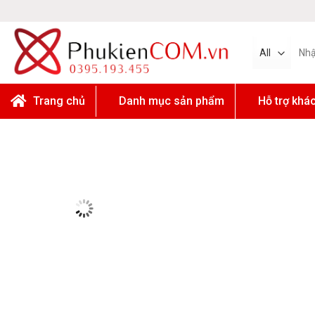
Skip
to
content
Tìm
kiếm:
Trang chủ
Danh mục sản phẩm
Hỗ trợ khá