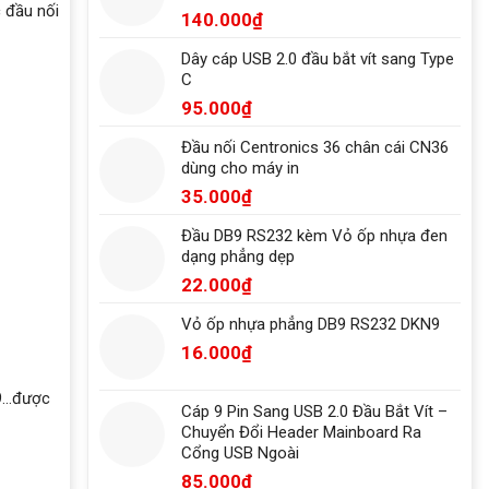
 đầu nối
140.000
₫
Dây cáp USB 2.0 đầu bắt vít sang Type
C
95.000
₫
Đầu nối Centronics 36 chân cái CN36
dùng cho máy in
35.000
₫
Đầu DB9 RS232 kèm Vỏ ốp nhựa đen
dạng phẳng dẹp
22.000
₫
Vỏ ốp nhựa phẳng DB9 RS232 DKN9
16.000
₫
9…được
Cáp 9 Pin Sang USB 2.0 Đầu Bắt Vít –
Chuyển Đổi Header Mainboard Ra
Cổng USB Ngoài
85.000
₫