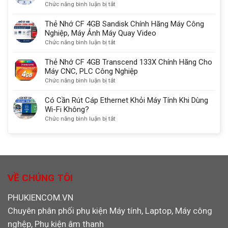
DisplayPort
nhớ
ở
Chức năng bình luận bị tắt
kết
Đa
Thẻ
nối
Năng
Nhớ
Thẻ Nhớ CF 4GB Sandisk Chính Hãng Máy Công
màn
SD/TF/CF/MS
CF
Nghiệp, Máy Ảnh Máy Quay Video
hình
chuẩn
2GB
ở
Chức năng bình luận bị tắt
chuẩn
USB
SanDisk
Thẻ
nhất
3.0
Chính
Nhớ
Thẻ Nhớ CF 4GB Transcend 133X Chính Hãng Cho
Ugreen
Hãng
CF
Máy CNC, PLC Công Nghiệp
30333
Dùng
4GB
ở
Chức năng bình luận bị tắt
Cho
Sandisk
Thẻ
Máy
Chính
Nhớ
Có Cần Rút Cáp Ethernet Khỏi Máy Tính Khi Dùng
CNC,
Hãng
CF
Wi-Fi Không?
PLC,
Máy
4GB
ở
Chức năng bình luận bị tắt
Máy
Công
Transcend
Có
Ảnh
Nghiệp,
133X
Cần
Máy
Chính
Rút
Ảnh
Hãng
Cáp
Máy
Cho
Ethernet
Quay
Máy
Khỏi
VỀ CHÚNG TÔI
Video
CNC,
Máy
PLC
Tính
PHUKIENCOM.VN
Công
Khi
Nghiệp
Chuyên phân phối phụ kiện Máy tính, Laptop, Máy công
Dùng
Wi-
nghệp, Phụ kiện âm thanh
Fi