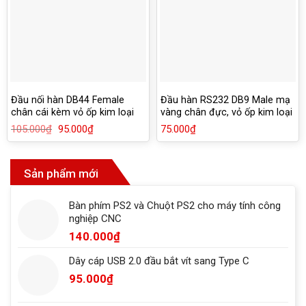
Đầu nối hàn DB44 Female
Đầu hàn RS232 DB9 Male mạ
chân cái kèm vỏ ốp kim loại
vàng chân đực, vỏ ốp kim loại
chống han rỉ
105.000
₫
Giá
95.000
₫
Giá
75.000
₫
gốc
hiện
là:
tại
105.000₫.
là:
95.000₫.
Sản phẩm mới
Bàn phím PS2 và Chuột PS2 cho máy tính công
nghiệp CNC
140.000
₫
Dây cáp USB 2.0 đầu bắt vít sang Type C
95.000
₫