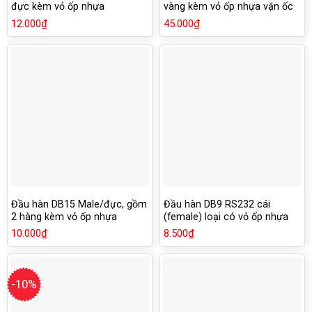
đực kèm vỏ ốp nhựa
vàng kèm vỏ ốp nhựa vặn ốc
vít
12.000
₫
45.000
₫
Đầu hàn DB15 Male/đực, gồm
Đầu hàn DB9 RS232 cái
2 hàng kèm vỏ ốp nhựa
(female) loại có vỏ ốp nhựa
vặn ốc
10.000
₫
8.500
₫
-10%