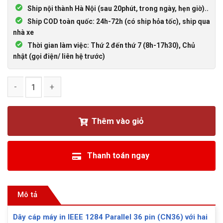
Ship nội thành Hà Nội (sau 20phút, trong ngày, hẹn giờ)..
Ship COD toàn quốc: 24h-72h (có ship hỏa tốc), ship qua
nhà xe
Thời gian làm việc: Thứ 2 đến thứ 7 (8h-17h30), Chủ
nhật (gọi điện/ liên hệ trước)
Cáp máy in IEEE1284 Parallel 36pin CN36 Male to Male dài 1
Thêm vào giỏ
Thanh toán ngay
Mô tả
Dây cáp máy in IEEE 1284 Parallel 36 pin (CN36) với hai