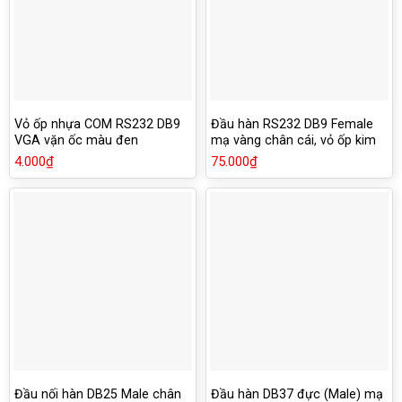
Vỏ ốp nhựa COM RS232 DB9
Đầu hàn RS232 DB9 Female
VGA vặn ốc màu đen
mạ vàng chân cái, vỏ ốp kim
loại chống han rỉ
4.000
₫
75.000
₫
Đầu nối hàn DB25 Male chân
Đầu hàn DB37 đực (Male) mạ