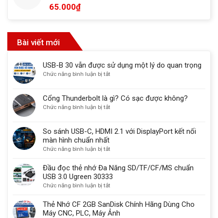
65.000
₫
Bài viết mới
USB-B 30 vẫn được sử dụng một lý do quan trọng
ở
Chức năng bình luận bị tắt
USB-
B
Cổng Thunderbolt là gì? Có sạc được không?
30
ở
Chức năng bình luận bị tắt
vẫn
Cổng
được
Thunderbolt
sử
So sánh USB-C, HDMI 2.1 với DisplayPort kết nối
là
dụng
màn hình chuẩn nhất
gì?
một
ở
Chức năng bình luận bị tắt
Có
lý
So
sạc
do
sánh
Đầu đọc thẻ nhớ Đa Năng SD/TF/CF/MS chuẩn
được
quan
USB-
USB 3.0 Ugreen 30333
không?
trọng
C,
ở
Chức năng bình luận bị tắt
HDMI
Đầu
2.1
đọc
Thẻ Nhớ CF 2GB SanDisk Chính Hãng Dùng Cho
với
thẻ
Máy CNC, PLC, Máy Ảnh