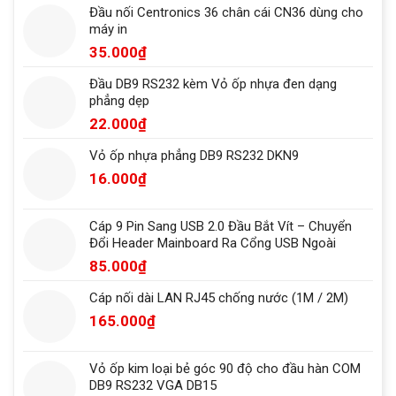
Đầu nối Centronics 36 chân cái CN36 dùng cho
máy in
35.000
₫
Đầu DB9 RS232 kèm Vỏ ốp nhựa đen dạng
phẳng dẹp
22.000
₫
Vỏ ốp nhựa phẳng DB9 RS232 DKN9
16.000
₫
Cáp 9 Pin Sang USB 2.0 Đầu Bắt Vít – Chuyển
Đổi Header Mainboard Ra Cổng USB Ngoài
85.000
₫
Cáp nối dài LAN RJ45 chống nước (1M / 2M)
165.000
₫
Vỏ ốp kim loại bẻ góc 90 độ cho đầu hàn COM
DB9 RS232 VGA DB15