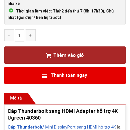
nhà xe
Thời gian làm việc: Thứ 2 đến thứ 7 (8h-17h30), Chủ
nhật (gọi điện/ liên hệ trước)
Cáp Thunderbolt sang HDMI Adapter hỗ trợ 4K Ugreen 40360
Thêm vào giỏ
Thanh toán ngay
Mô tả
Cáp Thunderbolt sang HDMI Adapter hỗ trợ 4K
Ugreen 40360
Cáp Thunderbolt/
Mini DisplayPort sang HDMI hỗ trợ 4K
là