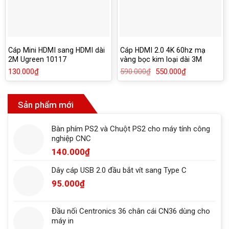
Cáp Mini HDMI sang HDMI dài
Cáp HDMI 2.0 4K 60hz mạ
2M Ugreen 10117
vàng bọc kim loại dài 3M
Ugreen 50109
130.000
₫
590.000
₫
Giá
550.000
₫
Giá
gốc
hiện
là:
tại
590.000₫.
là:
550.000₫.
Sản phẩm mới
Bàn phím PS2 và Chuột PS2 cho máy tính công
nghiệp CNC
140.000
₫
Dây cáp USB 2.0 đầu bắt vít sang Type C
95.000
₫
Đầu nối Centronics 36 chân cái CN36 dùng cho
máy in