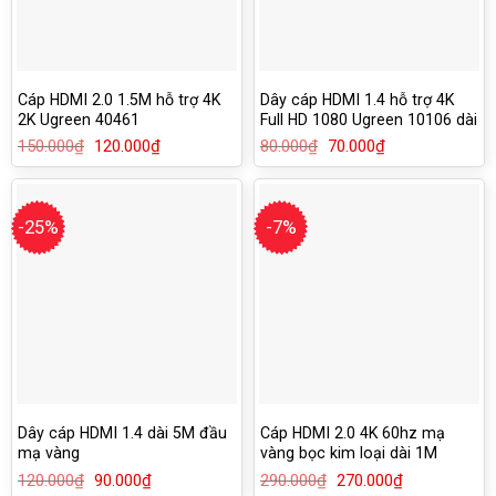
Cáp HDMI 2.0 1.5M hỗ trợ 4K
Dây cáp HDMI 1.4 hỗ trợ 4K
2K Ugreen 40461
Full HD 1080 Ugreen 10106 dài
1M
150.000
₫
Giá
120.000
₫
Giá
80.000
₫
Giá
70.000
₫
Giá
gốc
hiện
gốc
hiện
là:
tại
là:
tại
150.000₫.
là:
80.000₫.
là:
120.000₫.
70.000₫.
-25%
-7%
Dây cáp HDMI 1.4 dài 5M đầu
Cáp HDMI 2.0 4K 60hz mạ
mạ vàng
vàng bọc kim loại dài 1M
Ugreen 50106
120.000
₫
Giá
90.000
₫
Giá
290.000
₫
Giá
270.000
₫
Giá
gốc
hiện
gốc
hiện