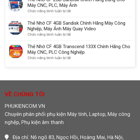
với
thẻ
Máy CNC, PLC, Máy Ảnh
DisplayPort
nhớ
ở
Chức năng bình luận bị tắt
kết
Đa
Thẻ
nối
Năng
Nhớ
Thẻ Nhớ CF 4GB Sandisk Chính Hãng Máy Công
màn
SD/TF/CF/MS
CF
Nghiệp, Máy Ảnh Máy Quay Video
hình
chuẩn
2GB
ở
Chức năng bình luận bị tắt
chuẩn
USB
SanDisk
Thẻ
nhất
3.0
Chính
Nhớ
Thẻ Nhớ CF 4GB Transcend 133X Chính Hãng Cho
Ugreen
Hãng
CF
Máy CNC, PLC Công Nghiệp
30333
Dùng
4GB
ở
Chức năng bình luận bị tắt
Cho
Sandisk
Thẻ
Máy
Chính
Nhớ
CNC,
Hãng
CF
PLC,
Máy
4GB
Máy
Công
Transcend
Ảnh
Nghiệp,
133X
VỀ CHÚNG TÔI
Máy
Chính
Ảnh
Hãng
PHUKIENCOM.VN
Máy
Cho
Quay
Chuyên phân phối phụ kiện Máy tính, Laptop, Máy công
Máy
Video
CNC,
nghệp, Phụ kiện âm thanh
PLC
Công
Nghiệp
Địa chỉ: N6 ngõ 83, Ngọc Hồi, Hoàng Mai, Hà Nội,