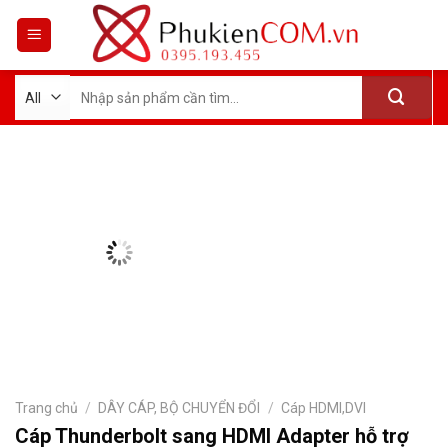
Skip
to
content
Tìm
kiếm:
Trang chủ
/
DÂY CÁP, BỘ CHUYỂN ĐỔI
/
Cáp HDMI,DVI
Cáp Thunderbolt sang HDMI Adapter hỗ trợ