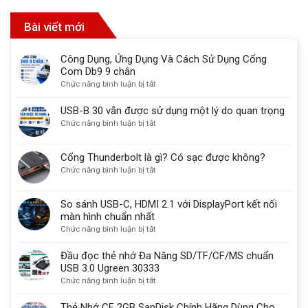
Bài viết mới
Công Dụng, Ứng Dụng Và Cách Sử Dụng Cổng
Com Db9 9 chân
ở
Chức năng bình luận bị tắt
Công
Dụng,
USB-B 30 vẫn được sử dụng một lý do quan trọng
Ứng
ở
Chức năng bình luận bị tắt
Dụng
USB-
Và
B
Cổng Thunderbolt là gì? Có sạc được không?
Cách
30
ở
Chức năng bình luận bị tắt
Sử
vẫn
Cổng
Dụng
được
Thunderbolt
Cổng
sử
So sánh USB-C, HDMI 2.1 với DisplayPort kết nối
là
Com
dụng
màn hình chuẩn nhất
gì?
Db9
một
ở
Chức năng bình luận bị tắt
Có
9
lý
So
sạc
chân
do
sánh
Đầu đọc thẻ nhớ Đa Năng SD/TF/CF/MS chuẩn
được
quan
USB-
USB 3.0 Ugreen 30333
không?
trọng
C,
ở
Chức năng bình luận bị tắt
HDMI
Đầu
2.1
đọc
Thẻ Nhớ CF 2GB SanDisk Chính Hãng Dùng Cho