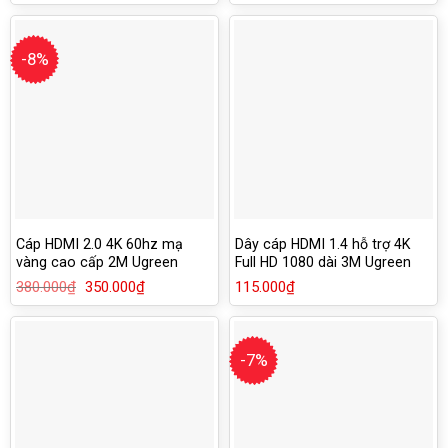
là:
tại
là:
tại
120.000₫.
là:
290.000₫.
là:
90.000₫.
270.000₫.
-8%
Cáp HDMI 2.0 4K 60hz mạ
Dây cáp HDMI 1.4 hỗ trợ 4K
vàng cao cấp 2M Ugreen
Full HD 1080 dài 3M Ugreen
50108
10108
380.000
₫
Giá
350.000
₫
Giá
115.000
₫
gốc
hiện
là:
tại
380.000₫.
là:
350.000₫.
-7%