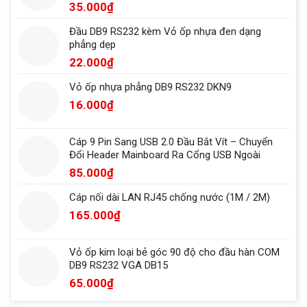
35.000
₫
Đầu DB9 RS232 kèm Vỏ ốp nhựa đen dạng
phẳng dẹp
22.000
₫
Vỏ ốp nhựa phẳng DB9 RS232 DKN9
16.000
₫
Cáp 9 Pin Sang USB 2.0 Đầu Bắt Vít – Chuyển
Đổi Header Mainboard Ra Cổng USB Ngoài
85.000
₫
Cáp nối dài LAN RJ45 chống nước (1M / 2M)
165.000
₫
Vỏ ốp kim loại bẻ góc 90 độ cho đầu hàn COM
DB9 RS232 VGA DB15
65.000
₫