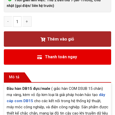
Thời gian làm việc: Thứ 2 đến thứ 7 (8h-17h30), Chủ
nhật (gọi điện/ liên hệ trước)
Đầu hàn DB15 đực/male mạ vàng kèm vỏ ốp kim loại số lượng
Thêm vào giỏ
Thanh toán ngay
Mô tả
Đầu hàn DB15 đực/male
( giắc hàn COM DSUB 15 chân)
mạ vàng, kèm vỏ ốp kim loại là giải pháp hoàn hảo tạo
dây
cáp com DB15
cho các kết nối trong hệ thống kỹ thuật,
máy móc công nghiệp, và điện công nghiệp. Sản phẩm được
thiết kế chắc chắn, mang lại độ tin cậy cao khi truyền dữ liệu