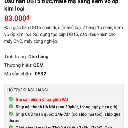
Đầu hàn DB15 đực/male mạ vàng kèm vỏ ốp
kim loại
83.000
₫
Đầu giắc hàn DB15 chân đực (male) loại 2 hàng 15 chân, kèm
vỏ ốp kim loại. Sử dụng tạo cáp DB15, cáp điều khiển cho
máy CNC, máy công nghiệp.
Tình trạng:
Còn hàng
Thương hiệu:
OEM
Mã sản phẩm:
0532
HỖ TRỢ KHÁCH HÀNG!
Giá sản phẩm chưa gồm VAT
Ship nội thành Hà Nội (sau 20phút, trong ngày, hẹn giờ)..
Ship COD toàn quốc: 24h-72h (có ship hỏa tốc), ship qua
nhà xe