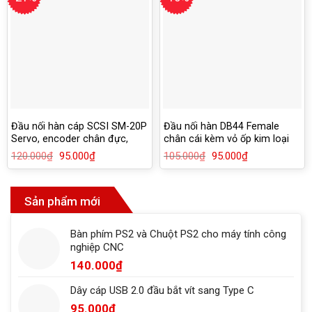
Đầu nối hàn cáp SCSI SM-20P
Đầu nối hàn DB44 Female
Servo, encoder chân đực,
chân cái kèm vỏ ốp kim loại
kèm vỏ ốp
120.000
₫
Giá
95.000
₫
Giá
105.000
₫
Giá
95.000
₫
Giá
gốc
hiện
gốc
hiện
là:
tại
là:
tại
120.000₫.
là:
105.000₫.
là:
95.000₫.
95.000₫.
Sản phẩm mới
Bàn phím PS2 và Chuột PS2 cho máy tính công
nghiệp CNC
140.000
₫
Dây cáp USB 2.0 đầu bắt vít sang Type C
95.000
₫