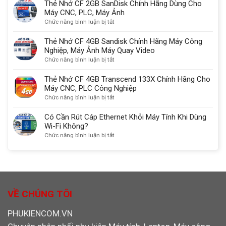
2.1
đọc
Thẻ Nhớ CF 2GB SanDisk Chính Hãng Dùng Cho
với
thẻ
Máy CNC, PLC, Máy Ảnh
DisplayPort
nhớ
ở
Chức năng bình luận bị tắt
kết
Đa
Thẻ
nối
Năng
Nhớ
Thẻ Nhớ CF 4GB Sandisk Chính Hãng Máy Công
màn
SD/TF/CF/MS
CF
Nghiệp, Máy Ảnh Máy Quay Video
hình
chuẩn
2GB
ở
Chức năng bình luận bị tắt
chuẩn
USB
SanDisk
Thẻ
nhất
3.0
Chính
Nhớ
Thẻ Nhớ CF 4GB Transcend 133X Chính Hãng Cho
Ugreen
Hãng
CF
Máy CNC, PLC Công Nghiệp
30333
Dùng
4GB
ở
Chức năng bình luận bị tắt
Cho
Sandisk
Thẻ
Máy
Chính
Nhớ
Có Cần Rút Cáp Ethernet Khỏi Máy Tính Khi Dùng
CNC,
Hãng
CF
Wi-Fi Không?
PLC,
Máy
4GB
ở
Chức năng bình luận bị tắt
Máy
Công
Transcend
Có
Ảnh
Nghiệp,
133X
Cần
Máy
Chính
Rút
Ảnh
Hãng
Cáp
Máy
Cho
Ethernet
Quay
Máy
Khỏi
VỀ CHÚNG TÔI
Video
CNC,
Máy
PLC
Tính
PHUKIENCOM.VN
Công
Khi
Nghiệp
Dùng