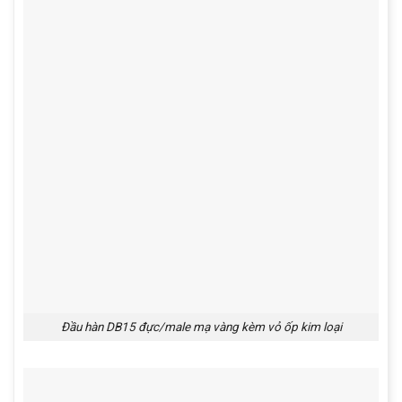
Đầu hàn DB15 đực/male mạ vàng kèm vỏ ốp kim loại