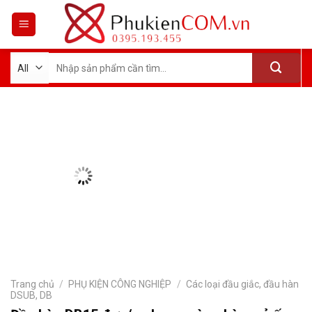
Skip
to
content
Tìm
kiếm:
Trang chủ
/
PHỤ KIỆN CÔNG NGHIỆP
/
Các loại đầu giắc, đầu hàn
DSUB, DB