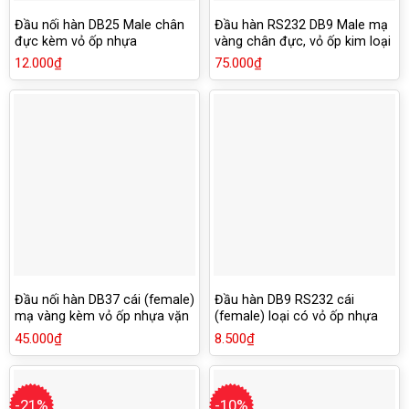
Đầu nối hàn DB25 Male chân
Đầu hàn RS232 DB9 Male mạ
đực kèm vỏ ốp nhựa
vàng chân đực, vỏ ốp kim loại
chống han rỉ
12.000
₫
75.000
₫
Đầu nối hàn DB37 cái (female)
Đầu hàn DB9 RS232 cái
mạ vàng kèm vỏ ốp nhựa vặn
(female) loại có vỏ ốp nhựa
ốc vít
vặn ốc
45.000
₫
8.500
₫
-21%
-10%