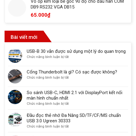
Vỏ ốp kim loại bẻ góc 90 độ cho đầu hàn COM
DB9 RS232 VGA DB15
65.000
₫
Bài viết mới
USB-B 30 vẫn được sử dụng một lý do quan trọng
ở
Chức năng bình luận bị tắt
USB-
B
Cổng Thunderbolt là gì? Có sạc được không?
30
ở
Chức năng bình luận bị tắt
vẫn
Cổng
được
Thunderbolt
sử
So sánh USB-C, HDMI 2.1 với DisplayPort kết nối
là
dụng
màn hình chuẩn nhất
gì?
một
ở
Chức năng bình luận bị tắt
Có
lý
So
sạc
do
sánh
Đầu đọc thẻ nhớ Đa Năng SD/TF/CF/MS chuẩn
được
quan
USB-
USB 3.0 Ugreen 30333
không?
trọng
C,
ở
Chức năng bình luận bị tắt
HDMI
Đầu