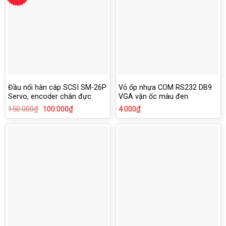
Đầu nối hàn cáp SCSI SM-26P
Vỏ ốp nhựa COM RS232 DB9
Servo, encoder chân đực
VGA vặn ốc màu đen
150.000
₫
Giá
100.000
₫
Giá
4.000
₫
gốc
hiện
là:
tại
150.000₫.
là:
100.000₫.