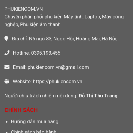
Ảnh
Hãng
Máy
Cho
PHUKIENCOM.VN
Quay
Máy
Chuyên phân phối phụ kiện Máy tính, Laptop, Máy công
Video
CNC,
PLC
nghệp, Phụ kiện âm thanh
Công
Nghiệp
Địa chỉ: N6 ngõ 83, Ngọc Hồi, Hoàng Mai, Hà Nội,
Hotline: 0395.193.455
Email: phukiencom.vn@gmail.com
Website: https://phukiencom.vn
Người chịu trách nhiệm nội dung:
Đỗ Thị Thu Trang
CHÍNH SÁCH
Hướng dẫn mua hàng
Chính sách bảo hành