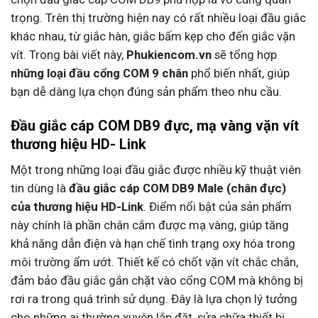
trọng. Trên thị trường hiện nay có rất nhiều loại đầu giắc
khác nhau, từ giắc hàn, giắc bấm kẹp cho đến giắc vặn
vít. Trong bài viết này,
Phukiencom.vn
sẽ tổng hợp
những loại đầu cổng COM 9 chân
phổ biến nhất, giúp
bạn dễ dàng lựa chọn đúng sản phẩm theo nhu cầu.
Đầu giắc cáp COM DB9 đực, mạ vàng vặn vít
thương hiệu HD- Link
Một trong những loại đầu giắc được nhiều kỹ thuật viên
tin dùng là
đầu giắc cáp COM DB9 Male (chân đực)
của thương hiệu HD-Link
. Điểm nổi bật của sản phẩm
này chính là phần chân cắm được mạ vàng, giúp tăng
khả năng dẫn điện và hạn chế tình trạng oxy hóa trong
môi trường ẩm ướt. Thiết kế có chốt vặn vít chắc chắn,
đảm bảo đầu giắc gắn chặt vào cổng COM mà không bị
rơi ra trong quá trình sử dụng. Đây là lựa chọn lý tưởng
cho những ai thường xuyên lắp đặt, sửa chữa thiết bị