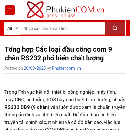
Skip
to
content
Tìm
kiếm:
Tổng hợp Các loại đầu cổng com 9
chân RS232 phổ biến chất lượng
Posted on
26/08/2025
by
Phukiencom .vn
Trong lĩnh vực kết nối thiết bị công nghiệp, máy tính,
máy CNC, hệ thống POS hay các thiết bị đo lường, chuẩn
RS232 DB9 (9 chân)
vẫn luôn được xem là chuẩn truyền
thông ổn định và phổ biến nhất. Để đảm bảo tín hiệu
truyền tải chính xác, ít nhiễu và có độ bền cao, việc lựa
chọn đầu giắc cáp COM DB9 phù hợp là vô cùng quan