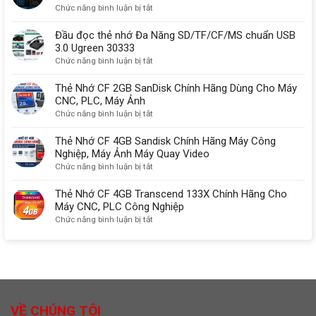
ở
Chức năng bình luận bị tắt
Có
9
lý
So
sạc
chân
do
sánh
Đầu đọc thẻ nhớ Đa Năng SD/TF/CF/MS chuẩn USB
được
quan
USB-
3.0 Ugreen 30333
không?
trọng
C,
ở
Chức năng bình luận bị tắt
HDMI
Đầu
2.1
đọc
Thẻ Nhớ CF 2GB SanDisk Chính Hãng Dùng Cho Máy
với
thẻ
CNC, PLC, Máy Ảnh
DisplayPort
nhớ
ở
Chức năng bình luận bị tắt
kết
Đa
Thẻ
nối
Năng
Nhớ
Thẻ Nhớ CF 4GB Sandisk Chính Hãng Máy Công
màn
SD/TF/CF/MS
CF
Nghiệp, Máy Ảnh Máy Quay Video
hình
chuẩn
2GB
ở
Chức năng bình luận bị tắt
chuẩn
USB
SanDisk
Thẻ
nhất
3.0
Chính
Nhớ
Thẻ Nhớ CF 4GB Transcend 133X Chính Hãng Cho
Ugreen
Hãng
CF
Máy CNC, PLC Công Nghiệp
30333
Dùng
4GB
ở
Chức năng bình luận bị tắt
Cho
Sandisk
Thẻ
Máy
Chính
Nhớ
CNC,
Hãng
CF
PLC,
Máy
4GB
Máy
Công
Transcend
Ảnh
Nghiệp,
133X
Máy
Chính
VỀ CHÚNG TÔI