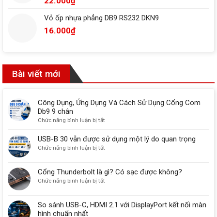
22.000
₫
Vỏ ốp nhựa phẳng DB9 RS232 DKN9
16.000
₫
Bài viết mới
Công Dụng, Ứng Dụng Và Cách Sử Dụng Cổng Com
Db9 9 chân
ở
Chức năng bình luận bị tắt
Công
Dụng,
USB-B 30 vẫn được sử dụng một lý do quan trọng
Ứng
ở
Chức năng bình luận bị tắt
Dụng
USB-
Và
B
Cổng Thunderbolt là gì? Có sạc được không?
Cách
30
ở
Chức năng bình luận bị tắt
Sử
vẫn
Cổng
Dụng
được
Thunderbolt
Cổng
sử
So sánh USB-C, HDMI 2.1 với DisplayPort kết nối màn
là
Com
dụng
hình chuẩn nhất
gì?
Db9
một