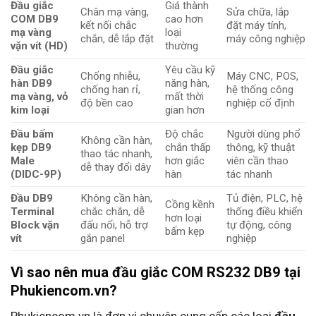
Đầu giắc
Giá thành
Chân mạ vàng,
Sửa chữa, lắp
COM DB9
cao hơn
kết nối chắc
đặt máy tính,
mạ vàng
loại
chắn, dễ lắp đặt
máy công nghiệp
vặn vít (HD)
thường
Đầu giắc
Yêu cầu kỹ
Chống nhiễu,
Máy CNC, POS,
hàn DB9
năng hàn,
chống han rỉ,
hệ thống công
mạ vàng, vỏ
mất thời
độ bền cao
nghiệp cố định
kim loại
gian hơn
Đầu bấm
Độ chắc
Người dùng phổ
Không cần hàn,
kẹp DB9
chắn thấp
thông, kỹ thuật
thao tác nhanh,
Male
hơn giắc
viên cần thao
dễ thay đổi dây
(DIDC-9P)
hàn
tác nhanh
Đầu DB9
Không cần hàn,
Tủ điện, PLC, hệ
Cồng kềnh
Terminal
chắc chắn, dễ
thống điều khiển
hơn loại
Block vặn
đấu nối, hỗ trợ
tự động, công
bấm kẹp
vít
gắn panel
nghiệp
Vì sao nên mua đầu giắc COM RS232 DB9 tại
Phukiencom.vn?
Phukiencom.vn là đơn vị chuyên cung cấp các loại
đầu