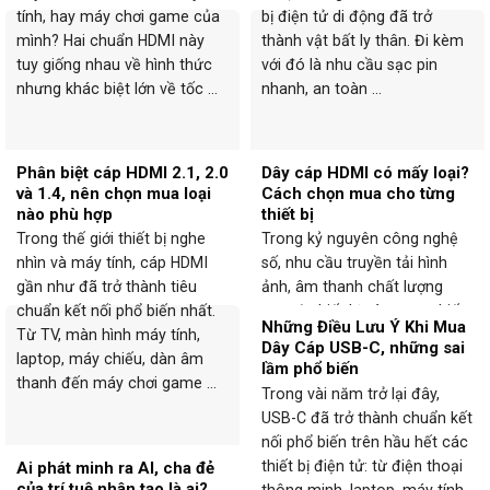
tính, hay máy chơi game của
bị điện tử di động đã trở
mình? Hai chuẩn HDMI này
thành vật bất ly thân. Đi kèm
tuy giống nhau về hình thức
với đó là nhu cầu sạc pin
nhưng khác biệt lớn về tốc ...
nhanh, an toàn ...
Phân biệt cáp HDMI 2.1, 2.0
Dây cáp HDMI có mấy loại?
và 1.4, nên chọn mua loại
Cách chọn mua cho từng
nào phù hợp
thiết bị
Trong thế giới thiết bị nghe
Trong kỷ nguyên công nghệ
nhìn và máy tính, cáp HDMI
số, nhu cầu truyền tải hình
gần như đã trở thành tiêu
ảnh, âm thanh chất lượng
chuẩn kết nối phổ biến nhất.
cao từ thiết bị này sang thiết
Những Điều Lưu Ý Khi Mua
Từ TV, màn hình máy tính,
bị khác ngày càng phổ biến.
Dây Cáp USB-C, những sai
laptop, máy chiếu, dàn âm
Và dây cáp HDMI (High
lầm phổ biến
thanh đến máy chơi game ...
Definition Multimedia
Trong vài năm trở lại đây,
Interface) chính là chuẩn ...
USB-C đã trở thành chuẩn kết
nối phổ biến trên hầu hết các
thiết bị điện tử: từ điện thoại
Ai phát minh ra AI, cha đẻ
của trí tuệ nhân tạo là ai?
thông minh, laptop, máy tính