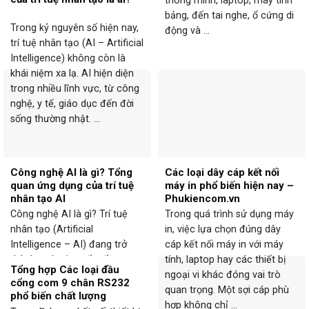
bảng, đến tai nghe, ổ cứng di
Trong kỷ nguyên số hiện nay,
động và ...
trí tuệ nhân tạo (AI – Artificial
Intelligence) không còn là
khái niệm xa lạ. AI hiện diện
trong nhiều lĩnh vực, từ công
nghệ, y tế, giáo dục đến đời
sống thường nhật. ...
Công nghệ AI là gì? Tổng
Các loại dây cáp kết nối
quan ứng dụng của trí tuệ
máy in phổ biến hiện nay –
nhân tạo AI
Phukiencom.vn
Công nghệ AI là gì? Trí tuệ
Trong quá trình sử dụng máy
nhân tạo (Artificial
in, việc lựa chọn đúng dây
Intelligence – AI) đang trở
cáp kết nối máy in với máy
thành xu hướng tất yếu trong
tính, laptop hay các thiết bị
Tổng hợp Các loại đầu
thời đại số, ứng dụng rộng rãi
ngoại vi khác đóng vai trò
cổng com 9 chân RS232
từ y tế, giáo dục, tài chính
quan trọng. Một sợi cáp phù
phổ biến chất lượng
đến sản xuất và đời ...
hợp không chỉ ...