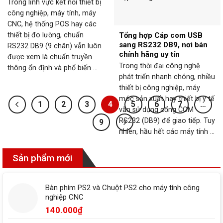
Trong lĩnh vực kết nối thiết bị
công nghiệp, máy tính, máy
CNC, hệ thống POS hay các
thiết bị đo lường, chuẩn
Tổng hợp Cáp com USB
sang RS232 DB9, nơi bán
RS232 DB9 (9 chân) vẫn luôn
chính hãng uy tín
được xem là chuẩn truyền
Trong thời đại công nghệ
thông ổn định và phổ biến ...
phát triển nhanh chóng, nhiều
thiết bị công nghiệp, máy
móc sản xuất hay thiết bị y tế
1
2
3
4
5
6
7
…
vẫn sử dụng cổng COM
RS232 (DB9) để giao tiếp. Tuy
9
nhiên, hầu hết các máy tính ...
Sản phẩm mới
Bàn phím PS2 và Chuột PS2 cho máy tính công
nghiệp CNC
140.000
₫