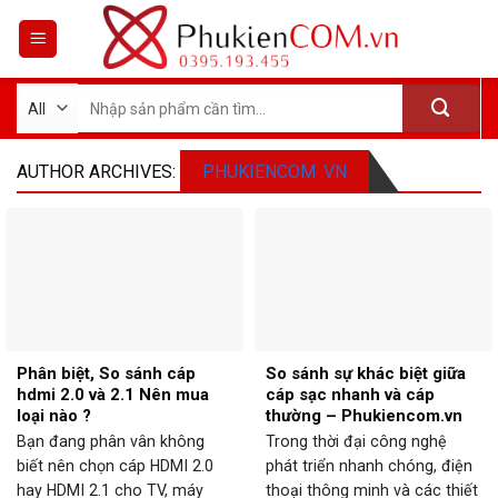
Skip
to
content
Tìm
kiếm:
AUTHOR ARCHIVES:
PHUKIENCOM .VN
Phân biệt, So sánh cáp
So sánh sự khác biệt giữa
hdmi 2.0 và 2.1 Nên mua
cáp sạc nhanh và cáp
loại nào ?
thường – Phukiencom.vn
Bạn đang phân vân không
Trong thời đại công nghệ
biết nên chọn cáp HDMI 2.0
phát triển nhanh chóng, điện
hay HDMI 2.1 cho TV, máy
thoại thông minh và các thiết