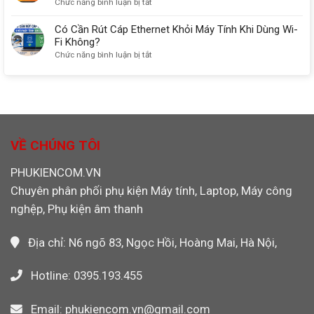
ở
Chức năng bình luận bị tắt
Cho
Sandisk
Thẻ
Máy
Chính
Nhớ
Có Cần Rút Cáp Ethernet Khỏi Máy Tính Khi Dùng Wi-
CNC,
Hãng
CF
Fi Không?
PLC,
Máy
4GB
ở
Chức năng bình luận bị tắt
Máy
Công
Transcend
Có
Ảnh
Nghiệp,
133X
Cần
Máy
Chính
Rút
Ảnh
Hãng
Cáp
Máy
Cho
Ethernet
Quay
Máy
Khỏi
Video
CNC,
Máy
VỀ CHÚNG TÔI
PLC
Tính
Công
Khi
PHUKIENCOM.VN
Nghiệp
Dùng
Chuyên phân phối phụ kiện Máy tính, Laptop, Máy công
Wi-
Fi
nghệp, Phụ kiện âm thanh
Không?
Địa chỉ: N6 ngõ 83, Ngọc Hồi, Hoàng Mai, Hà Nội,
Hotline: 0395.193.455
Email: phukiencom.vn@gmail.com