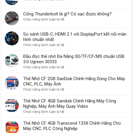
USB-
B
Cổng Thunderbolt là gì? Có sạc được không?
30
ở
Chức năng bình luận bị tắt
vẫn
Cổng
được
Thunderbolt
sử
So sánh USB-C, HDMI 2.1 với DisplayPort kết nối màn
là
dụng
hình chuẩn nhất
gì?
một
ở
Chức năng bình luận bị tắt
Có
lý
So
sạc
do
sánh
Đầu đọc thẻ nhớ Đa Năng SD/TF/CF/MS chuẩn USB
được
quan
USB-
3.0 Ugreen 30333
không?
trọng
C,
ở
Chức năng bình luận bị tắt
HDMI
Đầu
2.1
đọc
Thẻ Nhớ CF 2GB SanDisk Chính Hãng Dùng Cho Máy
với
thẻ
CNC, PLC, Máy Ảnh
DisplayPort
nhớ
ở
Chức năng bình luận bị tắt
kết
Đa
Thẻ
nối
Năng
Nhớ
Thẻ Nhớ CF 4GB Sandisk Chính Hãng Máy Công
màn
SD/TF/CF/MS
CF
Nghiệp, Máy Ảnh Máy Quay Video
hình
chuẩn
2GB
ở
Chức năng bình luận bị tắt
chuẩn
USB
SanDisk
Thẻ
nhất
3.0
Chính
Nhớ
Thẻ Nhớ CF 4GB Transcend 133X Chính Hãng Cho
Ugreen
Hãng
CF
Máy CNC, PLC Công Nghiệp
30333
Dùng
4GB