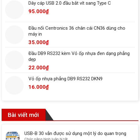
Dây cáp USB 2.0 đầu bắt vít sang Type C
95.000
₫
Đầu nối Centronics 36 chân cái CN36 dùng cho
máy in
35.000
₫
Đầu DB9 RS232 kèm Vỏ ốp nhựa đen dạng phẳng
dẹp
22.000
₫
Vỏ ốp nhựa phẳng DB9 RS232 DKN9
16.000
₫
Bài viết mới
USB-B 30 vẫn được sử dụng một lý do quan trọng
ở
Chức năng bình luận bị tắt