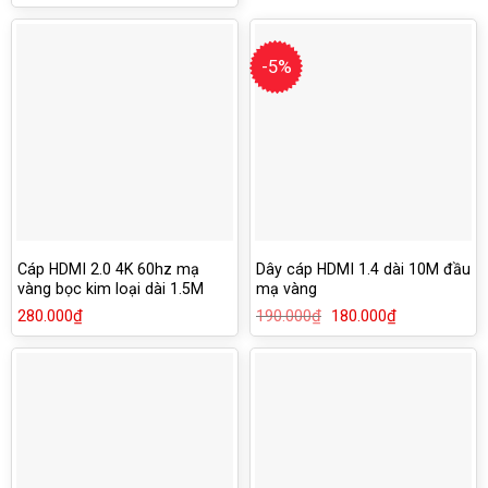
gốc
hiện
là:
tại
80.000₫.
là:
70.000₫.
-5%
Cáp HDMI 2.0 4K 60hz mạ
Dây cáp HDMI 1.4 dài 10M đầu
vàng bọc kim loại dài 1.5M
mạ vàng
Ugreen 50107
280.000
₫
190.000
₫
Giá
180.000
₫
Giá
gốc
hiện
là:
tại
190.000₫.
là:
180.000₫.