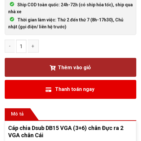
Ship COD toàn quốc: 24h-72h (có ship hỏa tốc), ship qua
nhà xe
Thời gian làm việc: Thứ 2 đến thứ 7 (8h-17h30), Chủ
nhật (gọi điện/ liên hệ trước)
Cáp chia Dsub DB15 VGA chân Đực ra 2 VGA chân Cái số lư
Thêm vào giỏ
Thanh toán ngay
Mô tả
Cáp chia Dsub DB15 VGA (3+6) chân Đực ra 2
VGA chân Cái