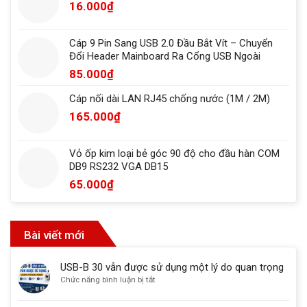
16.000
₫
Cáp 9 Pin Sang USB 2.0 Đầu Bắt Vít – Chuyển
Đổi Header Mainboard Ra Cổng USB Ngoài
85.000
₫
Cáp nối dài LAN RJ45 chống nước (1M / 2M)
165.000
₫
Vỏ ốp kim loại bẻ góc 90 độ cho đầu hàn COM
DB9 RS232 VGA DB15
65.000
₫
Bài viết mới
USB-B 30 vẫn được sử dụng một lý do quan trọng
ở
Chức năng bình luận bị tắt
USB-
B