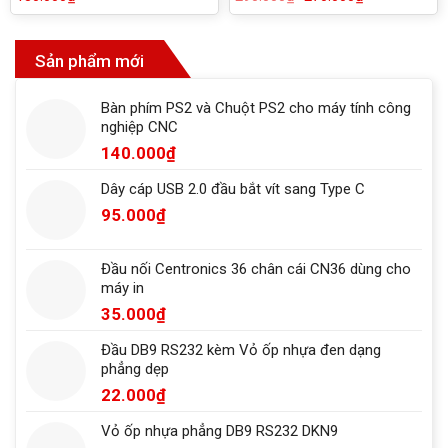
gốc
hiện
là:
tại
290.000₫.
là:
270.000₫.
Sản phẩm mới
Bàn phím PS2 và Chuột PS2 cho máy tính công
nghiệp CNC
140.000
₫
Dây cáp USB 2.0 đầu bắt vít sang Type C
95.000
₫
Đầu nối Centronics 36 chân cái CN36 dùng cho
máy in
35.000
₫
Đầu DB9 RS232 kèm Vỏ ốp nhựa đen dạng
phẳng dẹp
22.000
₫
Vỏ ốp nhựa phẳng DB9 RS232 DKN9