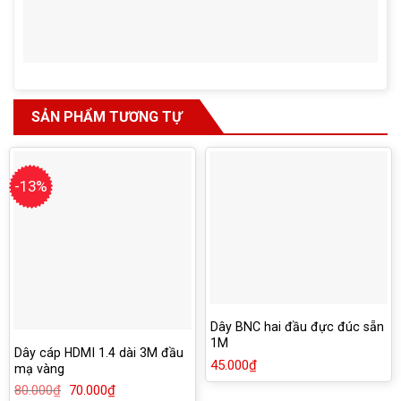
SẢN PHẨM TƯƠNG TỰ
-13%
Dây BNC hai đầu đực đúc sẵn
1M
Dây cáp HDMI 1.4 dài 3M đầu
45.000
₫
mạ vàng
80.000
₫
Giá
70.000
₫
Giá