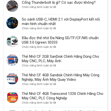
Cổng Thunderbolt là gì? Có sạc được không?
30
ở
Chức năng bình luận bị tắt
vẫn
Cổng
được
Thunderbolt
sử
So sánh USB-C, HDMI 2.1 với DisplayPort kết nối
là
dụng
màn hình chuẩn nhất
gì?
một
ở
Chức năng bình luận bị tắt
Có
lý
So
sạc
do
sánh
Đầu đọc thẻ nhớ Đa Năng SD/TF/CF/MS chuẩn
được
quan
USB-
USB 3.0 Ugreen 30333
không?
trọng
C,
ở
Chức năng bình luận bị tắt
HDMI
Đầu
2.1
đọc
Thẻ Nhớ CF 2GB SanDisk Chính Hãng Dùng Cho
với
thẻ
Máy CNC, PLC, Máy Ảnh
DisplayPort
nhớ
ở
Chức năng bình luận bị tắt
kết
Đa
Thẻ
nối
Năng
Nhớ
Thẻ Nhớ CF 4GB Sandisk Chính Hãng Máy Công
màn
SD/TF/CF/MS
CF
Nghiệp, Máy Ảnh Máy Quay Video
hình
chuẩn
2GB
ở
Chức năng bình luận bị tắt
chuẩn
USB
SanDisk
Thẻ
nhất
3.0
Chính
Nhớ
Thẻ Nhớ CF 4GB Transcend 133X Chính Hãng Cho
Ugreen
Hãng
CF
Máy CNC, PLC Công Nghiệp
30333
Dùng
4GB
ở
Chức năng bình luận bị tắt
Cho
Sandisk
Thẻ
Máy
Chính