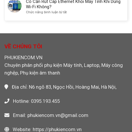
Nhớ
Có Cần Rút Cáp Ethernet Khỏi Máy Tính Khi Dùng
CNC,
Hãng
CF
Wi-Fi Không?
PLC,
Máy
4GB
ở
Chức năng bình luận bị tắt
Máy
Công
Transcend
Có
Ảnh
Nghiệp,
133X
Cần
Máy
Chính
Rút
Ảnh
Hãng
Cáp
Máy
Cho
Ethernet
Quay
Máy
Khỏi
VỀ CHÚNG TÔI
Video
CNC,
Máy
PLC
Tính
PHUKIENCOM.VN
Công
Khi
Nghiệp
Chuyên phân phối phụ kiện Máy tính, Laptop, Máy công
Dùng
Wi-
nghệp, Phụ kiện âm thanh
Fi
Không?
Địa chỉ: N6 ngõ 83, Ngọc Hồi, Hoàng Mai, Hà Nội,
Hotline: 0395.193.455
Email: phukiencom.vn@gmail.com
Website: https://phukiencom.vn