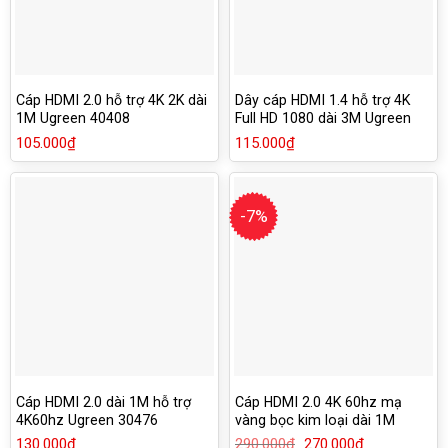
Cáp HDMI 2.0 hỗ trợ 4K 2K dài
Dây cáp HDMI 1.4 hỗ trợ 4K
1M Ugreen 40408
Full HD 1080 dài 3M Ugreen
10108
105.000
₫
115.000
₫
-7%
Cáp HDMI 2.0 dài 1M hỗ trợ
Cáp HDMI 2.0 4K 60hz mạ
4K60hz Ugreen 30476
vàng bọc kim loại dài 1M
Ugreen 50106
130.000
₫
290.000
₫
Giá
270.000
₫
Giá