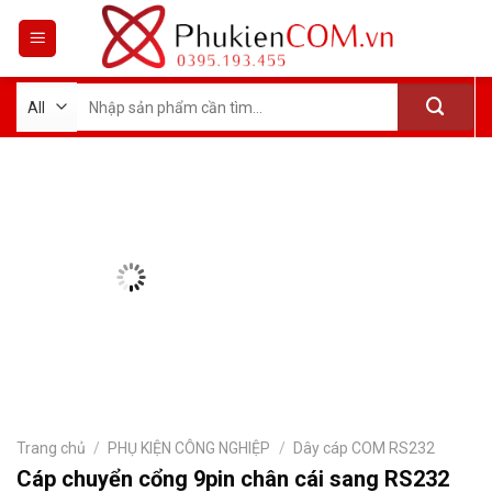
Skip
to
content
Tìm
kiếm:
Trang chủ
/
PHỤ KIỆN CÔNG NGHIỆP
/
Dây cáp COM RS232
Cáp chuyển cổng 9pin chân cái sang RS232