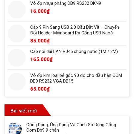
Vỏ ốp nhựa phẳng DB9 RS232 DKN9
16.000
₫
Cáp 9 Pin Sang USB 2.0 Đầu Bắt Vít – Chuyển
Đổi Header Mainboard Ra Cổng USB Ngoài
85.000
₫
Cáp nối dài LAN RJ45 chống nước (1M / 2M)
165.000
₫
Vỏ ốp kim loại bẻ góc 90 độ cho đầu hàn COM
DB9 RS232 VGA DB15
65.000
₫
Bài viết mới
Công Dụng, Ứng Dụng Và Cách Sử Dụng Cổng
Com Db9 9 chân