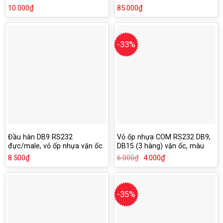
10.000
₫
85.000
₫
-33%
Đầu hàn DB9 RS232
Vỏ ốp nhựa COM RS232 DB9,
đực/male, vỏ ốp nhựa vặn ốc
DB15 (3 hàng) vặn ốc, màu
giá rẻ
xám
8.500
₫
6.000
₫
Giá
4.000
₫
Giá
gốc
hiện
là:
tại
6.000₫.
là:
4.000₫.
-35%