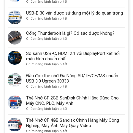
ở
Chức năng bình luận bị tắt
Công
Dụng,
USB-B 30 vẫn được sử dụng một lý do quan trọng
Ứng
ở
Chức năng bình luận bị tắt
Dụng
USB-
Và
B
Cổng Thunderbolt là gì? Có sạc được không?
Cách
30
ở
Chức năng bình luận bị tắt
Sử
vẫn
Cổng
Dụng
được
Thunderbolt
Cổng
sử
So sánh USB-C, HDMI 2.1 với DisplayPort kết nối
là
Com
dụng
màn hình chuẩn nhất
gì?
Db9
một
ở
Chức năng bình luận bị tắt
Có
9
lý
So
sạc
chân
do
sánh
Đầu đọc thẻ nhớ Đa Năng SD/TF/CF/MS chuẩn
được
quan
USB-
USB 3.0 Ugreen 30333
không?
trọng
C,
ở
Chức năng bình luận bị tắt
HDMI
Đầu
2.1
đọc
Thẻ Nhớ CF 2GB SanDisk Chính Hãng Dùng Cho
với
thẻ
Máy CNC, PLC, Máy Ảnh
DisplayPort
nhớ
ở
Chức năng bình luận bị tắt
kết
Đa
Thẻ
nối
Năng
Nhớ
Thẻ Nhớ CF 4GB Sandisk Chính Hãng Máy Công
màn
SD/TF/CF/MS
CF
Nghiệp, Máy Ảnh Máy Quay Video
hình
chuẩn
2GB
ở
Chức năng bình luận bị tắt