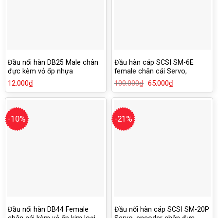
Đầu nối hàn DB25 Male chân
Đầu hàn cáp SCSI SM-6E
đực kèm vỏ ốp nhựa
female chân cái Servo,
encoder
12.000
₫
100.000
₫
Giá
65.000
₫
Giá
gốc
hiện
là:
tại
100.000₫.
là:
65.000₫.
-10%
-21%
Đầu nối hàn DB44 Female
Đầu nối hàn cáp SCSI SM-20P
chân cái kèm vỏ ốp kim loại
Servo, encoder chân đực,