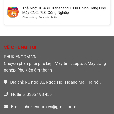
chuẩn
USB
SanDisk
Thẻ
nhất
3.0
Chính
Nhớ
Thẻ Nhớ CF 4GB Transcend 133X Chính Hãng Cho
Ugreen
Hãng
CF
Máy CNC, PLC Công Nghiệp
30333
Dùng
4GB
ở
Chức năng bình luận bị tắt
Cho
Sandisk
Thẻ
Máy
Chính
Nhớ
CNC,
Hãng
CF
PLC,
Máy
4GB
Máy
Công
Transcend
Ảnh
Nghiệp,
133X
VỀ CHÚNG TÔI
Máy
Chính
Ảnh
Hãng
PHUKIENCOM.VN
Máy
Cho
Quay
Chuyên phân phối phụ kiện Máy tính, Laptop, Máy công
Máy
Video
CNC,
nghệp, Phụ kiện âm thanh
PLC
Công
Nghiệp
Địa chỉ: N6 ngõ 83, Ngọc Hồi, Hoàng Mai, Hà Nội,
Hotline: 0395.193.455
Email: phukiencom.vn@gmail.com