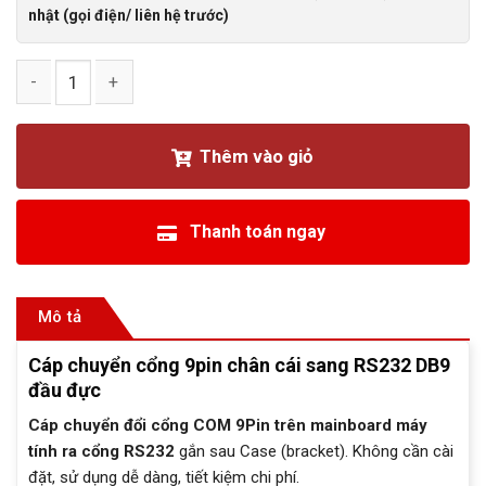
nhật (gọi điện/ liên hệ trước)
Cáp chuyển cổng 9pin chân cái sang RS232 DB9 đầu đực số
Thêm vào giỏ
Thanh toán ngay
Mô tả
Cáp chuyển cổng 9pin chân cái sang RS232 DB9
đầu đực
Cáp chuyển đổi cổng COM 9Pin trên mainboard máy
tính ra cổng RS232
gắn sau Case (bracket). Không cần cài
đặt, sử dụng dễ dàng, tiết kiệm chi phí.