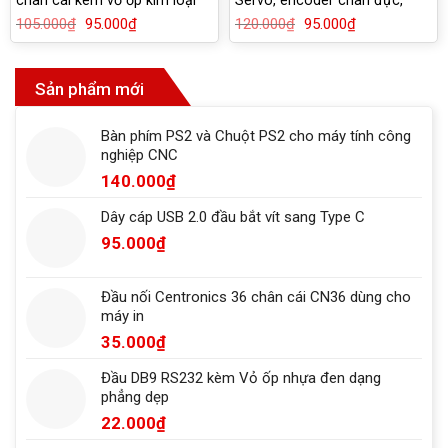
kèm vỏ ốp
105.000
₫
Giá
95.000
₫
Giá
120.000
₫
Giá
95.000
₫
Giá
gốc
hiện
gốc
hiện
là:
tại
là:
tại
105.000₫.
là:
120.000₫.
là:
95.000₫.
95.000₫.
Sản phẩm mới
Bàn phím PS2 và Chuột PS2 cho máy tính công
nghiệp CNC
140.000
₫
Dây cáp USB 2.0 đầu bắt vít sang Type C
95.000
₫
Đầu nối Centronics 36 chân cái CN36 dùng cho
máy in
35.000
₫
Đầu DB9 RS232 kèm Vỏ ốp nhựa đen dạng
phẳng dẹp
22.000
₫