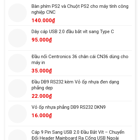
Bàn phím PS2 và Chuột PS2 cho máy tính công
nghiệp CNC
140.000
₫
Dây cáp USB 2.0 đầu bắt vít sang Type C
95.000
₫
Đầu nối Centronics 36 chân cái CN36 dùng cho
máy in
35.000
₫
Đầu DB9 RS232 kèm Vỏ ốp nhựa đen dạng
phẳng dẹp
22.000
₫
Vỏ ốp nhựa phẳng DB9 RS232 DKN9
16.000
₫
Cáp 9 Pin Sang USB 2.0 Đầu Bắt Vít – Chuyển
Đổi Header Mainboard Ra Cổng USB Ngoài