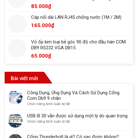
85.000
₫
Cáp nối dài LAN RJ45 chống nước (1M / 2M)
165.000
₫
Vỏ ốp kim loại bẻ góc 90 độ cho đầu hàn COM
DB9 RS232 VGA DB15
65.000
₫
Bài viết mới
Công Dụng, Ứng Dụng Và Cách Sử Dụng Cổng
Com Db9 9 chân
ở
Chức năng bình luận bị tắt
Công
Dụng,
USB-B 30 vẫn được sử dụng một lý do quan trọng
Ứng
ở
Chức năng bình luận bị tắt
Dụng
USB-
Và
B
Cổng Thunderbolt là gì? Có sạc được không?
Cách
30