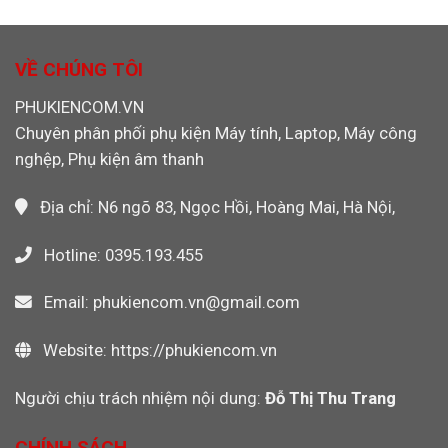
Hãng
CF
PLC,
Máy
4GB
Máy
Công
Transcend
Ảnh
Nghiệp,
133X
VỀ CHÚNG TÔI
Máy
Chính
Ảnh
Hãng
PHUKIENCOM.VN
Máy
Cho
Quay
Chuyên phân phối phụ kiện Máy tính, Laptop, Máy công
Máy
Video
CNC,
nghệp, Phụ kiện âm thanh
PLC
Công
Nghiệp
Địa chỉ: N6 ngõ 83, Ngọc Hồi, Hoàng Mai, Hà Nội,
Hotline: 0395.193.455
Email: phukiencom.vn@gmail.com
Website: https://phukiencom.vn
Người chịu trách nhiệm nội dung:
Đỗ Thị Thu Trang
CHÍNH SÁCH