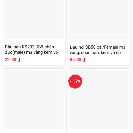
Đầu hàn RS232 DB9 chân
Đầu nối DB50 cái/Female mạ
đực(male) mạ vàng kèm vỏ
vàng, chân hàn, kèm vỏ ốp
ốp nhựa
nhựa cao cấp
22.000
₫
85.000
₫
-15%