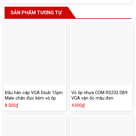
SẢN PHẨM TƯƠNG TỰ
Đầu hàn cáp VGA Dsub 15pin
Vỏ ốp nhựa COM RS232 DB9
Male chân đực kèm vỏ ốp
VGA vặn ốc màu đen
8.500
₫
4.000
₫