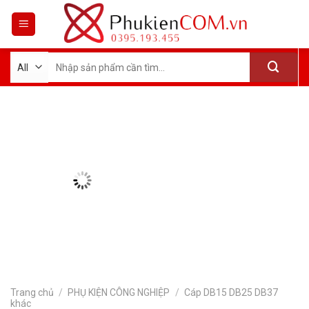
Skip
to
content
Tìm
kiếm:
Trang chủ
/
PHỤ KIỆN CÔNG NGHIỆP
/
Cáp DB15 DB25 DB37
khác