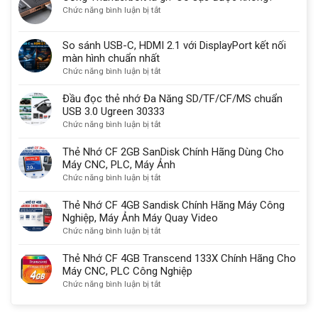
ở
Chức năng bình luận bị tắt
Sử
vẫn
Cổng
Dụng
được
Thunderbolt
Cổng
sử
So sánh USB-C, HDMI 2.1 với DisplayPort kết nối
là
Com
dụng
màn hình chuẩn nhất
gì?
Db9
một
ở
Chức năng bình luận bị tắt
Có
9
lý
So
sạc
chân
do
sánh
Đầu đọc thẻ nhớ Đa Năng SD/TF/CF/MS chuẩn
được
quan
USB-
USB 3.0 Ugreen 30333
không?
trọng
C,
ở
Chức năng bình luận bị tắt
HDMI
Đầu
2.1
đọc
Thẻ Nhớ CF 2GB SanDisk Chính Hãng Dùng Cho
với
thẻ
Máy CNC, PLC, Máy Ảnh
DisplayPort
nhớ
ở
Chức năng bình luận bị tắt
kết
Đa
Thẻ
nối
Năng
Nhớ
Thẻ Nhớ CF 4GB Sandisk Chính Hãng Máy Công
màn
SD/TF/CF/MS
CF
Nghiệp, Máy Ảnh Máy Quay Video
hình
chuẩn
2GB
ở
Chức năng bình luận bị tắt
chuẩn
USB
SanDisk
Thẻ
nhất
3.0
Chính
Nhớ
Thẻ Nhớ CF 4GB Transcend 133X Chính Hãng Cho
Ugreen
Hãng
CF
Máy CNC, PLC Công Nghiệp
30333
Dùng
4GB
ở
Chức năng bình luận bị tắt
Cho
Sandisk
Thẻ
Máy
Chính
Nhớ
CNC,