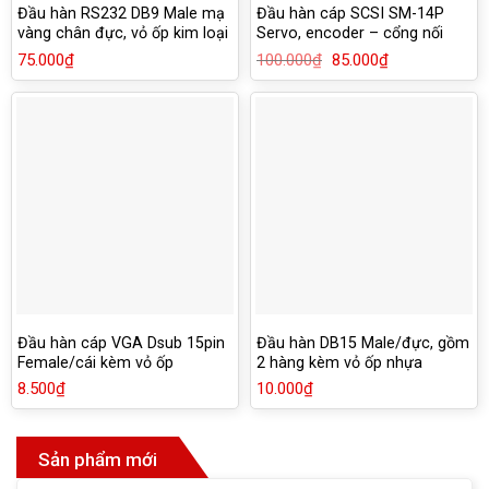
Đầu hàn RS232 DB9 Male mạ
Đầu hàn cáp SCSI SM-14P
vàng chân đực, vỏ ốp kim loại
Servo, encoder – cổng nối
chống han rỉ
motor đến Driver
75.000
₫
100.000
₫
Giá
85.000
₫
Giá
gốc
hiện
là:
tại
100.000₫.
là:
85.000₫.
Đầu hàn cáp VGA Dsub 15pin
Đầu hàn DB15 Male/đực, gồm
Female/cái kèm vỏ ốp
2 hàng kèm vỏ ốp nhựa
8.500
₫
10.000
₫
Sản phẩm mới