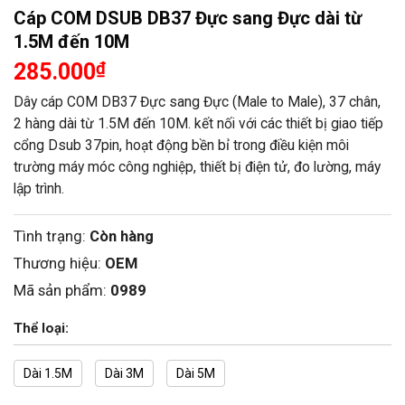
Cáp COM DSUB DB37 Đực sang Đực dài từ
1.5M đến 10M
285.000
₫
Dây cáp COM DB37 Đực sang Đực (Male to Male), 37 chân,
2 hàng dài từ 1.5M đến 10M. kết nối với các thiết bị giao tiếp
cổng Dsub 37pin, hoạt động bền bỉ trong điều kiện môi
trường máy móc công nghiệp, thiết bị điện tử, đo lường, máy
lập trình.
Tình trạng:
Còn hàng
Thương hiệu:
OEM
Mã sản phẩm:
0989
Thể loại:
Dài 1.5M
Dài 3M
Dài 5M