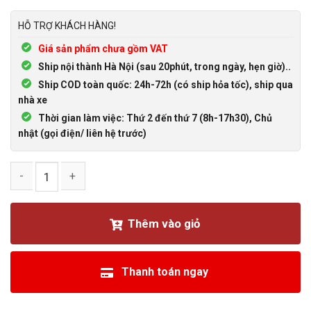
HỖ TRỢ KHÁCH HÀNG!
Giá sản phẩm chưa gồm VAT
Ship nội thành Hà Nội (sau 20phút, trong ngày, hẹn giờ)..
Ship COD toàn quốc: 24h-72h (có ship hỏa tốc), ship qua
nhà xe
Thời gian làm việc: Thứ 2 đến thứ 7 (8h-17h30), Chủ
nhật (gọi điện/ liên hệ trước)
Cáp COM DSUB DB37 Đực sang Đực dài từ 1.5M đến 10M số 
Thêm vào giỏ
Thanh toán ngay