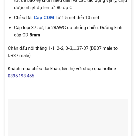
tốt để bảo vệ khỏi nhiễu điện và các tác động vật lý, chịu
được nhiệt độ lên tới 80 độ C
Chiều Dài
Cáp COM
: từ 1.5mét đến 10 mét.
Cáp loại 37 sợi, lõi 28AWG có chống nhiễu, Đường kính
cáp OD
8mm
Chân đấu nối thẳng 1-1, 2-2, 3-3,….37-37 (DB37 male to
DB37 male)
Khách mua chiều dài khác, liên hệ với shop qua hotline
0395.193.455