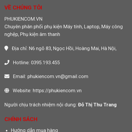
Quay
Máy
Khỏi
VỀ CHÚNG TÔI
Video
CNC,
Máy
PLC
Tính
PHUKIENCOM.VN
Công
Khi
Nghiệp
Chuyên phân phối phụ kiện Máy tính, Laptop, Máy công
Dùng
Wi-
nghệp, Phụ kiện âm thanh
Fi
Không?
Địa chỉ: N6 ngõ 83, Ngọc Hồi, Hoàng Mai, Hà Nội,
Hotline: 0395.193.455
Email: phukiencom.vn@gmail.com
Website: https://phukiencom.vn
Người chịu trách nhiệm nội dung:
Đỗ Thị Thu Trang
CHÍNH SÁCH
Hướng dẫn mua hàng