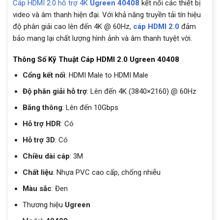
Cáp HDMI 2.0 hỗ trợ 4K
Ugreen
40408
kết nối các thiết bị
video và âm thanh hiện đại. Với khả năng truyền tải tín hiệu
độ phân giải cao lên đến 4K @ 60Hz,
cáp HDMI 2.0
đảm
bảo mang lại chất lượng hình ảnh và âm thanh tuyệt vời.
Thông Số Kỹ Thuật Cáp HDMI 2.0 Ugreen 40408
Cổng kết nối
: HDMI Male to HDMI Male
Độ phân giải hỗ trợ
: Lên đến 4K (3840×2160) @ 60Hz
Băng thông
: Lên đến 10Gbps
Hỗ trợ HDR
: Có
Hỗ trợ 3D
: Có
Chiều dài cáp
: 3M
Chất liệu
: Nhựa PVC cao cấp, chống nhiễu
Màu sắc
: Đen
Thương hiệu
Ugreen