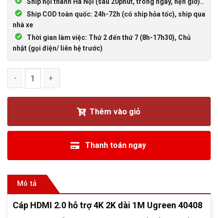
Ship nội thành Hà Nội (sau 20phút, trong ngày, hẹn giờ)..
Ship COD toàn quốc: 24h-72h (có ship hỏa tốc), ship qua
nhà xe
Thời gian làm việc: Thứ 2 đến thứ 7 (8h-17h30), Chủ
nhật (gọi điện/ liên hệ trước)
Cáp HDMI 2.0 hỗ trợ 4K 2K dài 1M Ugreen 40408 số lượng
Thêm vào giỏ
Thanh toán ngay
Mô tả
Cáp HDMI 2.0 hỗ trợ 4K 2K dài 1M Ugreen 40408