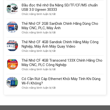
sạc
do
sánh
Đầu đọc thẻ nhớ Đa Năng SD/TF/CF/MS chuẩn
được
quan
USB-
USB 3.0 Ugreen 30333
không?
trọng
C,
ở
Chức năng bình luận bị tắt
HDMI
Đầu
2.1
đọc
Thẻ Nhớ CF 2GB SanDisk Chính Hãng Dùng Cho
với
thẻ
Máy CNC, PLC, Máy Ảnh
DisplayPort
nhớ
ở
Chức năng bình luận bị tắt
kết
Đa
Thẻ
nối
Năng
Nhớ
Thẻ Nhớ CF 4GB Sandisk Chính Hãng Máy Công
màn
SD/TF/CF/MS
CF
Nghiệp, Máy Ảnh Máy Quay Video
hình
chuẩn
2GB
ở
Chức năng bình luận bị tắt
chuẩn
USB
SanDisk
Thẻ
nhất
3.0
Chính
Nhớ
Thẻ Nhớ CF 4GB Transcend 133X Chính Hãng Cho
Ugreen
Hãng
CF
Máy CNC, PLC Công Nghiệp
30333
Dùng
4GB
ở
Chức năng bình luận bị tắt
Cho
Sandisk
Thẻ
Máy
Chính
Nhớ
Có Cần Rút Cáp Ethernet Khỏi Máy Tính Khi Dùng
CNC,
Hãng
CF
Wi-Fi Không?
PLC,
Máy
4GB
ở
Chức năng bình luận bị tắt
Máy
Công
Transcend
Có
Ảnh
Nghiệp,
133X
Cần
Máy
Chính
Rút
Ảnh
Hãng
Cáp
Máy
Cho
Ethernet