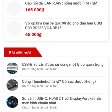
Cáp nối dài LAN RJ45 chống nước (1M / 2M)
165.000
₫
Vỏ ốp kim loại bẻ góc 90 độ cho đầu hàn COM
DB9 RS232 VGA DB15
65.000
₫
Bài viết mới
USB-B 30 vẫn được sử dụng một lý do quan trọng
ở
Chức năng bình luận bị tắt
USB-
B
Cổng Thunderbolt là gì? Có sạc được không?
30
ở
Chức năng bình luận bị tắt
vẫn
Cổng
được
Thunderbolt
sử
So sánh USB-C, HDMI 2.1 với DisplayPort kết nối
là
dụng
màn hình chuẩn nhất
gì?
một
ở
Chức năng bình luận bị tắt
Có
lý
So