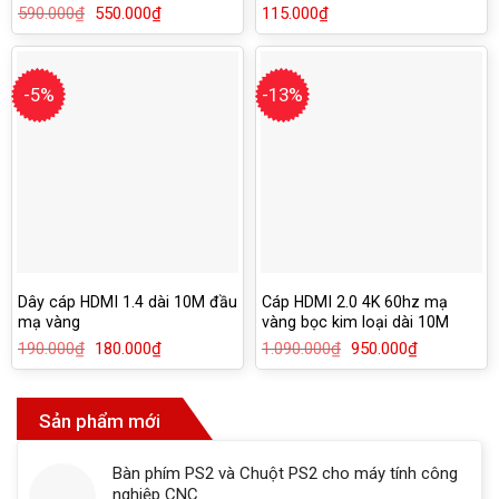
Ugreen 50109
10108
590.000
₫
Giá
550.000
₫
Giá
115.000
₫
gốc
hiện
là:
tại
590.000₫.
là:
550.000₫.
-5%
-13%
Dây cáp HDMI 1.4 dài 10M đầu
Cáp HDMI 2.0 4K 60hz mạ
mạ vàng
vàng bọc kim loại dài 10M
Ugreen 50112
190.000
₫
Giá
180.000
₫
Giá
1.090.000
₫
Giá
950.000
₫
Giá
gốc
hiện
gốc
hiện
là:
tại
là:
tại
190.000₫.
là:
1.090.000₫.
là:
180.000₫.
950.000₫.
Sản phẩm mới
Bàn phím PS2 và Chuột PS2 cho máy tính công
nghiệp CNC