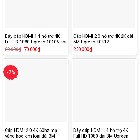
Dây cáp HDMI 1.4 hỗ trợ 4K
Cáp HDMI 2.0 hỗ trợ 4K 2K dài
Full HD 1080 Ugreen 10106 dài
5M Ugreen 40412
1M
80.000
₫
Giá
70.000
₫
Giá
250.000
₫
gốc
hiện
là:
tại
80.000₫.
là:
70.000₫.
-7%
Cáp HDMI 2.0 4K 60hz mạ
Dây cáp HDMI 1.4 hỗ trợ 4K
vàng bọc kim loại dài 3M
Full HD 1080 dài 3M Ugreen