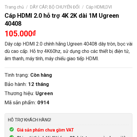
Trang chủ
/
DÂY CÁP, BỘ CHUYỂN ĐỔI
/
Cáp HDMI,DVI
Cáp HDMI 2.0 hỗ trợ 4K 2K dài 1M Ugreen
40408
105.000
₫
Dây cáp HDMI 2.0 chính hãng Ugreen 40408 dây tròn, bọc vài
dù cao cấp. Hỗ trợ 4K60hz, sử dụng cho các thiết bị điện tử,
âm thanh, máy tính, máy chiếu giao tiếp HDMI.
Tình trạng:
Còn hàng
Bảo hành:
12 tháng
Thương hiệu:
Ugreen
Mã sản phẩm:
0914
HỖ TRỢ KHÁCH HÀNG!
Giá sản phẩm chưa gồm VAT