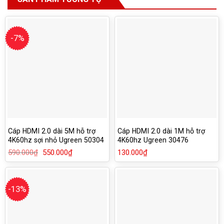
-7%
Cáp HDMI 2.0 dài 5M hỗ trợ
Cáp HDMI 2.0 dài 1M hỗ trợ
4K60hz sợi nhỏ Ugreen 50304
4K60hz Ugreen 30476
590.000
₫
Giá
550.000
₫
Giá
130.000
₫
gốc
hiện
là:
tại
590.000₫.
là:
550.000₫.
-13%