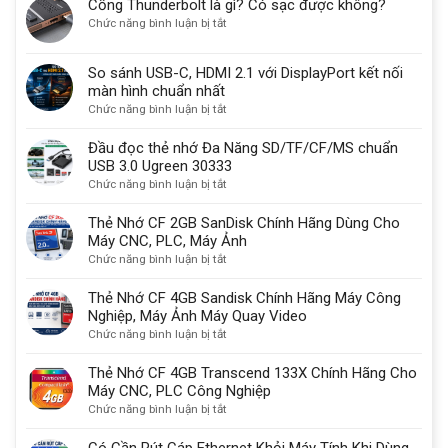
Cổng Thunderbolt là gì? Có sạc được không?
30
ở
Chức năng bình luận bị tắt
vẫn
Cổng
được
Thunderbolt
sử
So sánh USB-C, HDMI 2.1 với DisplayPort kết nối
là
dụng
màn hình chuẩn nhất
gì?
một
ở
Chức năng bình luận bị tắt
Có
lý
So
sạc
do
sánh
Đầu đọc thẻ nhớ Đa Năng SD/TF/CF/MS chuẩn
được
quan
USB-
USB 3.0 Ugreen 30333
không?
trọng
C,
ở
Chức năng bình luận bị tắt
HDMI
Đầu
2.1
đọc
Thẻ Nhớ CF 2GB SanDisk Chính Hãng Dùng Cho
với
thẻ
Máy CNC, PLC, Máy Ảnh
DisplayPort
nhớ
ở
Chức năng bình luận bị tắt
kết
Đa
Thẻ
nối
Năng
Nhớ
Thẻ Nhớ CF 4GB Sandisk Chính Hãng Máy Công
màn
SD/TF/CF/MS
CF
Nghiệp, Máy Ảnh Máy Quay Video
hình
chuẩn
2GB
ở
Chức năng bình luận bị tắt
chuẩn
USB
SanDisk
Thẻ
nhất
3.0
Chính
Nhớ
Thẻ Nhớ CF 4GB Transcend 133X Chính Hãng Cho
Ugreen
Hãng
CF
Máy CNC, PLC Công Nghiệp
30333
Dùng
4GB
ở
Chức năng bình luận bị tắt
Cho
Sandisk
Thẻ
Máy
Chính
Nhớ
Có Cần Rút Cáp Ethernet Khỏi Máy Tính Khi Dùng