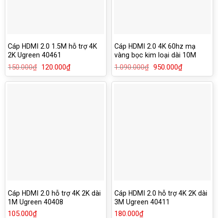
Cáp HDMI 2.0 1.5M hỗ trợ 4K
Cáp HDMI 2.0 4K 60hz mạ
2K Ugreen 40461
vàng bọc kim loại dài 10M
Ugreen 50112
150.000
₫
Giá
120.000
₫
Giá
1.090.000
₫
Giá
950.000
₫
Giá
gốc
hiện
gốc
hiện
là:
tại
là:
tại
150.000₫.
là:
1.090.000₫.
là:
120.000₫.
950.000₫.
Cáp HDMI 2.0 hỗ trợ 4K 2K dài
Cáp HDMI 2.0 hỗ trợ 4K 2K dài
1M Ugreen 40408
3M Ugreen 40411
105.000
₫
180.000
₫