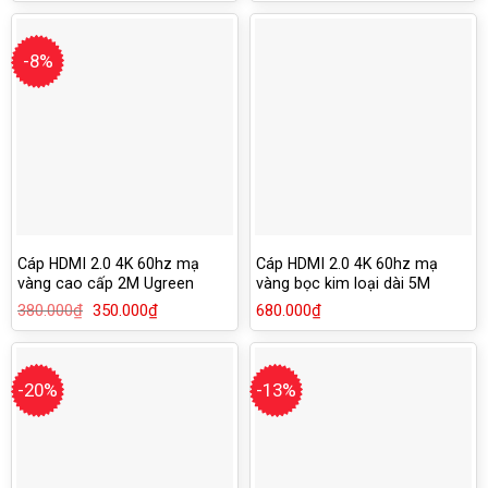
-8%
Cáp HDMI 2.0 4K 60hz mạ
Cáp HDMI 2.0 4K 60hz mạ
vàng cao cấp 2M Ugreen
vàng bọc kim loại dài 5M
50108
Ugreen 50110
380.000
₫
Giá
350.000
₫
Giá
680.000
₫
gốc
hiện
là:
tại
380.000₫.
là:
350.000₫.
-20%
-13%