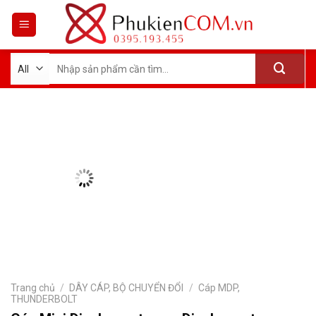
Skip
to
content
Tìm
kiếm:
Trang chủ
/
DÂY CÁP, BỘ CHUYỂN ĐỔI
/
Cáp MDP,
THUNDERBOLT