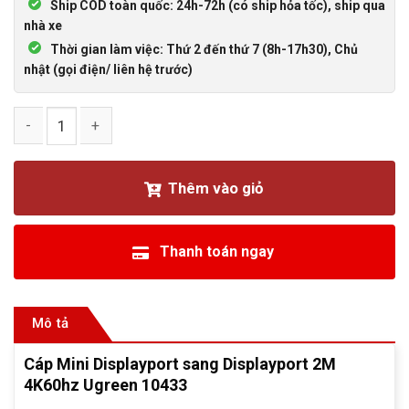
Ship COD toàn quốc: 24h-72h (có ship hỏa tốc), ship qua
nhà xe
Thời gian làm việc: Thứ 2 đến thứ 7 (8h-17h30), Chủ
nhật (gọi điện/ liên hệ trước)
Cáp Mini Displayport sang Displayport 4K60hz dài 2M Ugree
Thêm vào giỏ
Thanh toán ngay
Mô tả
Cáp Mini Displayport sang Displayport 2M
4K60hz Ugreen 10433