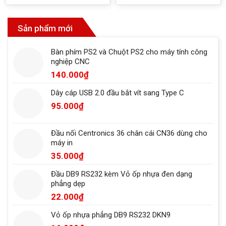
Sản phẩm mới
Bàn phím PS2 và Chuột PS2 cho máy tính công
nghiệp CNC
140.000
₫
Dây cáp USB 2.0 đầu bắt vít sang Type C
95.000
₫
Đầu nối Centronics 36 chân cái CN36 dùng cho
máy in
35.000
₫
Đầu DB9 RS232 kèm Vỏ ốp nhựa đen dạng
phẳng dẹp
22.000
₫
Vỏ ốp nhựa phẳng DB9 RS232 DKN9