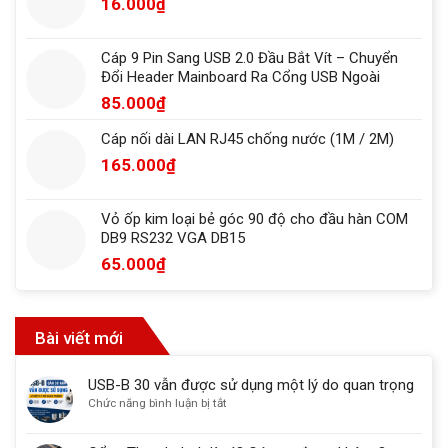
16.000
₫
Cáp 9 Pin Sang USB 2.0 Đầu Bắt Vít – Chuyển
Đổi Header Mainboard Ra Cổng USB Ngoài
85.000
₫
Cáp nối dài LAN RJ45 chống nước (1M / 2M)
165.000
₫
Vỏ ốp kim loại bẻ góc 90 độ cho đầu hàn COM
DB9 RS232 VGA DB15
65.000
₫
Bài viết mới
USB-B 30 vẫn được sử dụng một lý do quan trọng
ở
Chức năng bình luận bị tắt
USB-
B