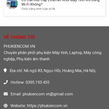
CNC,
Hãng
CF
Wi-Fi Không?
PLC,
Máy
4GB
ở
Chức năng bình luận bị tắt
Máy
Công
Transcend
Có
Ảnh
Nghiệp,
133X
Cần
Máy
Chính
Rút
Ảnh
Hãng
Cáp
Máy
Cho
Ethernet
Quay
Máy
Khỏi
VỀ CHÚNG TÔI
Video
CNC,
Máy
PLC
Tính
PHUKIENCOM.VN
Công
Khi
Nghiệp
Chuyên phân phối phụ kiện Máy tính, Laptop, Máy công
Dùng
Wi-
nghệp, Phụ kiện âm thanh
Fi
Không?
Địa chỉ: N6 ngõ 83, Ngọc Hồi, Hoàng Mai, Hà Nội,
Hotline: 0395.193.455
Email: phukiencom.vn@gmail.com
Website: https://phukiencom.vn