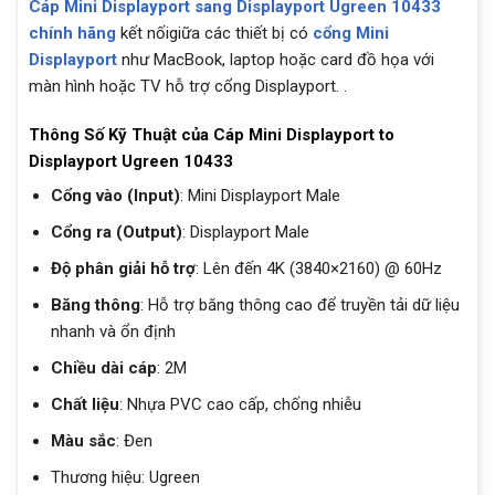
Cáp Mini Displayport sang Displayport Ugreen 10433
chính hãng
kết nốigiữa các thiết bị có
cổng Mini
Displayport
như MacBook, laptop hoặc card đồ họa với
màn hình hoặc TV hỗ trợ cổng Displayport. .
Thông Số Kỹ Thuật của Cáp Mini Displayport to
Displayport Ugreen 10433
Cổng vào (Input)
: Mini Displayport Male
Cổng ra (Output)
: Displayport Male
Độ phân giải hỗ trợ
: Lên đến 4K (3840×2160) @ 60Hz
Băng thông
: Hỗ trợ băng thông cao để truyền tải dữ liệu
nhanh và ổn định
Chiều dài cáp
: 2M
Chất liệu
: Nhựa PVC cao cấp, chống nhiễu
Màu sắc
: Đen
Thương hiệu: Ugreen