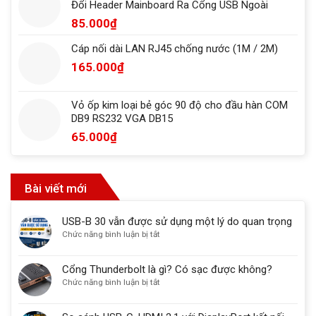
Đổi Header Mainboard Ra Cổng USB Ngoài
85.000
₫
Cáp nối dài LAN RJ45 chống nước (1M / 2M)
165.000
₫
Vỏ ốp kim loại bẻ góc 90 độ cho đầu hàn COM
DB9 RS232 VGA DB15
65.000
₫
Bài viết mới
USB-B 30 vẫn được sử dụng một lý do quan trọng
ở
Chức năng bình luận bị tắt
USB-
B
Cổng Thunderbolt là gì? Có sạc được không?
30
ở
Chức năng bình luận bị tắt
vẫn
Cổng
được
Thunderbolt
sử