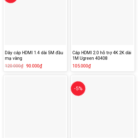
Dây cáp HDMI 1.4 dài 5M đầu
Cáp HDMI 2.0 hỗ trợ 4K 2K dài
mạ vàng
1M Ugreen 40408
120.000
₫
Giá
90.000
₫
Giá
105.000
₫
gốc
hiện
là:
tại
120.000₫.
là:
90.000₫.
-5%