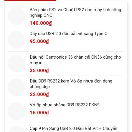
Bàn phím PS2 và Chuột PS2 cho máy tính công
nghiệp CNC
140.000
₫
Dây cáp USB 2.0 đầu bắt vít sang Type C
95.000
₫
Đầu nối Centronics 36 chân cái CN36 dùng cho
máy in
35.000
₫
Đầu DB9 RS232 kèm Vỏ ốp nhựa đen dạng
phẳng dẹp
22.000
₫
Vỏ ốp nhựa phẳng DB9 RS232 DKN9
16.000
₫
Cáp 9 Pin Sang USB 2.0 Đầu Bắt Vít – Chuyển