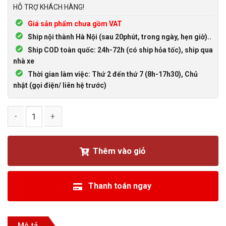
HỖ TRỢ KHÁCH HÀNG!
Giá sản phẩm chưa gồm VAT
Ship nội thành Hà Nội (sau 20phút, trong ngày, hẹn giờ)..
Ship COD toàn quốc: 24h-72h (có ship hỏa tốc), ship qua
nhà xe
Thời gian làm việc: Thứ 2 đến thứ 7 (8h-17h30), Chủ
nhật (gọi điện/ liên hệ trước)
Cáp Mini Displayport sang Displayport 4K60hz Ugreen 10434
Thêm vào giỏ
Thanh toán ngay
Mô tả