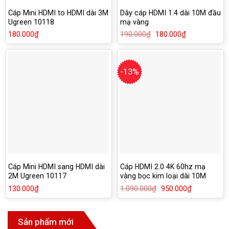
Cáp Mini HDMI to HDMI dài 3M
Dây cáp HDMI 1.4 dài 10M đầu
Ugreen 10118
mạ vàng
180.000
₫
190.000
₫
Giá
180.000
₫
Giá
gốc
hiện
là:
tại
190.000₫.
là:
180.000₫.
-13%
Cáp Mini HDMI sang HDMI dài
Cáp HDMI 2.0 4K 60hz mạ
2M Ugreen 10117
vàng bọc kim loại dài 10M
Ugreen 50112
130.000
₫
1.090.000
₫
Giá
950.000
₫
Giá
gốc
hiện
là:
tại
1.090.000₫.
là:
950.000₫.
Sản phẩm mới