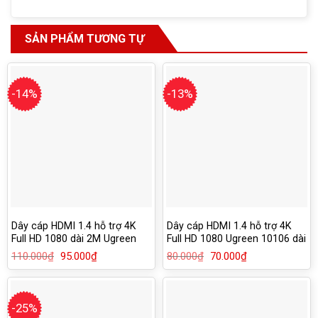
SẢN PHẨM TƯƠNG TỰ
-14%
-13%
Dây cáp HDMI 1.4 hỗ trợ 4K
Dây cáp HDMI 1.4 hỗ trợ 4K
Full HD 1080 dài 2M Ugreen
Full HD 1080 Ugreen 10106 dài
10107
1M
110.000
₫
Giá
95.000
₫
Giá
80.000
₫
Giá
70.000
₫
Giá
gốc
hiện
gốc
hiện
là:
tại
là:
tại
110.000₫.
là:
80.000₫.
là:
95.000₫.
70.000₫.
-25%