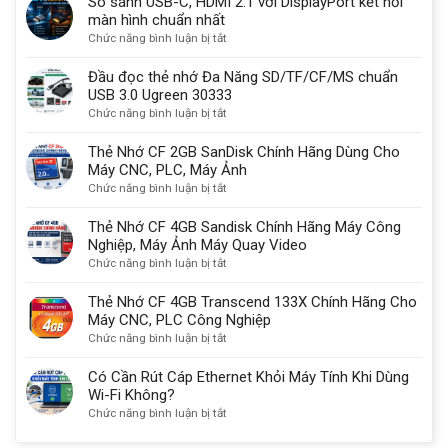
So sánh USB-C, HDMI 2.1 với DisplayPort kết nối
là
dụng
màn hình chuẩn nhất
gì?
một
ở
Chức năng bình luận bị tắt
Có
lý
So
sạc
do
sánh
Đầu đọc thẻ nhớ Đa Năng SD/TF/CF/MS chuẩn
được
quan
USB-
USB 3.0 Ugreen 30333
không?
trọng
C,
ở
Chức năng bình luận bị tắt
HDMI
Đầu
2.1
đọc
Thẻ Nhớ CF 2GB SanDisk Chính Hãng Dùng Cho
với
thẻ
Máy CNC, PLC, Máy Ảnh
DisplayPort
nhớ
ở
Chức năng bình luận bị tắt
kết
Đa
Thẻ
nối
Năng
Nhớ
Thẻ Nhớ CF 4GB Sandisk Chính Hãng Máy Công
màn
SD/TF/CF/MS
CF
Nghiệp, Máy Ảnh Máy Quay Video
hình
chuẩn
2GB
ở
Chức năng bình luận bị tắt
chuẩn
USB
SanDisk
Thẻ
nhất
3.0
Chính
Nhớ
Thẻ Nhớ CF 4GB Transcend 133X Chính Hãng Cho
Ugreen
Hãng
CF
Máy CNC, PLC Công Nghiệp
30333
Dùng
4GB
ở
Chức năng bình luận bị tắt
Cho
Sandisk
Thẻ
Máy
Chính
Nhớ
Có Cần Rút Cáp Ethernet Khỏi Máy Tính Khi Dùng
CNC,
Hãng
CF
Wi-Fi Không?
PLC,
Máy
4GB
ở
Chức năng bình luận bị tắt
Máy
Công
Transcend
Có
Ảnh
Nghiệp,
133X