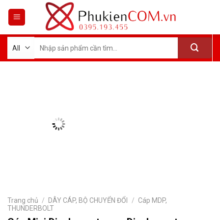
Skip
to
content
Tìm
kiếm:
Trang chủ
/
DÂY CÁP, BỘ CHUYỂN ĐỔI
/
Cáp MDP,
THUNDERBOLT