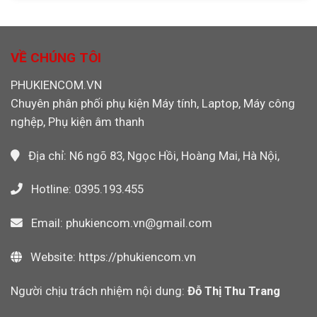
Cần
Máy
Chính
Rút
Ảnh
Hãng
Cáp
Máy
Cho
Ethernet
Quay
Máy
Khỏi
VỀ CHÚNG TÔI
Video
CNC,
Máy
PLC
Tính
PHUKIENCOM.VN
Công
Khi
Nghiệp
Chuyên phân phối phụ kiện Máy tính, Laptop, Máy công
Dùng
Wi-
nghệp, Phụ kiện âm thanh
Fi
Không?
Địa chỉ: N6 ngõ 83, Ngọc Hồi, Hoàng Mai, Hà Nội,
Hotline: 0395.193.455
Email: phukiencom.vn@gmail.com
Website: https://phukiencom.vn
Người chịu trách nhiệm nội dung:
Đỗ Thị Thu Trang