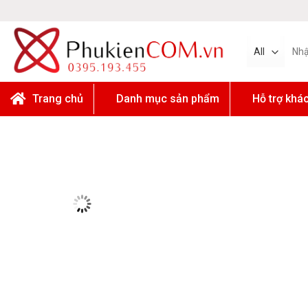
Skip
to
content
Tìm
kiếm:
Trang chủ
Danh mục sản phẩm
Hỗ trợ khá