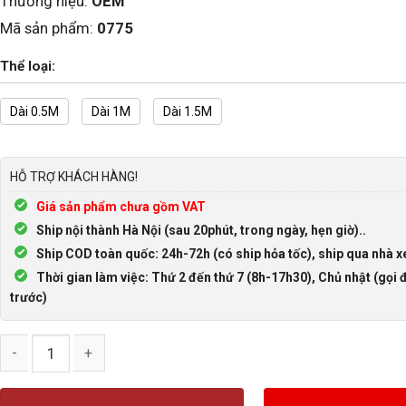
Thương hiệu:
OEM
Mã sản phẩm:
0775
Thể loại:
Dài 0.5M
Dài 1M
Dài 1.5M
HỖ TRỢ KHÁCH HÀNG!
Giá sản phẩm chưa gồm VAT
Ship nội thành Hà Nội (sau 20phút, trong ngày, hẹn giờ)..
Ship COD toàn quốc: 24h-72h (có ship hỏa tốc), ship qua nhà x
Thời gian làm việc: Thứ 2 đến thứ 7 (8h-17h30), Chủ nhật (gọi đ
trước)
Cáp nối dài máy in USB Type B Đực sang Cái bắt vít dài 0.5M, 1