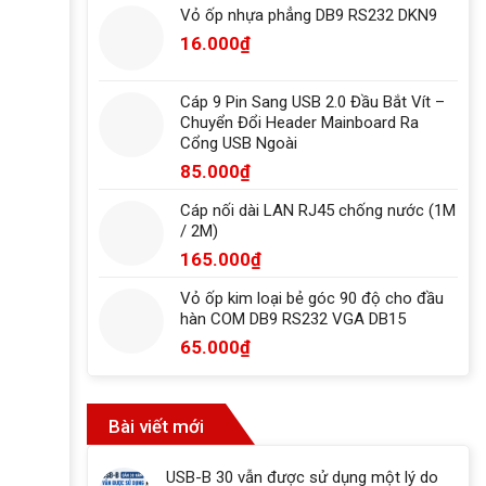
Vỏ ốp nhựa phẳng DB9 RS232 DKN9
16.000
₫
Cáp 9 Pin Sang USB 2.0 Đầu Bắt Vít –
Chuyển Đổi Header Mainboard Ra
Cổng USB Ngoài
85.000
₫
Cáp nối dài LAN RJ45 chống nước (1M
/ 2M)
165.000
₫
Vỏ ốp kim loại bẻ góc 90 độ cho đầu
hàn COM DB9 RS232 VGA DB15
65.000
₫
Bài viết mới
USB-B 30 vẫn được sử dụng một lý do