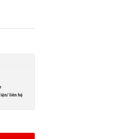
e
iện/ liên hệ
M, 1.5M số lượng