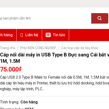
ch hàng
Liên hệ
Tin tức
Trang chủ
/
PHỤ KIỆN CÔNG NGHIỆP
/
Các loại cáp dữ liệu khác
Cáp nối dài máy in USB Type B Đực sang Cái bắt v
1M, 1.5M
75.000
₫
Cáp USB 2.0 Type B Male to Female nối dài 0.5M, 1M, 1.5M bắt ví
dài cáp tín hiệu máy in Printer, thiết bị lưu trữ hdd docking, hdd 
nghiệp, máy lập trình, PLC…
Tình trạng:
Còn hàng