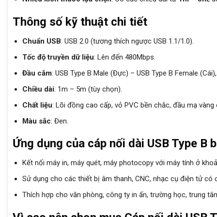
Thông số kỹ thuật chi tiết
Chuẩn USB
: USB 2.0 (tương thích ngược USB 1.1/1.0).
Tốc độ truyền dữ liệu
: Lên đến 480Mbps.
Đầu cắm
: USB Type B Male (Đực) – USB Type B Female (Cái), 
Chiều dài
: 1m – 5m (tùy chọn).
Chất liệu
: Lõi đồng cao cấp, vỏ PVC bền chắc, đầu mạ vàng
Màu sắc
: Đen.
Ứng dụng của cáp nối dài USB Type B b
Kết nối máy in, máy quét, máy photocopy với máy tính ở khoả
Sử dụng cho các thiết bị âm thanh, CNC, nhạc cụ điện tử có
Thích hợp cho văn phòng, công ty in ấn, trường học, trung tâ