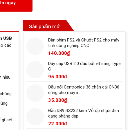
án ngay
Sản phẩm mới
in USB
Bàn phím PS2 và Chuột PS2 cho máy
ho các
tính công nghiệp CNC
140.000
₫
Dây cáp USB 2.0 đầu bắt vít sang Type
C
95.000
₫
n hiệu
Đầu nối Centronics 36 chân cái CN36
dùng cho máy in
 chóng.
35.000
₫
ùng
Đầu DB9 RS232 kèm Vỏ ốp nhựa đen
dạng phẳng dẹp
gỉ sét.
22.000
₫