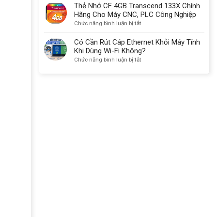
Ugreen
Hãng
Nhớ
Thẻ Nhớ CF 4GB Transcend 133X Chính
30333
Dùng
CF
Hãng Cho Máy CNC, PLC Công Nghiệp
Cho
4GB
ở
Chức năng bình luận bị tắt
Máy
Sandisk
Thẻ
CNC,
Chính
Nhớ
Có Cần Rút Cáp Ethernet Khỏi Máy Tính
PLC,
Hãng
CF
Khi Dùng Wi-Fi Không?
Máy
Máy
4GB
ở
Chức năng bình luận bị tắt
Ảnh
Công
Transcend
Có
Nghiệp,
133X
Cần
Máy
Chính
Rút
Ảnh
Hãng
Cáp
Máy
Cho
Ethernet
Quay
Máy
Khỏi
Video
CNC,
Máy
PLC
Tính
Công
Khi
Nghiệp
Dùng
Wi-
Fi
Không?