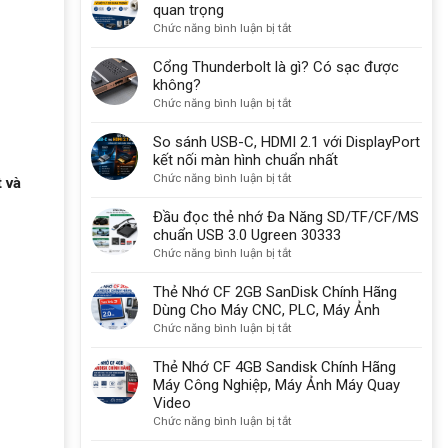
quan trọng
ở
Chức năng bình luận bị tắt
USB-
B
Cổng Thunderbolt là gì? Có sạc được
30
không?
vẫn
ở
Chức năng bình luận bị tắt
được
Cổng
sử
Thunderbolt
So sánh USB-C, HDMI 2.1 với DisplayPort
dụng
là
kết nối màn hình chuẩn nhất
một
gì?
ở
Chức năng bình luận bị tắt
t và
lý
Có
So
do
sạc
sánh
Đầu đọc thẻ nhớ Đa Năng SD/TF/CF/MS
quan
được
USB-
chuẩn USB 3.0 Ugreen 30333
trọng
không?
C,
ở
Chức năng bình luận bị tắt
HDMI
Đầu
2.1
đọc
Thẻ Nhớ CF 2GB SanDisk Chính Hãng
với
thẻ
Dùng Cho Máy CNC, PLC, Máy Ảnh
DisplayPort
nhớ
ở
Chức năng bình luận bị tắt
kết
Đa
Thẻ
nối
Năng
Nhớ
Thẻ Nhớ CF 4GB Sandisk Chính Hãng
màn
SD/TF/CF/MS
CF
Máy Công Nghiệp, Máy Ảnh Máy Quay
hình
chuẩn
2GB
Video
chuẩn
USB
SanDisk
ở
Chức năng bình luận bị tắt
nhất
3.0
Chính
Thẻ