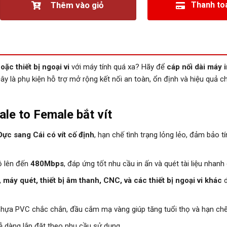
Thêm vào giỏ
Thanh to
ặc thiết bị ngoại vi
với máy tính quá xa? Hãy để
cáp nối dài máy 
ây là phụ kiện hỗ trợ mở rộng kết nối an toàn, ổn định và hiệu quả c
le to Female bắt vít
ực sang Cái có vít cố định
, hạn chế tình trạng lỏng lẻo, đảm bảo tí
ộ lên đến
480Mbps
, đáp ứng tốt nhu cầu in ấn và quét tài liệu nhanh
máy quét, thiết bị âm thanh, CNC, và các thiết bị ngoại vi khác
d
nhựa PVC chắc chắn, đầu cắm mạ vàng giúp tăng tuổi thọ và hạn chế 
dễ dàng lắp đặt theo nhu cầu sử dụng.