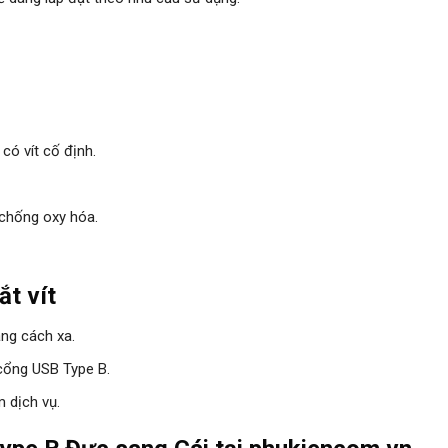
có vít cố định.
 chống oxy hóa.
ắt vít
ng cách xa.
 cổng USB Type B.
m dịch vụ.