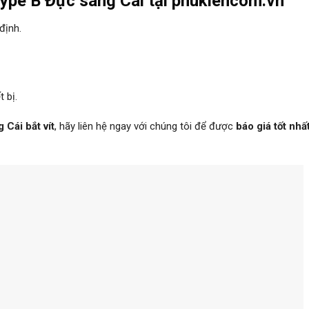
Type B Đực sang Cái tại phukiencom.vn
định.
 bị.
 Cái bắt vít
, hãy liên hệ ngay với chúng tôi để được
báo giá tốt nhấ