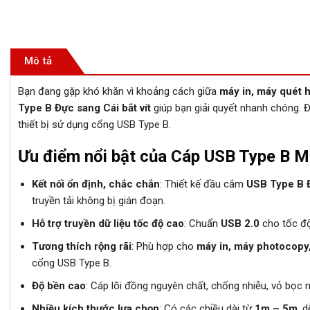
Mô tả
Bạn đang gặp khó khăn vì khoảng cách giữa
máy in, máy quét ho
Type B Đực sang Cái bắt vít
giúp bạn giải quyết nhanh chóng. Đ
thiết bị sử dụng cổng USB Type B.
Ưu điểm nổi bật của Cáp USB Type B Ma
Kết nối ổn định, chắc chắn
: Thiết kế đầu cắm
USB Type B Đ
truyền tải không bị gián đoạn.
Hỗ trợ truyền dữ liệu tốc độ cao
: Chuẩn
USB 2.0
cho tốc đ
Tương thích rộng rãi
: Phù hợp cho
máy in, máy photocopy, 
cổng USB Type B.
Độ bền cao
: Cáp lõi đồng nguyên chất, chống nhiễu, vỏ bọc 
Nhiều kích thước lựa chọn
: Có các chiều dài từ
1m – 5m
, 