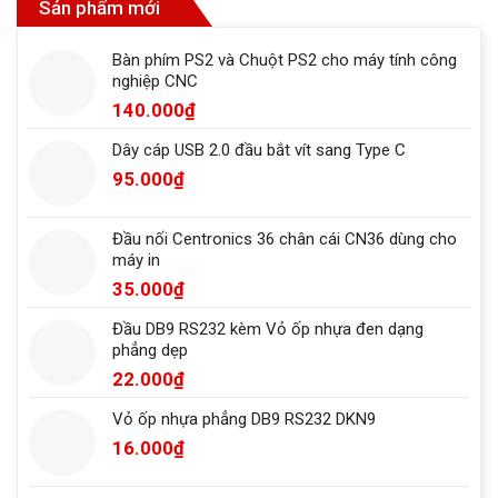
Sản phẩm mới
Bàn phím PS2 và Chuột PS2 cho máy tính công
nghiệp CNC
140.000
₫
Dây cáp USB 2.0 đầu bắt vít sang Type C
95.000
₫
Đầu nối Centronics 36 chân cái CN36 dùng cho
máy in
35.000
₫
Đầu DB9 RS232 kèm Vỏ ốp nhựa đen dạng
phẳng dẹp
22.000
₫
Vỏ ốp nhựa phẳng DB9 RS232 DKN9
16.000
₫