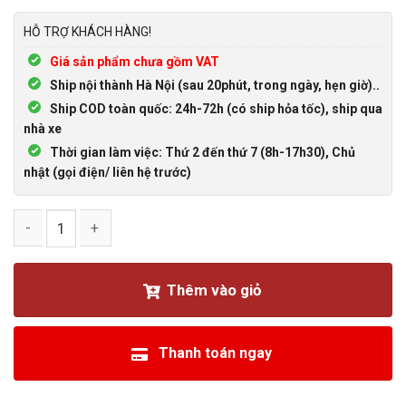
HỖ TRỢ KHÁCH HÀNG!
Giá sản phẩm chưa gồm VAT
Ship nội thành Hà Nội (sau 20phút, trong ngày, hẹn giờ)..
Ship COD toàn quốc: 24h-72h (có ship hỏa tốc), ship qua
nhà xe
Thời gian làm việc: Thứ 2 đến thứ 7 (8h-17h30), Chủ
nhật (gọi điện/ liên hệ trước)
Đầu bấm COM DB15 MẠ VÀNG chân đực chân cái vỏ ốp kim lo
Thêm vào giỏ
Thanh toán ngay