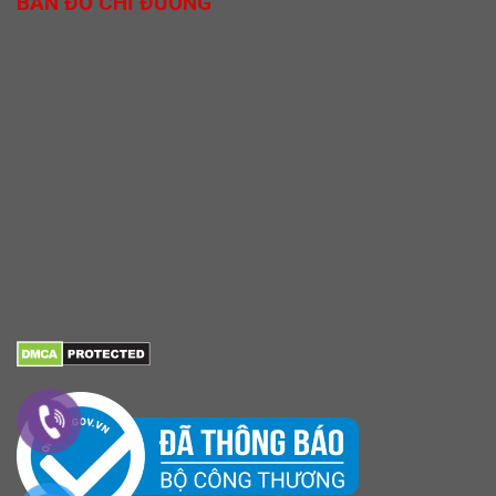
BẢN ĐỒ CHỈ ĐƯỜNG