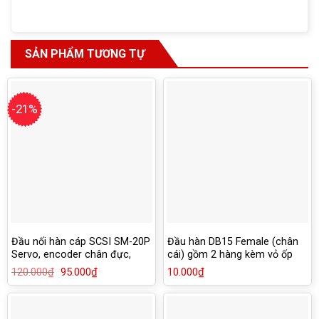
SẢN PHẨM TƯƠNG TỰ
-21%
Đầu nối hàn cáp SCSI SM-20P
Đầu hàn DB15 Female (chân
Servo, encoder chân đực,
cái) gồm 2 hàng kèm vỏ ốp
kèm vỏ ốp
nhựa
120.000
₫
Giá
95.000
₫
Giá
10.000
₫
gốc
hiện
là:
tại
120.000₫.
là:
95.000₫.