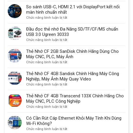
Thunderbolt
sử
So sánh USB-C, HDMI 2.1 với DisplayPort kết nối
là
dụng
màn hình chuẩn nhất
gì?
một
ở
Chức năng bình luận bị tắt
Có
lý
So
sạc
do
sánh
Đầu đọc thẻ nhớ Đa Năng SD/TF/CF/MS chuẩn
được
quan
USB-
USB 3.0 Ugreen 30333
không?
trọng
C,
ở
Chức năng bình luận bị tắt
HDMI
Đầu
2.1
đọc
Thẻ Nhớ CF 2GB SanDisk Chính Hãng Dùng Cho
với
thẻ
Máy CNC, PLC, Máy Ảnh
DisplayPort
nhớ
ở
Chức năng bình luận bị tắt
kết
Đa
Thẻ
nối
Năng
Nhớ
Thẻ Nhớ CF 4GB Sandisk Chính Hãng Máy Công
màn
SD/TF/CF/MS
CF
Nghiệp, Máy Ảnh Máy Quay Video
hình
chuẩn
2GB
ở
Chức năng bình luận bị tắt
chuẩn
USB
SanDisk
Thẻ
nhất
3.0
Chính
Nhớ
Thẻ Nhớ CF 4GB Transcend 133X Chính Hãng Cho
Ugreen
Hãng
CF
Máy CNC, PLC Công Nghiệp
30333
Dùng
4GB
ở
Chức năng bình luận bị tắt
Cho
Sandisk
Thẻ
Máy
Chính
Nhớ
Có Cần Rút Cáp Ethernet Khỏi Máy Tính Khi Dùng
CNC,
Hãng
CF
Wi-Fi Không?
PLC,
Máy
4GB
ở
Chức năng bình luận bị tắt
Máy
Công