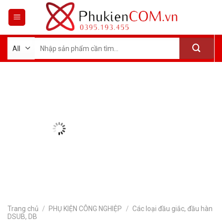
Skip
to
content
Tìm
kiếm:
Trang chủ
/
PHỤ KIỆN CÔNG NGHIỆP
/
Các loại đầu giắc, đầu hàn
DSUB, DB