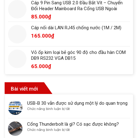
Cáp 9 Pin Sang USB 2.0 Đầu Bắt Vít – Chuyển
Đổi Header Mainboard Ra Cổng USB Ngoài
85.000
₫
Cáp nối dài LAN RJ45 chống nước (1M / 2M)
165.000
₫
Vỏ ốp kim loại bẻ góc 90 độ cho đầu hàn COM
DB9 RS232 VGA DB15
65.000
₫
Bài viết mới
USB-B 30 vẫn được sử dụng một lý do quan trọng
ở
Chức năng bình luận bị tắt
USB-
B
Cổng Thunderbolt là gì? Có sạc được không?
30
ở
Chức năng bình luận bị tắt
vẫn
Cổng
được