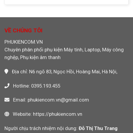
Transcend
Có
Ảnh
Nghiệp,
133X
Cần
Máy
Chính
Rút
Ảnh
Hãng
Cáp
Máy
Cho
Ethernet
Quay
Máy
Khỏi
VỀ CHÚNG TÔI
Video
CNC,
Máy
PLC
Tính
PHUKIENCOM.VN
Công
Khi
Nghiệp
Chuyên phân phối phụ kiện Máy tính, Laptop, Máy công
Dùng
Wi-
nghệp, Phụ kiện âm thanh
Fi
Không?
Địa chỉ: N6 ngõ 83, Ngọc Hồi, Hoàng Mai, Hà Nội,
Hotline: 0395.193.455
Email: phukiencom.vn@gmail.com
Website: https://phukiencom.vn
Người chịu trách nhiệm nội dung:
Đỗ Thị Thu Trang