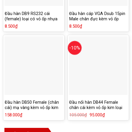
Đầu hàn DB9 RS232 cái
Đầu hàn cáp VGA Dsub 15pin
(female) loại có vỏ ốp nhựa
Male chân đực kèm vỏ ốp
vặn ốc
8.500
₫
8.500
₫
-10%
Đầu hàn DB50 Female (chân
Đầu nối hàn DB44 Female
cái) mạ vàng kèm vỏ ốp kim
chân cái kèm vỏ ốp kim loại
loại cao cấp
158.000
₫
105.000
₫
Giá
95.000
₫
Giá
gốc
hiện
là:
tại
105.000₫.
là:
95.000₫.