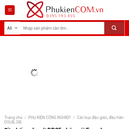
Skip
to
content
Tìm
kiếm:
Trang chủ
/
PHỤ KIỆN CÔNG NGHIỆP
/
Các loại đầu giắc, đầu hàn
DSUB, DB