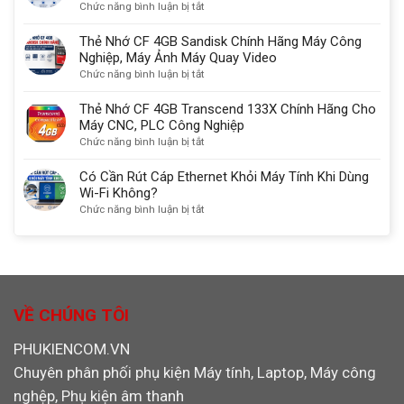
DisplayPort
nhớ
ở
Chức năng bình luận bị tắt
kết
Đa
Thẻ
nối
Năng
Nhớ
Thẻ Nhớ CF 4GB Sandisk Chính Hãng Máy Công
màn
SD/TF/CF/MS
CF
Nghiệp, Máy Ảnh Máy Quay Video
hình
chuẩn
2GB
ở
Chức năng bình luận bị tắt
chuẩn
USB
SanDisk
Thẻ
nhất
3.0
Chính
Nhớ
Thẻ Nhớ CF 4GB Transcend 133X Chính Hãng Cho
Ugreen
Hãng
CF
Máy CNC, PLC Công Nghiệp
30333
Dùng
4GB
ở
Chức năng bình luận bị tắt
Cho
Sandisk
Thẻ
Máy
Chính
Nhớ
Có Cần Rút Cáp Ethernet Khỏi Máy Tính Khi Dùng
CNC,
Hãng
CF
Wi-Fi Không?
PLC,
Máy
4GB
ở
Chức năng bình luận bị tắt
Máy
Công
Transcend
Có
Ảnh
Nghiệp,
133X
Cần
Máy
Chính
Rút
Ảnh
Hãng
Cáp
Máy
Cho
Ethernet
Quay
Máy
Khỏi
VỀ CHÚNG TÔI
Video
CNC,
Máy
PLC
Tính
PHUKIENCOM.VN
Công
Khi
Nghiệp
Chuyên phân phối phụ kiện Máy tính, Laptop, Máy công
Dùng
Wi-
nghệp, Phụ kiện âm thanh
Fi