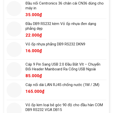
Đầu nối Centronics 36 chân cái CN36 dùng cho
máy in
35.000
₫
Đầu DB9 RS232 kèm Vỏ ốp nhựa đen dạng
phẳng dẹp
22.000
₫
Vỏ ốp nhựa phẳng DB9 RS232 DKN9
16.000
₫
Cáp 9 Pin Sang USB 2.0 Đầu Bắt Vít – Chuyển
Đổi Header Mainboard Ra Cổng USB Ngoài
85.000
₫
Cáp nối dài LAN RJ45 chống nước (1M / 2M)
165.000
₫
Vỏ ốp kim loại bẻ góc 90 độ cho đầu hàn COM
DB9 RS232 VGA DB15