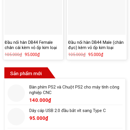
Đầu nối hàn DB44 Female
Đầu nối hàn DB44 Male (chân
chân cái kèm vỏ ốp kim loại
đực) kèm vỏ ốp kim loại
105.000
₫
Giá
95.000
₫
Giá
105.000
₫
Giá
95.000
₫
Giá
gốc
hiện
gốc
hiện
là:
tại
là:
tại
105.000₫.
là:
105.000₫.
là:
95.000₫.
95.000₫.
Sản phẩm mới
Bàn phím PS2 và Chuột PS2 cho máy tính công
nghiệp CNC
140.000
₫
Dây cáp USB 2.0 đầu bắt vít sang Type C
95.000
₫