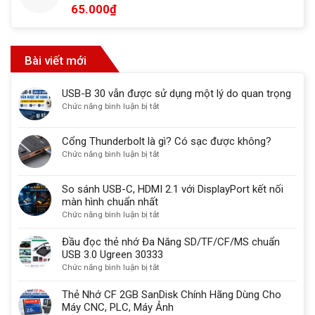
65.000
₫
Bài viết mới
USB-B 30 vẫn được sử dụng một lý do quan trọng
ở
Chức năng bình luận bị tắt
USB-
B
Cổng Thunderbolt là gì? Có sạc được không?
30
ở
Chức năng bình luận bị tắt
vẫn
Cổng
được
Thunderbolt
sử
So sánh USB-C, HDMI 2.1 với DisplayPort kết nối
là
dụng
màn hình chuẩn nhất
gì?
một
ở
Chức năng bình luận bị tắt
Có
lý
So
sạc
do
sánh
Đầu đọc thẻ nhớ Đa Năng SD/TF/CF/MS chuẩn
được
quan
USB-
USB 3.0 Ugreen 30333
không?
trọng
C,
ở
Chức năng bình luận bị tắt
HDMI
Đầu
2.1
đọc
Thẻ Nhớ CF 2GB SanDisk Chính Hãng Dùng Cho
với
thẻ
Máy CNC, PLC, Máy Ảnh