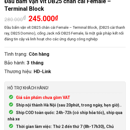
Đầu bấm vặn vít DB25 chân cái Female –
Terminal Block
Giá
Giá
₫
245.000
₫
280.000
gốc
hiện
là:
tại
Đầu bấm vặn vít DB25 chân cái Female – Terminal Block, (DB25 cài thanh
280.000₫.
là:
ray, DB25 Domino), cổng Jack nối DB25 Female, là một giải pháp kết nối
245.000₫.
đáng tin cậy và linh hoạt cho các ứng dụng công nghiệp
Tình trạng:
Còn hàng
Bảo hành:
3 tháng
Thương hiệu:
HD-Link
HỖ TRỢ KHÁCH HÀNG!
Giá sản phẩm chưa gồm VAT
Ship nội thành Hà Nội (sau 20phút, trong ngày, hẹn giờ)..
Ship COD toàn quốc: 24h-72h (có ship hỏa tốc), ship qua
nhà xe
Thời gian làm việc: Thứ 2 đến thứ 7 (8h-17h30), Chủ