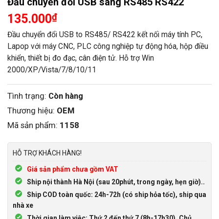
Đầu chuyển đổi USB sang RS485 RS422
135.000
₫
Đầu chuyển đổi USB to RS485/ RS422 kết nối máy tính PC,
Lapop với máy CNC, PLC công nghiệp tự động hóa, hộp điều
khiển, thiết bị đo đạc, cân điện tử. Hỗ trợ Win
2000/XP/Vista/7/8/10/11
Tình trạng:
Còn hàng
Thương hiệu:
OEM
Mã sản phẩm:
1158
HỖ TRỢ KHÁCH HÀNG!
Giá sản phẩm chưa gồm VAT
Ship nội thành Hà Nội (sau 20phút, trong ngày, hẹn giờ)..
Ship COD toàn quốc: 24h-72h (có ship hỏa tốc), ship qua
nhà xe
Thời gian làm việc: Thứ 2 đến thứ 7 (8h-17h30), Chủ