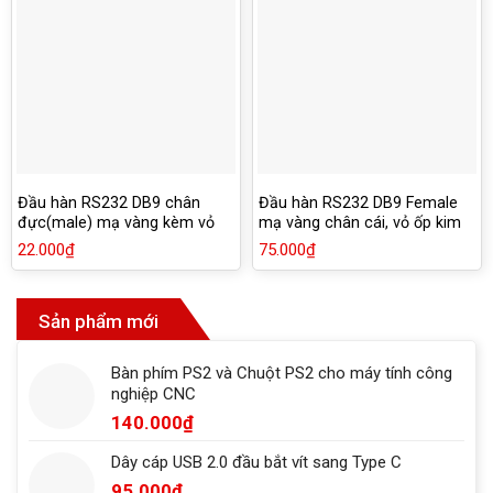
Đầu hàn RS232 DB9 chân
Đầu hàn RS232 DB9 Female
đực(male) mạ vàng kèm vỏ
mạ vàng chân cái, vỏ ốp kim
ốp nhựa
loại chống han rỉ
22.000
₫
75.000
₫
Sản phẩm mới
Bàn phím PS2 và Chuột PS2 cho máy tính công
nghiệp CNC
140.000
₫
Dây cáp USB 2.0 đầu bắt vít sang Type C
95.000
₫