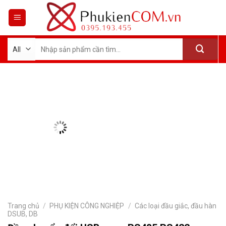
Skip
to
content
Tìm
kiếm:
Trang chủ
/
PHỤ KIỆN CÔNG NGHIỆP
/
Các loại đầu giắc, đầu hàn
DSUB, DB