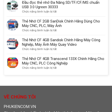
sánh
Đầu đọc thẻ nhớ Đa Năng SD/TF/CF/MS chuẩn
được
quan
USB-
USB 3.0 Ugreen 30333
không?
trọng
C,
ở
Chức năng bình luận bị tắt
HDMI
Đầu
2.1
đọc
Thẻ Nhớ CF 2GB SanDisk Chính Hãng Dùng Cho
với
thẻ
Máy CNC, PLC, Máy Ảnh
DisplayPort
nhớ
ở
Chức năng bình luận bị tắt
kết
Đa
Thẻ
nối
Năng
Nhớ
Thẻ Nhớ CF 4GB Sandisk Chính Hãng Máy Công
màn
SD/TF/CF/MS
CF
Nghiệp, Máy Ảnh Máy Quay Video
hình
chuẩn
2GB
ở
Chức năng bình luận bị tắt
chuẩn
USB
SanDisk
Thẻ
nhất
3.0
Chính
Nhớ
Thẻ Nhớ CF 4GB Transcend 133X Chính Hãng Cho
Ugreen
Hãng
CF
Máy CNC, PLC Công Nghiệp
30333
Dùng
4GB
ở
Chức năng bình luận bị tắt
Cho
Sandisk
Thẻ
Máy
Chính
Nhớ
CNC,
Hãng
CF
PLC,
Máy
4GB
Máy
Công
Transcend
Ảnh
Nghiệp,
133X
VỀ CHÚNG TÔI
Máy
Chính
Ảnh
Hãng
PHUKIENCOM.VN
Máy
Cho
Quay