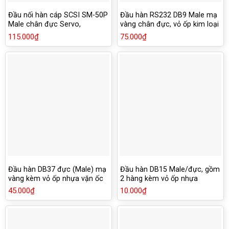
Đầu nối hàn cáp SCSI SM-50P
Đầu hàn RS232 DB9 Male mạ
Male chân đực Servo,
vàng chân đực, vỏ ốp kim loại
encoder
chống han rỉ
115.000
₫
75.000
₫
Đầu hàn DB37 đực (Male) mạ
Đầu hàn DB15 Male/đực, gồm
vàng kèm vỏ ốp nhựa vặn ốc
2 hàng kèm vỏ ốp nhựa
vít
45.000
₫
10.000
₫