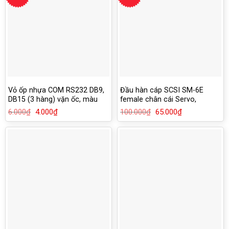
Vỏ ốp nhựa COM RS232 DB9,
Đầu hàn cáp SCSI SM-6E
DB15 (3 hàng) vặn ốc, màu
female chân cái Servo,
xám
encoder
6.000
₫
Giá
4.000
₫
Giá
100.000
₫
Giá
65.000
₫
Giá
gốc
hiện
gốc
hiện
là:
tại
là:
tại
6.000₫.
là:
100.000₫.
là:
4.000₫.
65.000₫.