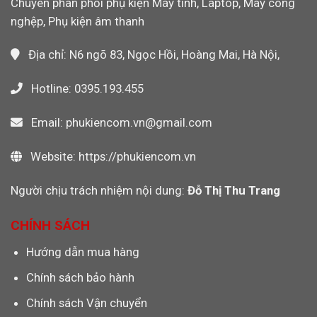
Chuyên phân phối phụ kiện Máy tính, Laptop, Máy công
Máy
Video
CNC,
nghệp, Phụ kiện âm thanh
PLC
Công
Nghiệp
Địa chỉ: N6 ngõ 83, Ngọc Hồi, Hoàng Mai, Hà Nội,
Hotline: 0395.193.455
Email: phukiencom.vn@gmail.com
Website: https://phukiencom.vn
Người chịu trách nhiệm nội dung:
Đỗ Thị Thu Trang
CHÍNH SÁCH
Hướng dẫn mua hàng
Chính sách bảo hành
Chính sách Vận chuyển