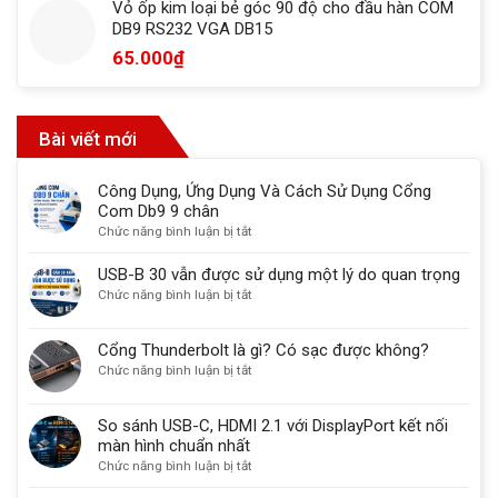
Vỏ ốp kim loại bẻ góc 90 độ cho đầu hàn COM
DB9 RS232 VGA DB15
65.000
₫
Bài viết mới
Công Dụng, Ứng Dụng Và Cách Sử Dụng Cổng
Com Db9 9 chân
ở
Chức năng bình luận bị tắt
Công
Dụng,
USB-B 30 vẫn được sử dụng một lý do quan trọng
Ứng
ở
Chức năng bình luận bị tắt
Dụng
USB-
Và
B
Cổng Thunderbolt là gì? Có sạc được không?
Cách
30
ở
Chức năng bình luận bị tắt
Sử
vẫn
Cổng
Dụng
được
Thunderbolt
Cổng
sử
So sánh USB-C, HDMI 2.1 với DisplayPort kết nối
là
Com
dụng
màn hình chuẩn nhất
gì?
Db9
một
ở
Chức năng bình luận bị tắt
Có
9
lý
So
sạc
chân
do