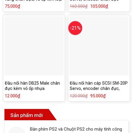
chống han rỉ
75.000
₫
160.000
₫
Giá
105.000
₫
Giá
gốc
hiện
là:
tại
160.000₫.
là:
105.000₫.
-21%
Đầu nối hàn DB25 Male chân
Đầu nối hàn cáp SCSI SM-20P
đực kèm vỏ ốp nhựa
Servo, encoder chân đực,
kèm vỏ ốp
12.000
₫
120.000
₫
Giá
95.000
₫
Giá
gốc
hiện
là:
tại
120.000₫.
là:
95.000₫.
Sản phẩm mới
Bàn phím PS2 và Chuột PS2 cho máy tính công