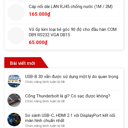
Cáp nối dài LAN RJ45 chống nước (1M / 2M)
165.000
₫
Vỏ ốp kim loại bẻ góc 90 độ cho đầu hàn COM
DB9 RS232 VGA DB15
65.000
₫
Bài viết mới
USB-B 30 vẫn được sử dụng một lý do quan trọng
ở
Chức năng bình luận bị tắt
USB-
B
Cổng Thunderbolt là gì? Có sạc được không?
30
ở
Chức năng bình luận bị tắt
vẫn
Cổng
được
Thunderbolt
sử
So sánh USB-C, HDMI 2.1 với DisplayPort kết nối
là
dụng
màn hình chuẩn nhất
gì?
một
ở
Chức năng bình luận bị tắt
Có
lý