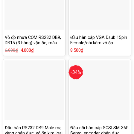
Vỏ ốp nhựa COM RS232 DB9,
Đầu hàn cáp VGA Dsub 15pin
DB15 (3 hàng) vặn ốc, màu
Female/cái kèm vỏ ốp
xám
6.000
₫
Giá
4.000
₫
Giá
8.500
₫
gốc
hiện
là:
tại
6.000₫.
là:
4.000₫.
-34%
Đầu hàn RS232 DB9 Male mạ
Đầu nối hàn cáp SCSI SM-36P
vàng chân đực, vỏ ốp kim loại
Servo, encoder chân đực