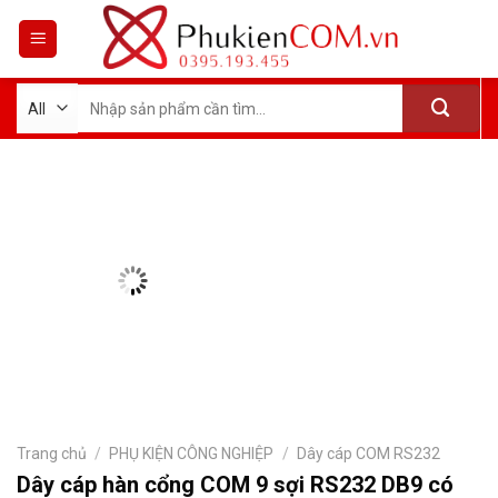
Skip
to
content
Tìm
kiếm:
Trang chủ
/
PHỤ KIỆN CÔNG NGHIỆP
/
Dây cáp COM RS232
Dây cáp hàn cổng COM 9 sợi RS232 DB9 có