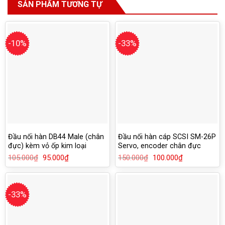
SẢN PHẨM TƯƠNG TỰ
-10%
-33%
Đầu nối hàn DB44 Male (chân
Đầu nối hàn cáp SCSI SM-26P
đực) kèm vỏ ốp kim loại
Servo, encoder chân đực
105.000
₫
Giá
95.000
₫
Giá
150.000
₫
Giá
100.000
₫
Giá
gốc
hiện
gốc
hiện
là:
tại
là:
tại
105.000₫.
là:
150.000₫.
là:
95.000₫.
100.000₫.
-33%