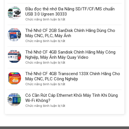
So
sạc
do
sánh
Đầu đọc thẻ nhớ Đa Năng SD/TF/CF/MS chuẩn
được
quan
USB-
USB 3.0 Ugreen 30333
không?
trọng
C,
ở
Chức năng bình luận bị tắt
HDMI
Đầu
2.1
đọc
Thẻ Nhớ CF 2GB SanDisk Chính Hãng Dùng Cho
với
thẻ
Máy CNC, PLC, Máy Ảnh
DisplayPort
nhớ
ở
Chức năng bình luận bị tắt
kết
Đa
Thẻ
nối
Năng
Nhớ
Thẻ Nhớ CF 4GB Sandisk Chính Hãng Máy Công
màn
SD/TF/CF/MS
CF
Nghiệp, Máy Ảnh Máy Quay Video
hình
chuẩn
2GB
ở
Chức năng bình luận bị tắt
chuẩn
USB
SanDisk
Thẻ
nhất
3.0
Chính
Nhớ
Thẻ Nhớ CF 4GB Transcend 133X Chính Hãng Cho
Ugreen
Hãng
CF
Máy CNC, PLC Công Nghiệp
30333
Dùng
4GB
ở
Chức năng bình luận bị tắt
Cho
Sandisk
Thẻ
Máy
Chính
Nhớ
Có Cần Rút Cáp Ethernet Khỏi Máy Tính Khi Dùng
CNC,
Hãng
CF
Wi-Fi Không?
PLC,
Máy
4GB
ở
Chức năng bình luận bị tắt
Máy
Công
Transcend
Có
Ảnh
Nghiệp,
133X
Cần
Máy
Chính
Rút
Ảnh
Hãng
Cáp