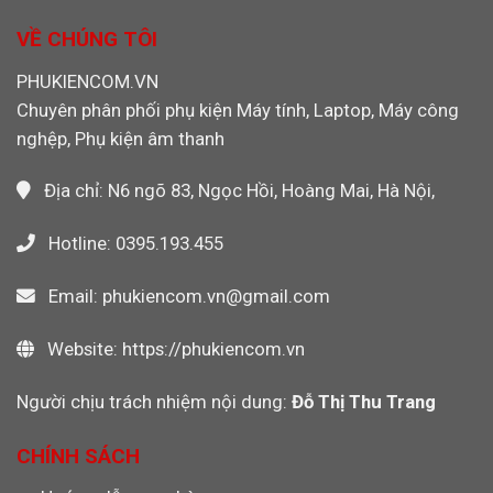
Máy
Cho
Ethernet
Quay
Máy
Khỏi
VỀ CHÚNG TÔI
Video
CNC,
Máy
PLC
Tính
PHUKIENCOM.VN
Công
Khi
Nghiệp
Chuyên phân phối phụ kiện Máy tính, Laptop, Máy công
Dùng
Wi-
nghệp, Phụ kiện âm thanh
Fi
Không?
Địa chỉ: N6 ngõ 83, Ngọc Hồi, Hoàng Mai, Hà Nội,
Hotline: 0395.193.455
Email: phukiencom.vn@gmail.com
Website: https://phukiencom.vn
Người chịu trách nhiệm nội dung:
Đỗ Thị Thu Trang
CHÍNH SÁCH