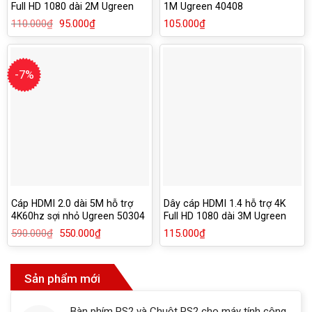
Full HD 1080 dài 2M Ugreen
1M Ugreen 40408
10107
110.000
₫
Giá
95.000
₫
Giá
105.000
₫
gốc
hiện
là:
tại
110.000₫.
là:
95.000₫.
-7%
Cáp HDMI 2.0 dài 5M hỗ trợ
Dây cáp HDMI 1.4 hỗ trợ 4K
4K60hz sợi nhỏ Ugreen 50304
Full HD 1080 dài 3M Ugreen
10108
590.000
₫
Giá
550.000
₫
Giá
115.000
₫
gốc
hiện
là:
tại
590.000₫.
là:
550.000₫.
Sản phẩm mới
Bàn phím PS2 và Chuột PS2 cho máy tính công