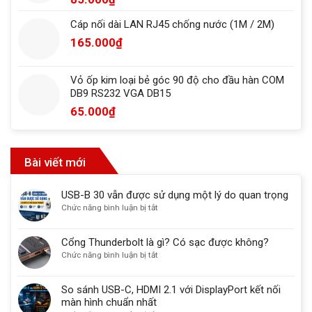
Cáp nối dài LAN RJ45 chống nước (1M / 2M)
165.000
₫
Vỏ ốp kim loại bẻ góc 90 độ cho đầu hàn COM
DB9 RS232 VGA DB15
65.000
₫
Bài viết mới
USB-B 30 vẫn được sử dụng một lý do quan trọng
ở
Chức năng bình luận bị tắt
USB-
B
Cổng Thunderbolt là gì? Có sạc được không?
30
ở
Chức năng bình luận bị tắt
vẫn
Cổng
được
Thunderbolt
sử
So sánh USB-C, HDMI 2.1 với DisplayPort kết nối
là
dụng
màn hình chuẩn nhất
gì?
một