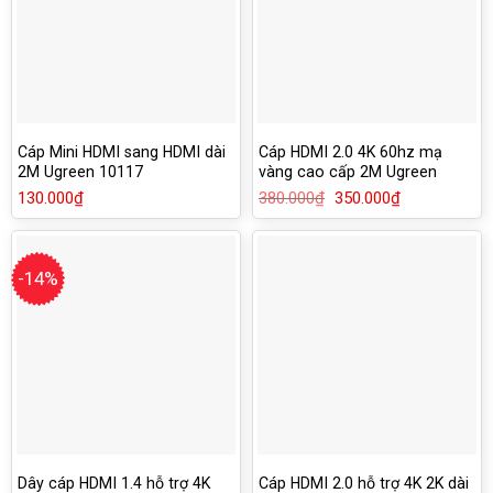
Cáp Mini HDMI sang HDMI dài
Cáp HDMI 2.0 4K 60hz mạ
2M Ugreen 10117
vàng cao cấp 2M Ugreen
50108
130.000
₫
380.000
₫
Giá
350.000
₫
Giá
gốc
hiện
là:
tại
380.000₫.
là:
350.000₫.
-14%
Dây cáp HDMI 1.4 hỗ trợ 4K
Cáp HDMI 2.0 hỗ trợ 4K 2K dài