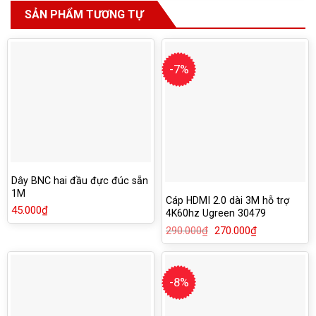
SẢN PHẨM TƯƠNG TỰ
-7%
Dây BNC hai đầu đực đúc sẵn
1M
Cáp HDMI 2.0 dài 3M hỗ trợ
45.000
₫
4K60hz Ugreen 30479
290.000
₫
Giá
270.000
₫
Giá
gốc
hiện
là:
tại
290.000₫.
là:
270.000₫.
-8%