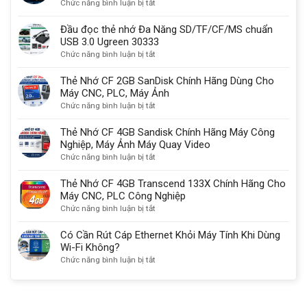
ở
Chức năng bình luận bị tắt
Có
lý
So
sạc
do
sánh
Đầu đọc thẻ nhớ Đa Năng SD/TF/CF/MS chuẩn
được
quan
USB-
USB 3.0 Ugreen 30333
không?
trọng
C,
ở
Chức năng bình luận bị tắt
HDMI
Đầu
2.1
đọc
Thẻ Nhớ CF 2GB SanDisk Chính Hãng Dùng Cho
với
thẻ
Máy CNC, PLC, Máy Ảnh
DisplayPort
nhớ
ở
Chức năng bình luận bị tắt
kết
Đa
Thẻ
nối
Năng
Nhớ
Thẻ Nhớ CF 4GB Sandisk Chính Hãng Máy Công
màn
SD/TF/CF/MS
CF
Nghiệp, Máy Ảnh Máy Quay Video
hình
chuẩn
2GB
ở
Chức năng bình luận bị tắt
chuẩn
USB
SanDisk
Thẻ
nhất
3.0
Chính
Nhớ
Thẻ Nhớ CF 4GB Transcend 133X Chính Hãng Cho
Ugreen
Hãng
CF
Máy CNC, PLC Công Nghiệp
30333
Dùng
4GB
ở
Chức năng bình luận bị tắt
Cho
Sandisk
Thẻ
Máy
Chính
Nhớ
Có Cần Rút Cáp Ethernet Khỏi Máy Tính Khi Dùng
CNC,
Hãng
CF
Wi-Fi Không?
PLC,
Máy
4GB
ở
Chức năng bình luận bị tắt
Máy
Công
Transcend
Có
Ảnh
Nghiệp,
133X
Cần
Máy
Chính
Rút
Ảnh
Hãng