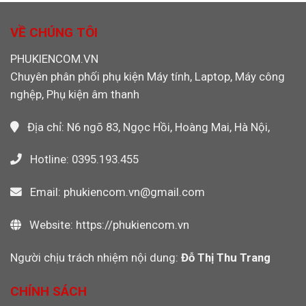
Cáp
Máy
Cho
Ethernet
Quay
Máy
Khỏi
VỀ CHÚNG TÔI
Video
CNC,
Máy
PLC
Tính
PHUKIENCOM.VN
Công
Khi
Nghiệp
Chuyên phân phối phụ kiện Máy tính, Laptop, Máy công
Dùng
Wi-
nghệp, Phụ kiện âm thanh
Fi
Không?
Địa chỉ: N6 ngõ 83, Ngọc Hồi, Hoàng Mai, Hà Nội,
Hotline: 0395.193.455
Email: phukiencom.vn@gmail.com
Website: https://phukiencom.vn
Người chịu trách nhiệm nội dung:
Đỗ Thị Thu Trang
CHÍNH SÁCH