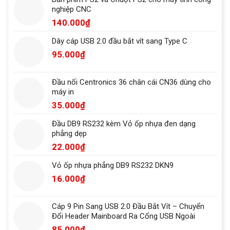
nghiệp CNC
140.000
₫
Dây cáp USB 2.0 đầu bắt vít sang Type C
95.000
₫
Đầu nối Centronics 36 chân cái CN36 dùng cho
máy in
35.000
₫
Đầu DB9 RS232 kèm Vỏ ốp nhựa đen dạng
phẳng dẹp
22.000
₫
Vỏ ốp nhựa phẳng DB9 RS232 DKN9
16.000
₫
Cáp 9 Pin Sang USB 2.0 Đầu Bắt Vít – Chuyển
Đổi Header Mainboard Ra Cổng USB Ngoài
85.000
₫