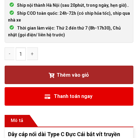
Ship nội thành Hà Nội (sau 20phút, trong ngày, hẹn giờ)..
Ship COD toàn quốc: 24h-72h (có ship hỏa tốc), ship qua
nhà xe
Thời gian làm việc: Thứ 2 đến thứ 7 (8h-17h30), Chủ
nhật (gọi điện/ liên hệ trước)
Dây cáp nối dài Type C Đực Cái bắt vít truyền hình ảnh 4K 
Thêm vào giỏ
Thanh toán ngay
Mô tả
Dây cáp nối dài Type C Đực Cái bắt vít truyền