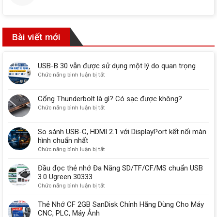
Bài viết mới
USB-B 30 vẫn được sử dụng một lý do quan trọng
ở
Chức năng bình luận bị tắt
USB-
B
Cổng Thunderbolt là gì? Có sạc được không?
30
ở
Chức năng bình luận bị tắt
vẫn
Cổng
được
Thunderbolt
sử
So sánh USB-C, HDMI 2.1 với DisplayPort kết nối màn
là
dụng
hình chuẩn nhất
gì?
một
ở
Chức năng bình luận bị tắt
Có
lý
So
sạc
do
sánh
Đầu đọc thẻ nhớ Đa Năng SD/TF/CF/MS chuẩn USB
được
quan
USB-
3.0 Ugreen 30333
không?
trọng
C,
ở
Chức năng bình luận bị tắt
HDMI
Đầu
2.1
đọc
Thẻ Nhớ CF 2GB SanDisk Chính Hãng Dùng Cho Máy
với
thẻ
CNC, PLC, Máy Ảnh