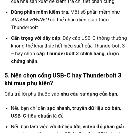
của nhà sản xuất để kiểm tra chi tiết phần cứng.
Dùng phần mềm kiểm tra
: Một số phần mềm như
AIDA64
,
HWiNFO
có thể nhận diện giao thức
Thunderbolt.
Cẩn trọng với dây cáp
: Dây cáp USB-C thông thường
không thể khai thác hết hiệu suất của Thunderbolt 3
– hãy chọn
cáp Thunderbolt 3 chính hãng, được
chứng nhận
.
5. Nên chọn cổng USB-C hay Thunderbolt 3
khi mua phụ kiện?
Câu trả lời phụ thuộc vào
nhu cầu sử dụng của bạn
:
Nếu bạn chỉ cần
sạc nhanh, truyền dữ liệu cơ bản
,
USB-C tiêu chuẩn
là đủ.
Nếu bạn làm việc với
dữ liệu lớn
,
video độ phân giải