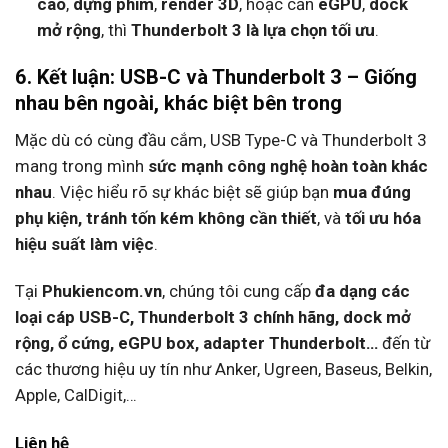
cao
,
dựng phim
,
render 3D
, hoặc cần
eGPU
,
dock
mở rộng
, thì
Thunderbolt 3 là lựa chọn tối ưu
.
6. Kết luận: USB-C và Thunderbolt 3 – Giống
nhau bên ngoài, khác biệt bên trong
Mặc dù có cùng đầu cắm, USB Type-C và Thunderbolt 3
mang trong mình
sức mạnh công nghệ hoàn toàn khác
nhau
. Việc hiểu rõ sự khác biệt sẽ giúp bạn
mua đúng
phụ kiện, tránh tốn kém không cần thiết
, và
tối ưu hóa
hiệu suất làm việc
.
Tại
Phukiencom.vn
, chúng tôi cung cấp
đa dạng các
loại cáp USB-C, Thunderbolt 3 chính hãng, dock mở
rộng, ổ cứng, eGPU box, adapter Thunderbolt…
đến từ
các thương hiệu uy tín như Anker, Ugreen, Baseus, Belkin,
Apple, CalDigit,…
Liên hệ