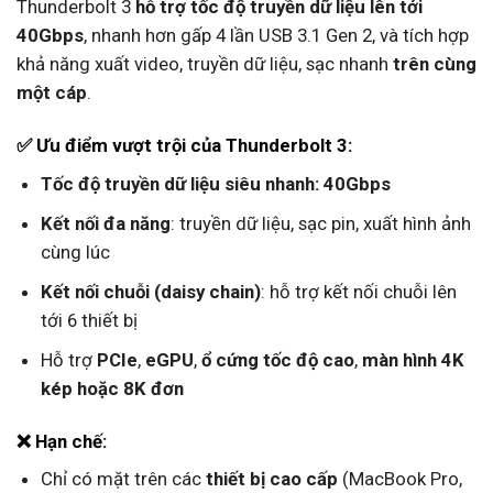
Thunderbolt 3
hỗ trợ tốc độ truyền dữ liệu lên tới
40Gbps
, nhanh hơn gấp 4 lần USB 3.1 Gen 2, và tích hợp
khả năng xuất video, truyền dữ liệu, sạc nhanh
trên cùng
một cáp
.
✅ Ưu điểm vượt trội của Thunderbolt 3:
Tốc độ truyền dữ liệu siêu nhanh: 40Gbps
Kết nối đa năng
: truyền dữ liệu, sạc pin, xuất hình ảnh
cùng lúc
Kết nối chuỗi (daisy chain)
: hỗ trợ kết nối chuỗi lên
tới 6 thiết bị
Hỗ trợ
PCIe
,
eGPU
,
ổ cứng tốc độ cao
,
màn hình 4K
kép hoặc 8K đơn
❌ Hạn chế:
Chỉ có mặt trên các
thiết bị cao cấp
(MacBook Pro,