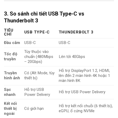
3. So sánh chi tiết USB Type-C vs
Thunderbolt 3
TIÊU
USB TYPE-C
THUNDERBOLT 3
CHÍ
Đầu cắm
USB-C
USB-C
Tùy thuộc vào
Tốc độ
chuẩn (480Mbps
Lên tới 40Gbps
truyền
– 20Gbps)
Hỗ trợ DisplayPort 1.2, HDMI,
Truyền
Có (Alt Mode, tùy
lên đến 2 màn hình 4K hoặc 1
hình ảnh
thiết bị)
màn hình 8K
Sạc
Hỗ trợ USB
Hỗ trợ USB Power Delivery
nhanh
Power Delivery
Kết nối
Hỗ trợ kết nối chuỗi (6 thiết bị),
thiết bị
Có giới hạn
eGPU, ổ cứng NVMe
ngoài