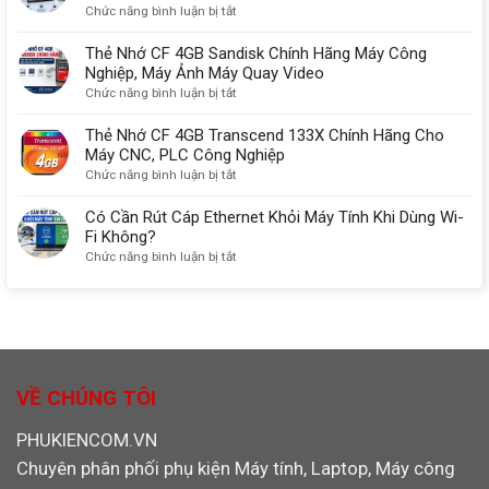
DisplayPort
nhớ
ở
Chức năng bình luận bị tắt
kết
Đa
Thẻ
nối
Năng
Nhớ
Thẻ Nhớ CF 4GB Sandisk Chính Hãng Máy Công
màn
SD/TF/CF/MS
CF
Nghiệp, Máy Ảnh Máy Quay Video
hình
chuẩn
2GB
ở
Chức năng bình luận bị tắt
chuẩn
USB
SanDisk
Thẻ
nhất
3.0
Chính
Nhớ
Thẻ Nhớ CF 4GB Transcend 133X Chính Hãng Cho
Ugreen
Hãng
CF
Máy CNC, PLC Công Nghiệp
30333
Dùng
4GB
ở
Chức năng bình luận bị tắt
Cho
Sandisk
Thẻ
Máy
Chính
Nhớ
Có Cần Rút Cáp Ethernet Khỏi Máy Tính Khi Dùng Wi-
CNC,
Hãng
CF
Fi Không?
PLC,
Máy
4GB
ở
Chức năng bình luận bị tắt
Máy
Công
Transcend
Có
Ảnh
Nghiệp,
133X
Cần
Máy
Chính
Rút
Ảnh
Hãng
Cáp
Máy
Cho
Ethernet
Quay
Máy
Khỏi
Video
CNC,
Máy
VỀ CHÚNG TÔI
PLC
Tính
Công
Khi
PHUKIENCOM.VN
Nghiệp
Dùng
Chuyên phân phối phụ kiện Máy tính, Laptop, Máy công
Wi-