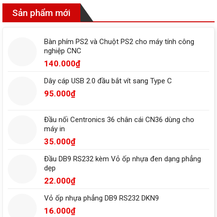
Sản phẩm mới
Bàn phím PS2 và Chuột PS2 cho máy tính công
nghiệp CNC
140.000
₫
Dây cáp USB 2.0 đầu bắt vít sang Type C
95.000
₫
Đầu nối Centronics 36 chân cái CN36 dùng cho
máy in
35.000
₫
Đầu DB9 RS232 kèm Vỏ ốp nhựa đen dạng phẳng
dẹp
22.000
₫
Vỏ ốp nhựa phẳng DB9 RS232 DKN9
16.000
₫