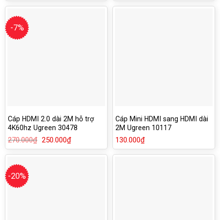
là:
tại
190.000₫.
là:
180.000₫.
-7%
Cáp HDMI 2.0 dài 2M hỗ trợ
Cáp Mini HDMI sang HDMI dài
4K60hz Ugreen 30478
2M Ugreen 10117
270.000
₫
Giá
250.000
₫
Giá
130.000
₫
gốc
hiện
là:
tại
270.000₫.
là:
250.000₫.
-20%