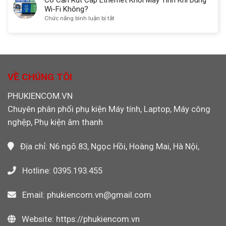
CNC,
Hãng
CF
Wi-Fi Không?
PLC,
Máy
4GB
ở
Chức năng bình luận bị tắt
Máy
Công
Transcend
Có
Ảnh
Nghiệp,
133X
Cần
Máy
Chính
Rút
Ảnh
Hãng
Cáp
Máy
Cho
Ethernet
Quay
Máy
Khỏi
VỀ CHÚNG TÔI
Video
CNC,
Máy
PLC
Tính
PHUKIENCOM.VN
Công
Khi
Nghiệp
Chuyên phân phối phụ kiện Máy tính, Laptop, Máy công
Dùng
Wi-
nghệp, Phụ kiện âm thanh
Fi
Không?
Địa chỉ: N6 ngõ 83, Ngọc Hồi, Hoàng Mai, Hà Nội,
Hotline: 0395.193.455
Email: phukiencom.vn@gmail.com
Website: https://phukiencom.vn