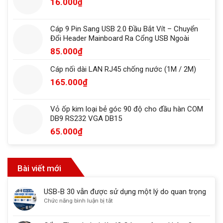
16.000
₫
Cáp 9 Pin Sang USB 2.0 Đầu Bắt Vít – Chuyển
Đổi Header Mainboard Ra Cổng USB Ngoài
85.000
₫
Cáp nối dài LAN RJ45 chống nước (1M / 2M)
165.000
₫
Vỏ ốp kim loại bẻ góc 90 độ cho đầu hàn COM
DB9 RS232 VGA DB15
65.000
₫
Bài viết mới
USB-B 30 vẫn được sử dụng một lý do quan trọng
ở
Chức năng bình luận bị tắt
USB-
B