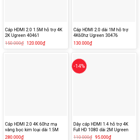
Cáp HDMI 2.0 1.5M hỗ trợ 4K
Cáp HDMI 2.0 dài 1M hỗ trợ
2K Ugreen 40461
4K60hz Ugreen 30476
150.000
₫
Giá
120.000
₫
Giá
130.000
₫
gốc
hiện
là:
tại
150.000₫.
là:
120.000₫.
-14%
Cáp HDMI 2.0 4K 60hz mạ
Dây cáp HDMI 1.4 hỗ trợ 4K
vàng bọc kim loại dài 1.5M
Full HD 1080 dài 2M Ugreen
Ugreen 50107
10107
280.000
₫
110.000
₫
Giá
95.000
₫
Giá