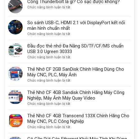
Cổng Thunderbolt là gì? Có sạc được không?
30
ở
Chức năng bình luận bị tắt
vẫn
Cổng
được
Thunderbolt
sử
So sánh USB-C, HDMI 2.1 với DisplayPort kết nối
là
dụng
màn hình chuẩn nhất
gì?
một
ở
Chức năng bình luận bị tắt
Có
lý
So
sạc
do
sánh
Đầu đọc thẻ nhớ Đa Năng SD/TF/CF/MS chuẩn
được
quan
USB-
USB 3.0 Ugreen 30333
không?
trọng
C,
ở
Chức năng bình luận bị tắt
HDMI
Đầu
2.1
đọc
Thẻ Nhớ CF 2GB SanDisk Chính Hãng Dùng Cho
với
thẻ
Máy CNC, PLC, Máy Ảnh
DisplayPort
nhớ
ở
Chức năng bình luận bị tắt
kết
Đa
Thẻ
nối
Năng
Nhớ
Thẻ Nhớ CF 4GB Sandisk Chính Hãng Máy Công
màn
SD/TF/CF/MS
CF
Nghiệp, Máy Ảnh Máy Quay Video
hình
chuẩn
2GB
ở
Chức năng bình luận bị tắt
chuẩn
USB
SanDisk
Thẻ
nhất
3.0
Chính
Nhớ
Thẻ Nhớ CF 4GB Transcend 133X Chính Hãng Cho
Ugreen
Hãng
CF
Máy CNC, PLC Công Nghiệp
30333
Dùng
4GB
ở
Chức năng bình luận bị tắt
Cho
Sandisk
Thẻ
Máy
Chính
Nhớ
Có Cần Rút Cáp Ethernet Khỏi Máy Tính Khi Dùng