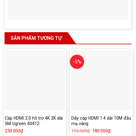
SẢN PHẨM TƯƠNG TỰ
-5%
Cáp HDMI 2.0 hỗ trợ 4K 2K dài
Dây cáp HDMI 1.4 dài 10M đầu
5M Ugreen 40412
mạ vàng
250.000
₫
190.000
₫
Giá
180.000
₫
Giá
gốc
hiện