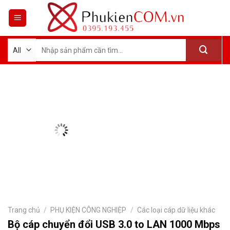
Skip
to
content
Tìm
kiếm:
Trang chủ
/
PHỤ KIỆN CÔNG NGHIỆP
/
Các loại cáp dữ liệu khác
Bộ cáp chuyển đổi USB 3.0 to LAN 1000 Mbps