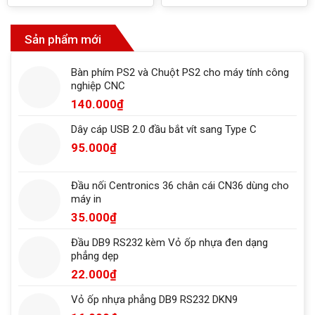
gốc
hiện
là:
tại
110.000₫.
là:
95.000₫.
Sản phẩm mới
Bàn phím PS2 và Chuột PS2 cho máy tính công
nghiệp CNC
140.000
₫
Dây cáp USB 2.0 đầu bắt vít sang Type C
95.000
₫
Đầu nối Centronics 36 chân cái CN36 dùng cho
máy in
35.000
₫
Đầu DB9 RS232 kèm Vỏ ốp nhựa đen dạng
phẳng dẹp
22.000
₫
Vỏ ốp nhựa phẳng DB9 RS232 DKN9