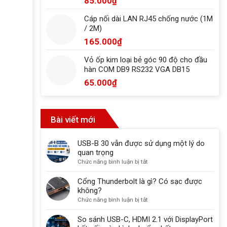
85.000
₫
Cáp nối dài LAN RJ45 chống nước (1M
/ 2M)
165.000
₫
Vỏ ốp kim loại bẻ góc 90 độ cho đầu
hàn COM DB9 RS232 VGA DB15
65.000
₫
Bài viết mới
USB-B 30 vẫn được sử dụng một lý do
quan trọng
ở
Chức năng bình luận bị tắt
USB-
B
Cổng Thunderbolt là gì? Có sạc được
30
không?
vẫn
ở
Chức năng bình luận bị tắt
được
Cổng
sử
Thunderbolt
So sánh USB-C, HDMI 2.1 với DisplayPort
dụng
là