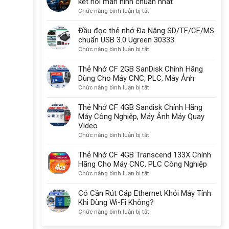
kết nối màn hình chuẩn nhất
một
gì?
ở
Chức năng bình luận bị tắt
lý
Có
So
do
sạc
sánh
Đầu đọc thẻ nhớ Đa Năng SD/TF/CF/MS
quan
được
USB-
chuẩn USB 3.0 Ugreen 30333
trọng
không?
C,
ở
Chức năng bình luận bị tắt
HDMI
Đầu
2.1
đọc
Thẻ Nhớ CF 2GB SanDisk Chính Hãng
với
thẻ
Dùng Cho Máy CNC, PLC, Máy Ảnh
DisplayPort
nhớ
ở
Chức năng bình luận bị tắt
kết
Đa
Thẻ
nối
Năng
Nhớ
Thẻ Nhớ CF 4GB Sandisk Chính Hãng
màn
SD/TF/CF/MS
CF
Máy Công Nghiệp, Máy Ảnh Máy Quay
hình
chuẩn
2GB
Video
chuẩn
USB
SanDisk
ở
Chức năng bình luận bị tắt
nhất
3.0
Chính
Thẻ
Ugreen
Hãng
Nhớ
Thẻ Nhớ CF 4GB Transcend 133X Chính
30333
Dùng
CF
Hãng Cho Máy CNC, PLC Công Nghiệp
Cho
4GB
ở
Chức năng bình luận bị tắt
Máy
Sandisk
Thẻ
CNC,
Chính
Nhớ
Có Cần Rút Cáp Ethernet Khỏi Máy Tính
PLC,
Hãng
CF
Khi Dùng Wi-Fi Không?
Máy
Máy
4GB
ở
Chức năng bình luận bị tắt
Ảnh
Công
Transcend
Có
Nghiệp,
133X