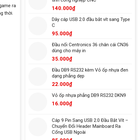
 game ra
140.000
₫
g thời.
Dây cáp USB 2.0 đầu bắt vít sang Type
C
95.000
₫
Đầu nối Centronics 36 chân cái CN36
dùng cho máy in
35.000
₫
Đầu DB9 RS232 kèm Vỏ ốp nhựa đen
dạng phẳng dẹp
22.000
₫
Vỏ ốp nhựa phẳng DB9 RS232 DKN9
16.000
₫
Cáp 9 Pin Sang USB 2.0 Đầu Bắt Vít –
Chuyển Đổi Header Mainboard Ra
Cổng USB Ngoài