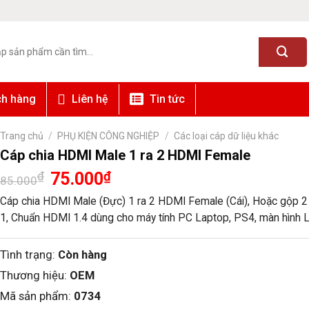
ch hàng
Liên hệ
Tin tức
Trang chủ
/
PHỤ KIỆN CÔNG NGHIỆP
/
Các loại cáp dữ liệu khác
Cáp chia HDMI Male 1 ra 2 HDMI Female
Giá
Giá
₫
75.000
₫
85.000
gốc
hiện
là:
tại
Cáp chia HDMI Male (Đực) 1 ra 2 HDMI Female (Cái), Hoặc gộp 
85.000₫.
là:
1, Chuẩn HDMI 1.4 dùng cho máy tính PC Laptop, PS4, màn hình LC
75.000₫.
Tình trạng:
Còn hàng
Thương hiệu:
OEM
Mã sản phẩm:
0734