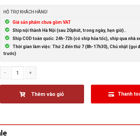
HỖ TRỢ KHÁCH HÀNG!
Giá sản phẩm chưa gồm VAT
Ship nội thành Hà Nội (sau 20phút, trong ngày, hẹn giờ)..
Ship COD toàn quốc: 24h-72h (có ship hỏa tốc), ship qua nhà x
Thời gian làm việc: Thứ 2 đến thứ 7 (8h-17h30), Chủ nhật (gọi đ
trước)
Cáp chia HDMI Male 1 ra 2 HDMI Female số lượng
Thêm vào giỏ
Thanh to
le