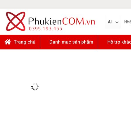
Skip
to
content
Tìm
kiếm:
Trang chủ
Danh mục sản phẩm
Hỗ trợ khá