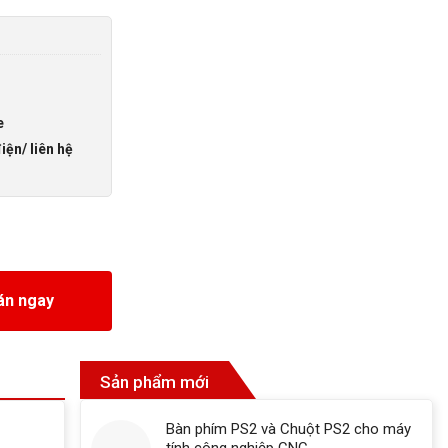
e
iện/ liên hệ
án ngay
Sản phẩm mới
Bàn phím PS2 và Chuột PS2 cho máy
tính công nghiệp CNC