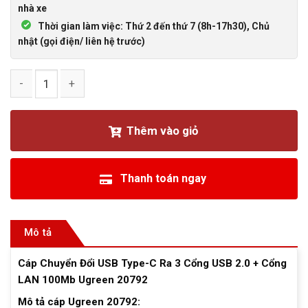
nhà xe
Thời gian làm việc: Thứ 2 đến thứ 7 (8h-17h30), Chủ
nhật (gọi điện/ liên hệ trước)
Cáp chuyển đổi TypeC ra 3 USB 2.0 + LAN 100Mb Ugreen 20
Thêm vào giỏ
Thanh toán ngay
Mô tả
Cáp Chuyển Đổi USB Type-C Ra 3 Cổng USB 2.0 + Cổng
LAN 100Mb Ugreen 20792
Mô tả cáp Ugreen 20792: