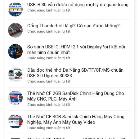
USB-B 30 vẫn được sử dụng một lý do quan trọng
ở
Chức năng bình luận bị tắt
USB-
B
Cổng Thunderbolt là gì? Có sạc được không?
30
ở
Chức năng bình luận bị tắt
vẫn
Cổng
được
Thunderbolt
sử
So sánh USB-C, HDMI 2.1 với DisplayPort kết nối
là
dụng
màn hình chuẩn nhất
gì?
một
ở
Chức năng bình luận bị tắt
Có
lý
So
sạc
do
sánh
Đầu đọc thẻ nhớ Đa Năng SD/TF/CF/MS chuẩn
được
quan
USB-
USB 3.0 Ugreen 30333
không?
trọng
C,
ở
Chức năng bình luận bị tắt
HDMI
Đầu
2.1
đọc
Thẻ Nhớ CF 2GB SanDisk Chính Hãng Dùng Cho
với
thẻ
Máy CNC, PLC, Máy Ảnh
DisplayPort
nhớ
ở
Chức năng bình luận bị tắt
kết
Đa
Thẻ
nối
Năng
Nhớ
Thẻ Nhớ CF 4GB Sandisk Chính Hãng Máy Công
màn
SD/TF/CF/MS
CF
Nghiệp, Máy Ảnh Máy Quay Video
hình
chuẩn
2GB
ở
Chức năng bình luận bị tắt
chuẩn
USB
SanDisk
Thẻ
nhất
3.0
Chính
Nhớ