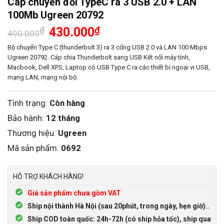
Cáp chuyển đổi TypeC ra 3 USB 2.0 + LAN
100Mb Ugreen 20792
Giá
Giá
₫
430.000
₫
490.000
gốc
hiện
là:
tại
Bộ chuyển Type C (thunderbolt 3) ra 3 cổng USB 2.0 và LAN 100 Mbps
490.000₫.
là:
Ugreen 20792. Cáp chia Thunderbolt sang USB Kết nối máy tính,
430.000₫.
Macbook, Dell XPS, Laptop có USB Type C ra các thiết bị ngoại vi USB,
mạng LAN, mạng nội bộ.
Tình trạng:
Còn hàng
Bảo hành:
12 tháng
Thương hiệu:
Ugreen
Mã sản phẩm:
0692
HỖ TRỢ KHÁCH HÀNG!
Giá sản phẩm chưa gồm VAT
Ship nội thành Hà Nội (sau 20phút, trong ngày, hẹn giờ)..
Ship COD toàn quốc: 24h-72h (có ship hỏa tốc), ship qua