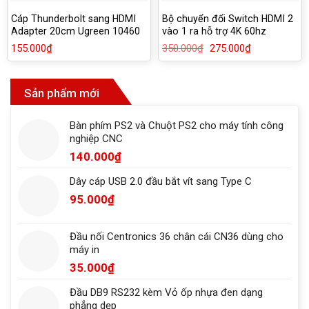
Cáp Thunderbolt sang HDMI
Bộ chuyển đổi Switch HDMI 2
Adapter 20cm Ugreen 10460
vào 1 ra hỗ trợ 4K 60hz
chính hãng
Ugreen 50966
155.000
₫
350.000
₫
Giá
275.000
₫
Giá
gốc
hiện
là:
tại
350.000₫.
là:
275.000₫.
Sản phẩm mới
Bàn phím PS2 và Chuột PS2 cho máy tính công
nghiệp CNC
140.000
₫
Dây cáp USB 2.0 đầu bắt vít sang Type C
95.000
₫
Đầu nối Centronics 36 chân cái CN36 dùng cho
máy in
35.000
₫
Đầu DB9 RS232 kèm Vỏ ốp nhựa đen dạng
phẳng dẹp