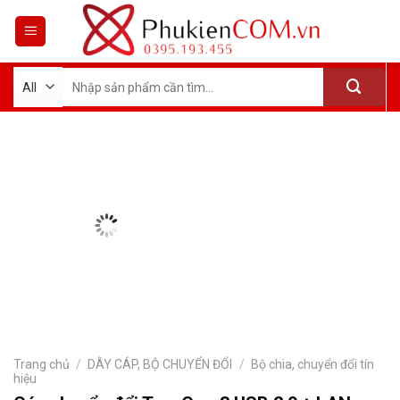
Skip
to
content
Tìm
kiếm:
Trang chủ
/
DÂY CÁP, BỘ CHUYỂN ĐỔI
/
Bộ chia, chuyển đổi tín
hiệu