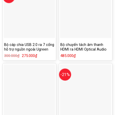
Bộ cáp chia USB 2.0 ra 7 cổng
Bộ chuyển tách âm thanh
hỗ trợ nguồn ngoài Ugreen
HDMI ra HDMI Optical Audio
30374
3.5mm Ugreen 60649
300.000
₫
Giá
275.000
₫
Giá
485.000
₫
gốc
hiện
là:
tại
300.000₫.
là:
275.000₫.
-21%