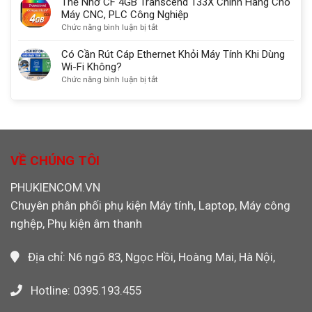
Thẻ Nhớ CF 4GB Transcend 133X Chính Hãng Cho
Ugreen
Hãng
CF
Máy CNC, PLC Công Nghiệp
30333
Dùng
4GB
ở
Chức năng bình luận bị tắt
Cho
Sandisk
Thẻ
Máy
Chính
Nhớ
Có Cần Rút Cáp Ethernet Khỏi Máy Tính Khi Dùng
CNC,
Hãng
CF
Wi-Fi Không?
PLC,
Máy
4GB
ở
Chức năng bình luận bị tắt
Máy
Công
Transcend
Có
Ảnh
Nghiệp,
133X
Cần
Máy
Chính
Rút
Ảnh
Hãng
Cáp
Máy
Cho
Ethernet
Quay
Máy
Khỏi
VỀ CHÚNG TÔI
Video
CNC,
Máy
PLC
Tính
PHUKIENCOM.VN
Công
Khi
Nghiệp
Chuyên phân phối phụ kiện Máy tính, Laptop, Máy công
Dùng
Wi-
nghệp, Phụ kiện âm thanh
Fi
Không?
Địa chỉ: N6 ngõ 83, Ngọc Hồi, Hoàng Mai, Hà Nội,
Hotline: 0395.193.455