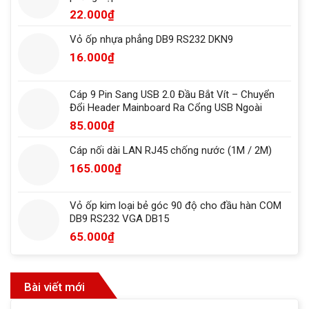
22.000
₫
Vỏ ốp nhựa phẳng DB9 RS232 DKN9
16.000
₫
Cáp 9 Pin Sang USB 2.0 Đầu Bắt Vít – Chuyển
Đổi Header Mainboard Ra Cổng USB Ngoài
85.000
₫
Cáp nối dài LAN RJ45 chống nước (1M / 2M)
165.000
₫
Vỏ ốp kim loại bẻ góc 90 độ cho đầu hàn COM
DB9 RS232 VGA DB15
65.000
₫
Bài viết mới