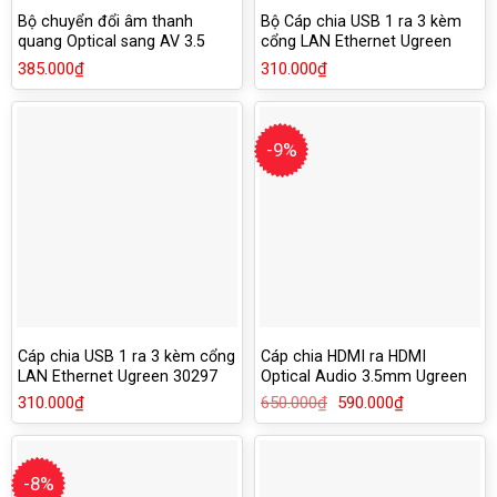
Bộ chuyển đổi âm thanh
Bộ Cáp chia USB 1 ra 3 kèm
quang Optical sang AV 3.5
cổng LAN Ethernet Ugreen
audio RCA Ugreen 30910
30301 màu đen
385.000
₫
310.000
₫
-9%
Cáp chia USB 1 ra 3 kèm cổng
Cáp chia HDMI ra HDMI
LAN Ethernet Ugreen 30297
Optical Audio 3.5mm Ugreen
40281
310.000
₫
650.000
₫
Giá
590.000
₫
Giá
gốc
hiện
là:
tại
650.000₫.
là:
590.000₫.
-8%