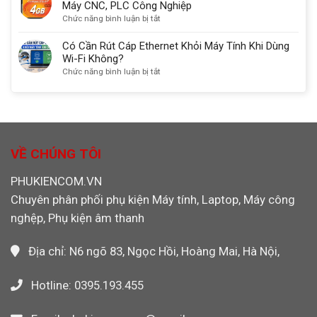
Hãng
CF
Máy CNC, PLC Công Nghiệp
30333
Dùng
4GB
ở
Chức năng bình luận bị tắt
Cho
Sandisk
Thẻ
Máy
Chính
Nhớ
Có Cần Rút Cáp Ethernet Khỏi Máy Tính Khi Dùng
CNC,
Hãng
CF
Wi-Fi Không?
PLC,
Máy
4GB
ở
Chức năng bình luận bị tắt
Máy
Công
Transcend
Có
Ảnh
Nghiệp,
133X
Cần
Máy
Chính
Rút
Ảnh
Hãng
Cáp
Máy
Cho
Ethernet
Quay
Máy
Khỏi
VỀ CHÚNG TÔI
Video
CNC,
Máy
PLC
Tính
PHUKIENCOM.VN
Công
Khi
Nghiệp
Chuyên phân phối phụ kiện Máy tính, Laptop, Máy công
Dùng
Wi-
nghệp, Phụ kiện âm thanh
Fi
Không?
Địa chỉ: N6 ngõ 83, Ngọc Hồi, Hoàng Mai, Hà Nội,
Hotline: 0395.193.455