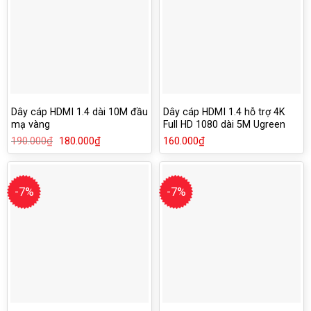
Dây cáp HDMI 1.4 dài 10M đầu
Dây cáp HDMI 1.4 hỗ trợ 4K
mạ vàng
Full HD 1080 dài 5M Ugreen
10109
190.000
₫
Giá
180.000
₫
Giá
160.000
₫
gốc
hiện
là:
tại
190.000₫.
là:
180.000₫.
-7%
-7%