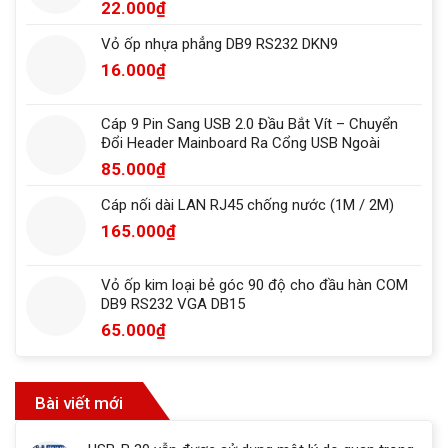
22.000
₫
Vỏ ốp nhựa phẳng DB9 RS232 DKN9
16.000
₫
Cáp 9 Pin Sang USB 2.0 Đầu Bắt Vít – Chuyển
Đổi Header Mainboard Ra Cổng USB Ngoài
85.000
₫
Cáp nối dài LAN RJ45 chống nước (1M / 2M)
165.000
₫
Vỏ ốp kim loại bẻ góc 90 độ cho đầu hàn COM
DB9 RS232 VGA DB15
65.000
₫
Bài viết mới