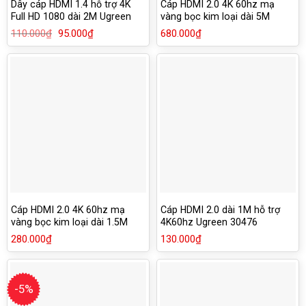
Dây cáp HDMI 1.4 hỗ trợ 4K
Cáp HDMI 2.0 4K 60hz mạ
Full HD 1080 dài 2M Ugreen
vàng bọc kim loại dài 5M
10107
Ugreen 50110
110.000
₫
Giá
95.000
₫
Giá
680.000
₫
gốc
hiện
là:
tại
110.000₫.
là:
95.000₫.
Cáp HDMI 2.0 4K 60hz mạ
Cáp HDMI 2.0 dài 1M hỗ trợ
vàng bọc kim loại dài 1.5M
4K60hz Ugreen 30476
Ugreen 50107
280.000
₫
130.000
₫
-5%