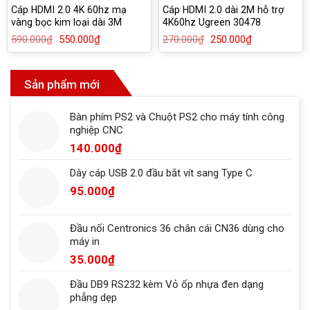
Cáp HDMI 2.0 4K 60hz mạ
Cáp HDMI 2.0 dài 2M hỗ trợ
vàng bọc kim loại dài 3M
4K60hz Ugreen 30478
Ugreen 50109
590.000
₫
Giá
550.000
₫
Giá
270.000
₫
Giá
250.000
₫
Giá
gốc
hiện
gốc
hiện
là:
tại
là:
tại
590.000₫.
là:
270.000₫.
là:
550.000₫.
250.000₫.
Sản phẩm mới
Bàn phím PS2 và Chuột PS2 cho máy tính công
nghiệp CNC
140.000
₫
Dây cáp USB 2.0 đầu bắt vít sang Type C
95.000
₫
Đầu nối Centronics 36 chân cái CN36 dùng cho
máy in
35.000
₫
Đầu DB9 RS232 kèm Vỏ ốp nhựa đen dạng
phẳng dẹp