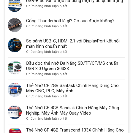
USB-B 30 vẫn được sử dụng một lý do quan trọng
ở
Chức năng bình luận bị tắt
USB-
B
Cổng Thunderbolt là gì? Có sạc được không?
30
ở
Chức năng bình luận bị tắt
vẫn
Cổng
được
Thunderbolt
sử
So sánh USB-C, HDMI 2.1 với DisplayPort kết nối
là
dụng
màn hình chuẩn nhất
gì?
một
ở
Chức năng bình luận bị tắt
Có
lý
So
sạc
do
sánh
Đầu đọc thẻ nhớ Đa Năng SD/TF/CF/MS chuẩn
được
quan
USB-
USB 3.0 Ugreen 30333
không?
trọng
C,
ở
Chức năng bình luận bị tắt
HDMI
Đầu
2.1
đọc
Thẻ Nhớ CF 2GB SanDisk Chính Hãng Dùng Cho
với
thẻ
Máy CNC, PLC, Máy Ảnh
DisplayPort
nhớ
ở
Chức năng bình luận bị tắt
kết
Đa
Thẻ
nối
Năng
Nhớ
Thẻ Nhớ CF 4GB Sandisk Chính Hãng Máy Công
màn
SD/TF/CF/MS
CF
Nghiệp, Máy Ảnh Máy Quay Video
hình
chuẩn
2GB
ở
Chức năng bình luận bị tắt
chuẩn
USB
SanDisk
Thẻ
nhất
3.0
Chính
Nhớ
Thẻ Nhớ CF 4GB Transcend 133X Chính Hãng Cho
Ugreen