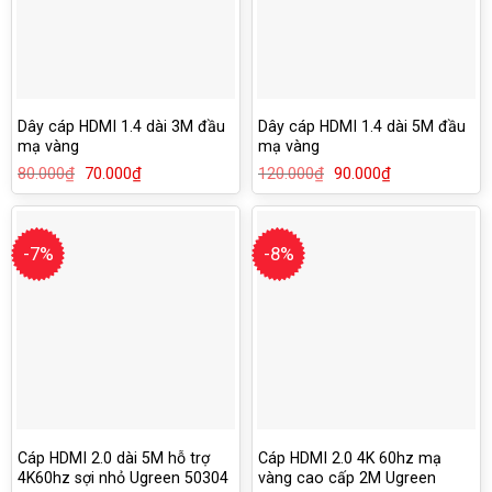
Dây cáp HDMI 1.4 dài 3M đầu
Dây cáp HDMI 1.4 dài 5M đầu
mạ vàng
mạ vàng
80.000
₫
Giá
70.000
₫
Giá
120.000
₫
Giá
90.000
₫
Giá
gốc
hiện
gốc
hiện
là:
tại
là:
tại
80.000₫.
là:
120.000₫.
là:
70.000₫.
90.000₫.
-7%
-8%
Cáp HDMI 2.0 dài 5M hỗ trợ
Cáp HDMI 2.0 4K 60hz mạ
4K60hz sợi nhỏ Ugreen 50304
vàng cao cấp 2M Ugreen