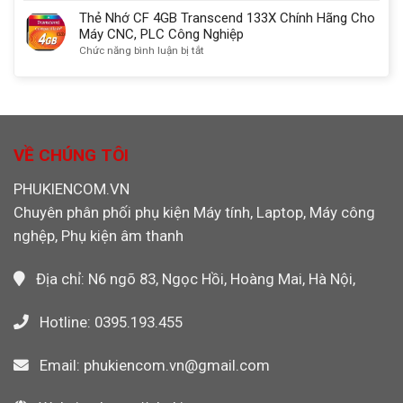
nhất
3.0
Chính
Nhớ
Thẻ Nhớ CF 4GB Transcend 133X Chính Hãng Cho
Ugreen
Hãng
CF
Máy CNC, PLC Công Nghiệp
30333
Dùng
4GB
ở
Chức năng bình luận bị tắt
Cho
Sandisk
Thẻ
Máy
Chính
Nhớ
CNC,
Hãng
CF
PLC,
Máy
4GB
Máy
Công
Transcend
Ảnh
Nghiệp,
133X
VỀ CHÚNG TÔI
Máy
Chính
Ảnh
Hãng
PHUKIENCOM.VN
Máy
Cho
Quay
Chuyên phân phối phụ kiện Máy tính, Laptop, Máy công
Máy
Video
CNC,
nghệp, Phụ kiện âm thanh
PLC
Công
Nghiệp
Địa chỉ: N6 ngõ 83, Ngọc Hồi, Hoàng Mai, Hà Nội,
Hotline: 0395.193.455
Email: phukiencom.vn@gmail.com