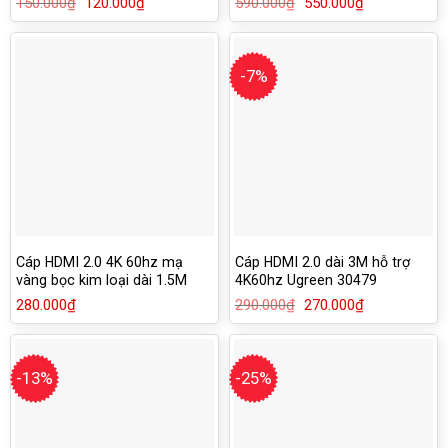
150.000
₫
Giá
120.000
₫
Giá
590.000
₫
Giá
550.000
₫
Giá
gốc
hiện
gốc
hiện
là:
tại
là:
tại
150.000₫.
là:
590.000₫.
là:
120.000₫.
550.000₫.
-7%
Cáp HDMI 2.0 4K 60hz mạ
Cáp HDMI 2.0 dài 3M hỗ trợ
vàng bọc kim loại dài 1.5M
4K60hz Ugreen 30479
Ugreen 50107
280.000
₫
290.000
₫
Giá
270.000
₫
Giá
gốc
hiện
là:
tại
290.000₫.
là:
270.000₫.
-13%
-25%