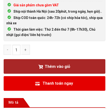
Giá sản phẩm chưa gồm VAT
Ship nội thành Hà Nội (sau 20phút, trong ngày, hẹn giờ)..
Ship COD toàn quốc: 24h-72h (có ship hỏa tốc), ship qua
nhà xe
Thời gian làm việc: Thứ 2 đến thứ 7 (8h-17h30), Chủ
nhật (gọi điện/ liên hệ trước)
Cáp lập trình Console USB to RJ45 Ugreen 50773 dài 1.5m cấ
Thêm vào giỏ
Thanh toán ngay
Mô tả