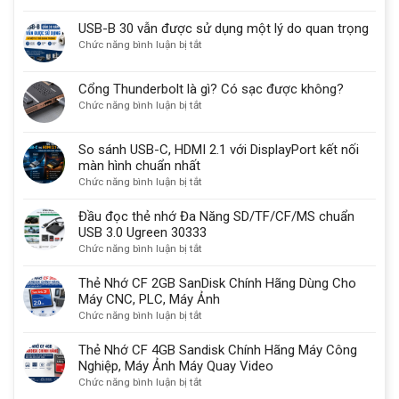
Công
Dụng,
USB-B 30 vẫn được sử dụng một lý do quan trọng
Ứng
ở
Chức năng bình luận bị tắt
Dụng
USB-
Và
B
Cổng Thunderbolt là gì? Có sạc được không?
Cách
30
ở
Chức năng bình luận bị tắt
Sử
vẫn
Cổng
Dụng
được
Thunderbolt
Cổng
sử
So sánh USB-C, HDMI 2.1 với DisplayPort kết nối
là
Com
dụng
màn hình chuẩn nhất
gì?
Db9
một
ở
Chức năng bình luận bị tắt
Có
9
lý
So
sạc
chân
do
sánh
Đầu đọc thẻ nhớ Đa Năng SD/TF/CF/MS chuẩn
được
quan
USB-
USB 3.0 Ugreen 30333
không?
trọng
C,
ở
Chức năng bình luận bị tắt
HDMI
Đầu
2.1
đọc
Thẻ Nhớ CF 2GB SanDisk Chính Hãng Dùng Cho
với
thẻ
Máy CNC, PLC, Máy Ảnh
DisplayPort
nhớ
ở
Chức năng bình luận bị tắt
kết
Đa
Thẻ
nối
Năng
Nhớ
Thẻ Nhớ CF 4GB Sandisk Chính Hãng Máy Công
màn
SD/TF/CF/MS
CF
Nghiệp, Máy Ảnh Máy Quay Video
hình
chuẩn
2GB
ở
Chức năng bình luận bị tắt
chuẩn
USB
SanDisk
Thẻ