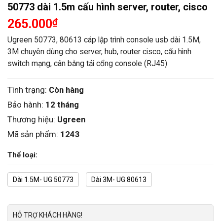
50773 dài 1.5m cấu hình server, router, cisco
265.000
₫
Ugreen 50773, 80613 cáp lập trình console usb dài 1.5M,
3M chuyên dùng cho server, hub, router cisco, cấu hình
switch mạng, cân bằng tải cổng console (RJ45)
Tình trạng:
Còn hàng
Bảo hành:
12 tháng
Thương hiệu:
Ugreen
Mã sản phẩm:
1243
Thể loại:
Dài 1.5M- UG 50773
Dài 3M- UG 80613
HỖ TRỢ KHÁCH HÀNG!