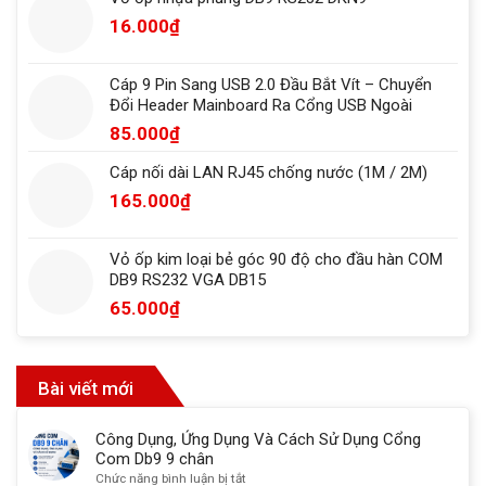
16.000
₫
Cáp 9 Pin Sang USB 2.0 Đầu Bắt Vít – Chuyển
Đổi Header Mainboard Ra Cổng USB Ngoài
85.000
₫
Cáp nối dài LAN RJ45 chống nước (1M / 2M)
165.000
₫
Vỏ ốp kim loại bẻ góc 90 độ cho đầu hàn COM
DB9 RS232 VGA DB15
65.000
₫
Bài viết mới
Công Dụng, Ứng Dụng Và Cách Sử Dụng Cổng
Com Db9 9 chân
ở
Chức năng bình luận bị tắt