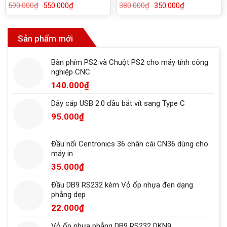
50108
590.000
₫
Giá
550.000
₫
Giá
380.000
₫
Giá
350.000
₫
Giá
gốc
hiện
gốc
hiện
là:
tại
là:
tại
590.000₫.
là:
380.000₫.
là:
550.000₫.
350.000₫.
Sản phẩm mới
Bàn phím PS2 và Chuột PS2 cho máy tính công
nghiệp CNC
140.000
₫
Dây cáp USB 2.0 đầu bắt vít sang Type C
95.000
₫
Đầu nối Centronics 36 chân cái CN36 dùng cho
máy in
35.000
₫
Đầu DB9 RS232 kèm Vỏ ốp nhựa đen dạng
phẳng dẹp
22.000
₫
Vỏ ốp nhựa phẳng DB9 RS232 DKN9