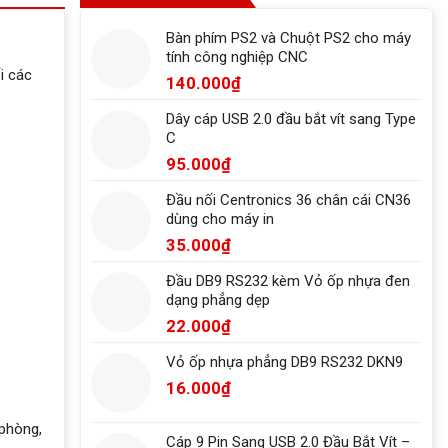
Bàn phím PS2 và Chuột PS2 cho máy
tính công nghiệp CNC
i các
140.000
₫
Dây cáp USB 2.0 đầu bắt vít sang Type
C
95.000
₫
Đầu nối Centronics 36 chân cái CN36
dùng cho máy in
35.000
₫
Đầu DB9 RS232 kèm Vỏ ốp nhựa đen
dạng phẳng dẹp
22.000
₫
Vỏ ốp nhựa phẳng DB9 RS232 DKN9
16.000
₫
phòng,
Cáp 9 Pin Sang USB 2.0 Đầu Bắt Vít –