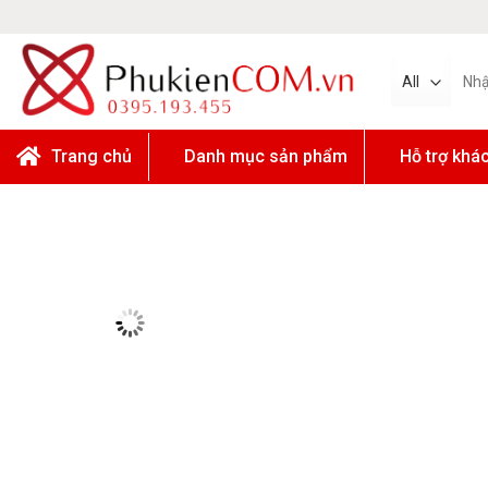
Skip
to
content
Tìm
kiếm:
Trang chủ
Danh mục sản phẩm
Hỗ trợ khá