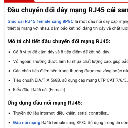
Đầu chuyển đổi dây mạng RJ45 cái san
Giắc cái RJ45 female sang 8P8C
là một đầu nối dây cáp mạng 
thiết bị mạng với nhau, đảm bảo kết nối đáng tin cậy và chất lượn
Mô tả chi tiết đầu chuyển đổi mạng RJ45:
Có 8 vị trí để cắm dây và 8 tiếp điểm để kết nối dây.
Vỏ ngoài: Thường được làm từ nhựa chất lượng cao, giúp bảo
Các chân tiếp điểm bên trong thường được mạ vàng hoặc nik
Tiêu chuẩn EIA/TIA 568B, sử dụng cáp mạng UTP CAT 7/6/5
Kiểu đầu: RJ45 cái (Female)
Ứng dụng đầu nối mạng RJ45:
Truyền dữ liệu internet, điều khiển, serial controller…
Đầu nối mạng
RJ45 female sang 8P8C Sử dụng trong thi công