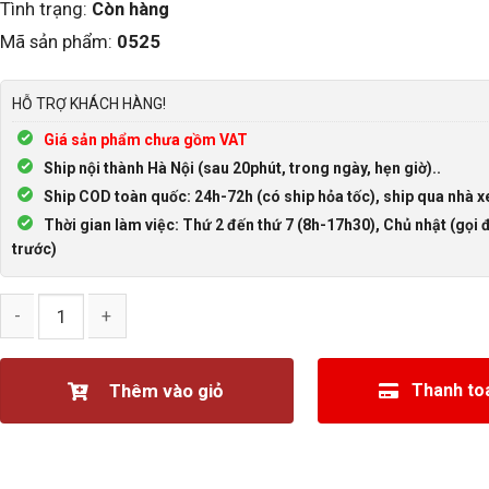
Tình trạng:
Còn hàng
Mã sản phẩm:
0525
HỖ TRỢ KHÁCH HÀNG!
Giá sản phẩm chưa gồm VAT
Ship nội thành Hà Nội (sau 20phút, trong ngày, hẹn giờ)..
Ship COD toàn quốc: 24h-72h (có ship hỏa tốc), ship qua nhà x
Thời gian làm việc: Thứ 2 đến thứ 7 (8h-17h30), Chủ nhật (gọi đ
trước)
Đầu giắc mạng RJ45 cái chuyển đổi sang 8P8C Terminal Block v
Thêm vào giỏ
Thanh to