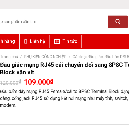
ch hàng
Liên hệ
Tin tức
Trang chủ
/
PHỤ KIỆN CÔNG NGHIỆP
/
Các loại đầu giắc, đầu hàn DSU
Đầu giắc mạng RJ45 cái chuyển đổi sang 8P8C T
Block vặn vít
Giá
Giá
₫
109.000
₫
120.000
gốc
hiện
là:
tại
Đầu bấm dây mạng RJ45 Female/cái to 8P8C Terminal Block dạng
120.000₫.
là:
dàng, cổng jack RJ45 sử dụng kết nối mạng như máy tính, switch, 
109.000₫.
modem.