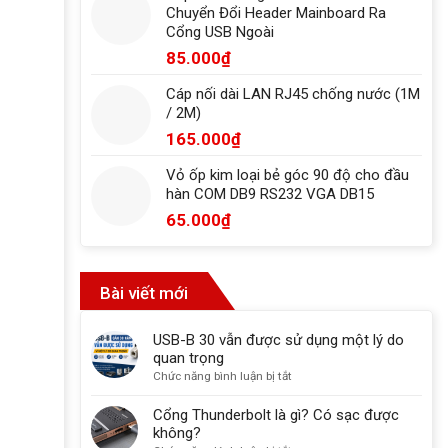
Chuyển Đổi Header Mainboard Ra
Cổng USB Ngoài
85.000
₫
Cáp nối dài LAN RJ45 chống nước (1M
/ 2M)
165.000
₫
Vỏ ốp kim loại bẻ góc 90 độ cho đầu
hàn COM DB9 RS232 VGA DB15
65.000
₫
Bài viết mới
USB-B 30 vẫn được sử dụng một lý do
quan trọng
ở
Chức năng bình luận bị tắt
USB-
B
Cổng Thunderbolt là gì? Có sạc được
30
không?
vẫn