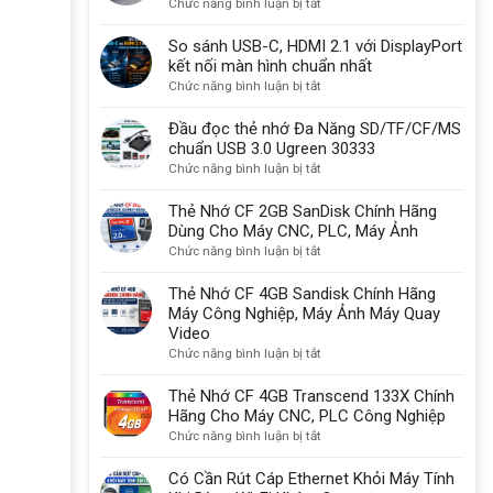
ở
Chức năng bình luận bị tắt
được
Cổng
sử
Thunderbolt
So sánh USB-C, HDMI 2.1 với DisplayPort
dụng
là
kết nối màn hình chuẩn nhất
một
gì?
ở
Chức năng bình luận bị tắt
lý
Có
So
do
sạc
sánh
Đầu đọc thẻ nhớ Đa Năng SD/TF/CF/MS
quan
được
USB-
chuẩn USB 3.0 Ugreen 30333
trọng
không?
C,
ở
Chức năng bình luận bị tắt
HDMI
Đầu
2.1
đọc
Thẻ Nhớ CF 2GB SanDisk Chính Hãng
với
thẻ
Dùng Cho Máy CNC, PLC, Máy Ảnh
DisplayPort
nhớ
ở
Chức năng bình luận bị tắt
kết
Đa
Thẻ
nối
Năng
Nhớ
Thẻ Nhớ CF 4GB Sandisk Chính Hãng
màn
SD/TF/CF/MS
CF
Máy Công Nghiệp, Máy Ảnh Máy Quay
hình
chuẩn
2GB
Video
chuẩn
USB
SanDisk
ở
Chức năng bình luận bị tắt
nhất
3.0
Chính
Thẻ
Ugreen
Hãng
Nhớ
Thẻ Nhớ CF 4GB Transcend 133X Chính
30333
Dùng
CF
Hãng Cho Máy CNC, PLC Công Nghiệp
Cho
4GB
ở
Chức năng bình luận bị tắt
Máy
Sandisk
Thẻ
CNC,
Chính
Nhớ
Có Cần Rút Cáp Ethernet Khỏi Máy Tính
PLC,
Hãng