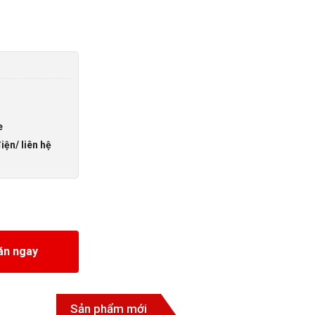
e
iện/ liên hệ
ặn vít số lượng
án ngay
Sản phẩm mới