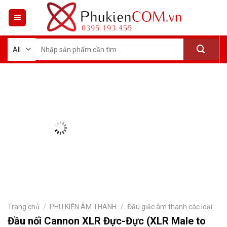
Skip
to
content
Tìm
kiếm:
Trang chủ
/
PHỤ KIỆN ÂM THANH
/
Đầu giắc âm thanh các loại
Đầu nối Cannon XLR Đực-Đực (XLR Male to