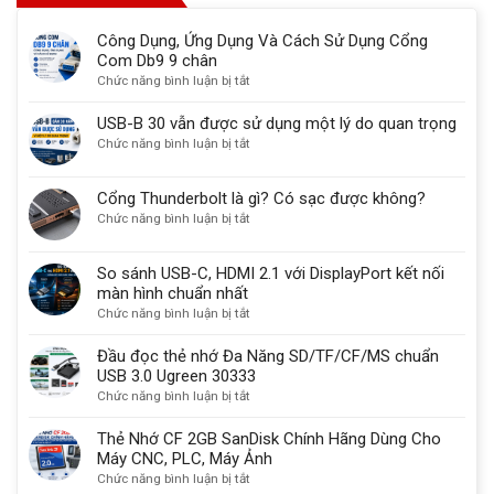
Công Dụng, Ứng Dụng Và Cách Sử Dụng Cổng
Com Db9 9 chân
ở
Chức năng bình luận bị tắt
Công
Dụng,
USB-B 30 vẫn được sử dụng một lý do quan trọng
Ứng
ở
Chức năng bình luận bị tắt
Dụng
USB-
Và
B
Cổng Thunderbolt là gì? Có sạc được không?
Cách
30
ở
Chức năng bình luận bị tắt
Sử
vẫn
Cổng
Dụng
được
Thunderbolt
Cổng
sử
So sánh USB-C, HDMI 2.1 với DisplayPort kết nối
là
Com
dụng
màn hình chuẩn nhất
gì?
Db9
một
ở
Chức năng bình luận bị tắt
Có
9
lý
So
sạc
chân
do
sánh
Đầu đọc thẻ nhớ Đa Năng SD/TF/CF/MS chuẩn
được
quan
USB-
USB 3.0 Ugreen 30333
không?
trọng
C,
ở
Chức năng bình luận bị tắt
HDMI
Đầu
2.1
đọc
Thẻ Nhớ CF 2GB SanDisk Chính Hãng Dùng Cho
với
thẻ
Máy CNC, PLC, Máy Ảnh
DisplayPort
nhớ
ở
Chức năng bình luận bị tắt
kết
Đa