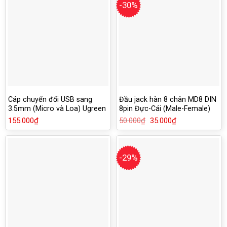
-30%
Cáp chuyển đổi USB sang
Đầu jack hàn 8 chân MD8 DIN
3.5mm (Micro và Loa) Ugreen
8pin Đực-Cái (Male-Female)
30143
chân tròn
155.000
₫
50.000
₫
Giá
35.000
₫
Giá
gốc
hiện
là:
tại
50.000₫.
là:
35.000₫.
-29%