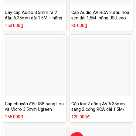
Dây cáp Audio 3.5mm ra 2
Cáp Audio AV RCA 2 đầu hoa
đầu 6.35mm dài 1.5M – hãng
sen dài 1.5M- hãng JSJ cao
JSJ
cấp
150.000
₫
85.000
₫
Cáp chuyển đổi USB sang Loa
Cáp loa 2 cổng AV 6.35mm
và Micro 3.5mm Ugreen
sang 2 cổng RCA dài 1.5M-
30724 màu đen
hãng JSJ cao cấp
155.000
₫
120.000
₫