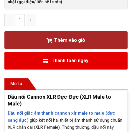
nhật (gọi điện/ liên hệ trước)
Đầu nối Cannon XLR Đực-Đực (XLR Male to Male) số lượng
Thêm vào giỏ
Thanh toán ngay
Mô tả
Đầu nối Cannon XLR Đực-Đực (XLR Male to
Male)
Đầu nối giắc âm thanh cannon xlr male to male (đực
sang đực)
giúp kết nối hai thiết bị âm thanh sử dụng chuẩn
XLR chân cái (XLR Female). Thông thường, đầu nối này