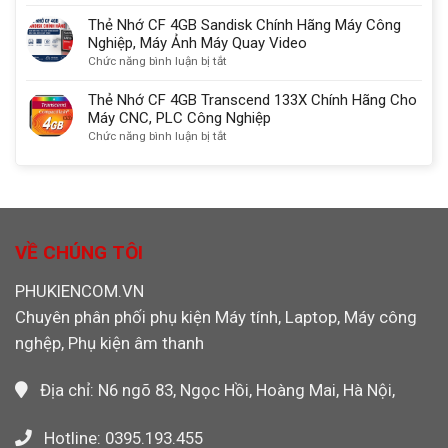
Thẻ
nối
Năng
Nhớ
Thẻ Nhớ CF 4GB Sandisk Chính Hãng Máy Công
màn
SD/TF/CF/MS
CF
Nghiệp, Máy Ảnh Máy Quay Video
hình
chuẩn
2GB
ở
Chức năng bình luận bị tắt
chuẩn
USB
SanDisk
Thẻ
nhất
3.0
Chính
Nhớ
Thẻ Nhớ CF 4GB Transcend 133X Chính Hãng Cho
Ugreen
Hãng
CF
Máy CNC, PLC Công Nghiệp
30333
Dùng
4GB
ở
Chức năng bình luận bị tắt
Cho
Sandisk
Thẻ
Máy
Chính
Nhớ
CNC,
Hãng
CF
PLC,
Máy
4GB
Máy
Công
Transcend
Ảnh
Nghiệp,
133X
VỀ CHÚNG TÔI
Máy
Chính
Ảnh
Hãng
PHUKIENCOM.VN
Máy
Cho
Quay
Chuyên phân phối phụ kiện Máy tính, Laptop, Máy công
Máy
Video
CNC,
nghệp, Phụ kiện âm thanh
PLC
Công
Nghiệp
Địa chỉ: N6 ngõ 83, Ngọc Hồi, Hoàng Mai, Hà Nội,
Hotline: 0395.193.455