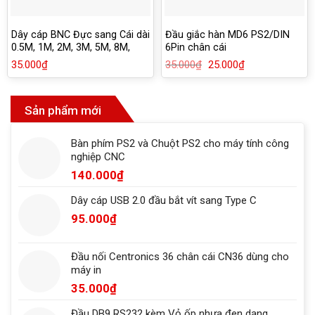
Dây cáp BNC Đực sang Cái dài
Đầu giắc hàn MD6 PS2/DIN
0.5M, 1M, 2M, 3M, 5M, 8M,
6Pin chân cái
10M
35.000
₫
35.000
₫
Giá
25.000
₫
Giá
gốc
hiện
là:
tại
35.000₫.
là:
25.000₫.
Sản phẩm mới
Bàn phím PS2 và Chuột PS2 cho máy tính công
nghiệp CNC
140.000
₫
Dây cáp USB 2.0 đầu bắt vít sang Type C
95.000
₫
Đầu nối Centronics 36 chân cái CN36 dùng cho
máy in
35.000
₫
Đầu DB9 RS232 kèm Vỏ ốp nhựa đen dạng