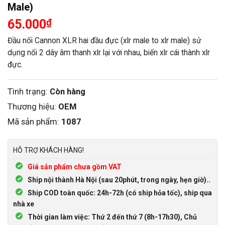
Male)
65.000
₫
Đầu nối Cannon XLR hai đầu đực (xlr male to xlr male) sử
dụng nối 2 dây âm thanh xlr lại với nhau, biến xlr cái thành xlr
đực.
Tình trạng:
Còn hàng
Thương hiệu:
OEM
Mã sản phẩm:
1087
HỖ TRỢ KHÁCH HÀNG!
Giá sản phẩm chưa gồm VAT
Ship nội thành Hà Nội (sau 20phút, trong ngày, hẹn giờ)..
Ship COD toàn quốc: 24h-72h (có ship hỏa tốc), ship qua
nhà xe
Thời gian làm việc: Thứ 2 đến thứ 7 (8h-17h30), Chủ