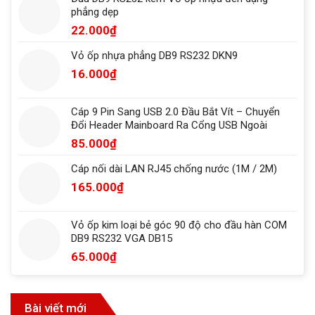
phẳng dẹp
22.000
₫
Vỏ ốp nhựa phẳng DB9 RS232 DKN9
16.000
₫
Cáp 9 Pin Sang USB 2.0 Đầu Bắt Vít – Chuyển
Đổi Header Mainboard Ra Cổng USB Ngoài
85.000
₫
Cáp nối dài LAN RJ45 chống nước (1M / 2M)
165.000
₫
Vỏ ốp kim loại bẻ góc 90 độ cho đầu hàn COM
DB9 RS232 VGA DB15
65.000
₫
Bài viết mới