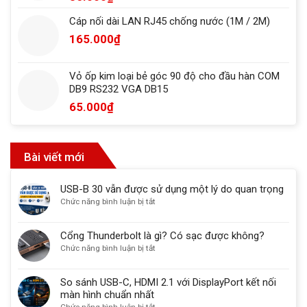
Cáp nối dài LAN RJ45 chống nước (1M / 2M)
165.000
₫
Vỏ ốp kim loại bẻ góc 90 độ cho đầu hàn COM
DB9 RS232 VGA DB15
65.000
₫
Bài viết mới
USB-B 30 vẫn được sử dụng một lý do quan trọng
ở
Chức năng bình luận bị tắt
USB-
B
Cổng Thunderbolt là gì? Có sạc được không?
30
ở
Chức năng bình luận bị tắt
vẫn
Cổng
được
Thunderbolt
sử
So sánh USB-C, HDMI 2.1 với DisplayPort kết nối
là
dụng
màn hình chuẩn nhất
gì?
một
ở