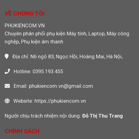
Máy
Cho
Ethernet
Quay
Máy
Khỏi
VỀ CHÚNG TÔI
Video
CNC,
Máy
PLC
Tính
PHUKIENCOM.VN
Công
Khi
Nghiệp
Chuyên phân phối phụ kiện Máy tính, Laptop, Máy công
Dùng
Wi-
nghệp, Phụ kiện âm thanh
Fi
Không?
Địa chỉ: N6 ngõ 83, Ngọc Hồi, Hoàng Mai, Hà Nội,
Hotline: 0395.193.455
Email: phukiencom.vn@gmail.com
Website: https://phukiencom.vn
Người chịu trách nhiệm nội dung:
Đỗ Thị Thu Trang
CHÍNH SÁCH