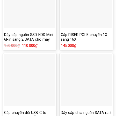
Dây cáp nguồn SSD-HDD Mini
Cáp RISER PCI-E chuyển 1X
6Pin sang 2 SATA cho máy
sang 16X
DELL 3653 3650 3655 3252
150.000
₫
Giá
110.000
₫
Giá
145.000
₫
3668
gốc
hiện
là:
tại
150.000₫.
là:
110.000₫.
Cáp chuyển đổi USB-C to
Dây cáp chia nguồn SATA ra 5