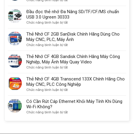
Chức năng bình luận bị tắt
Có
lý
So
sạc
do
sánh
Đầu đọc thẻ nhớ Đa Năng SD/TF/CF/MS chuẩn
được
quan
USB-
USB 3.0 Ugreen 30333
không?
trọng
C,
ở
Chức năng bình luận bị tắt
HDMI
Đầu
2.1
đọc
Thẻ Nhớ CF 2GB SanDisk Chính Hãng Dùng Cho
với
thẻ
Máy CNC, PLC, Máy Ảnh
DisplayPort
nhớ
ở
Chức năng bình luận bị tắt
kết
Đa
Thẻ
nối
Năng
Nhớ
Thẻ Nhớ CF 4GB Sandisk Chính Hãng Máy Công
màn
SD/TF/CF/MS
CF
Nghiệp, Máy Ảnh Máy Quay Video
hình
chuẩn
2GB
ở
Chức năng bình luận bị tắt
chuẩn
USB
SanDisk
Thẻ
nhất
3.0
Chính
Nhớ
Thẻ Nhớ CF 4GB Transcend 133X Chính Hãng Cho
Ugreen
Hãng
CF
Máy CNC, PLC Công Nghiệp
30333
Dùng
4GB
ở
Chức năng bình luận bị tắt
Cho
Sandisk
Thẻ
Máy
Chính
Nhớ
Có Cần Rút Cáp Ethernet Khỏi Máy Tính Khi Dùng
CNC,
Hãng
CF
Wi-Fi Không?
PLC,
Máy
4GB
ở
Chức năng bình luận bị tắt
Máy
Công
Transcend
Có
Ảnh
Nghiệp,
133X
Cần
Máy
Chính
Rút
Ảnh
Hãng
Cáp