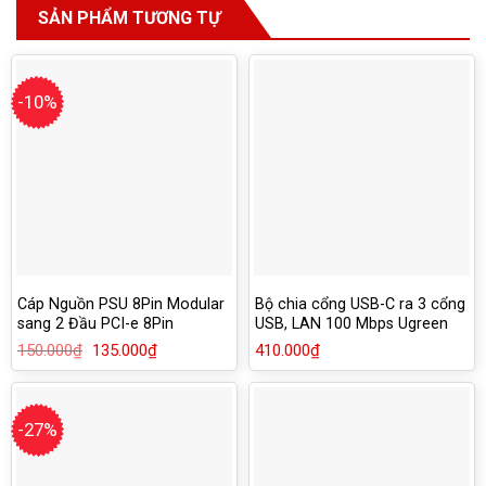
SẢN PHẨM TƯƠNG TỰ
-10%
Cáp Nguồn PSU 8Pin Modular
Bộ chia cổng USB-C ra 3 cổng
sang 2 Đầu PCI-e 8Pin
USB, LAN 100 Mbps Ugreen
(6+2Pin)
30289
150.000
₫
Giá
135.000
₫
Giá
410.000
₫
gốc
hiện
là:
tại
150.000₫.
là:
135.000₫.
-27%