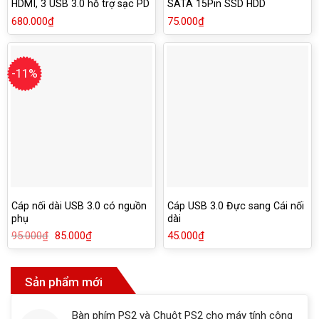
HDMI, 3 USB 3.0 hỗ trợ sạc PD
SATA 15Pin SSD HDD
Ugreen 50209
680.000
₫
75.000
₫
-11%
Cáp nối dài USB 3.0 có nguồn
Cáp USB 3.0 Đực sang Cái nối
phụ
dài
95.000
₫
Giá
85.000
₫
Giá
45.000
₫
gốc
hiện
là:
tại
95.000₫.
là:
85.000₫.
Sản phẩm mới
Bàn phím PS2 và Chuột PS2 cho máy tính công