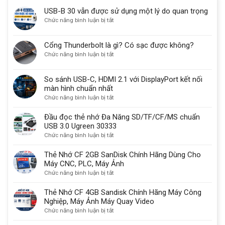
USB-B 30 vẫn được sử dụng một lý do quan trọng
ở
Chức năng bình luận bị tắt
USB-
B
Cổng Thunderbolt là gì? Có sạc được không?
30
ở
Chức năng bình luận bị tắt
vẫn
Cổng
được
Thunderbolt
sử
So sánh USB-C, HDMI 2.1 với DisplayPort kết nối
là
dụng
màn hình chuẩn nhất
gì?
một
ở
Chức năng bình luận bị tắt
Có
lý
So
sạc
do
sánh
Đầu đọc thẻ nhớ Đa Năng SD/TF/CF/MS chuẩn
được
quan
USB-
USB 3.0 Ugreen 30333
không?
trọng
C,
ở
Chức năng bình luận bị tắt
HDMI
Đầu
2.1
đọc
Thẻ Nhớ CF 2GB SanDisk Chính Hãng Dùng Cho
với
thẻ
Máy CNC, PLC, Máy Ảnh
DisplayPort
nhớ
ở
Chức năng bình luận bị tắt
kết
Đa
Thẻ
nối
Năng
Nhớ
Thẻ Nhớ CF 4GB Sandisk Chính Hãng Máy Công
màn
SD/TF/CF/MS
CF
Nghiệp, Máy Ảnh Máy Quay Video
hình
chuẩn
2GB
ở
Chức năng bình luận bị tắt
chuẩn
USB
SanDisk
Thẻ
nhất
3.0