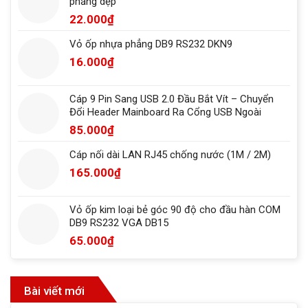
phẳng dẹp
22.000
₫
Vỏ ốp nhựa phẳng DB9 RS232 DKN9
16.000
₫
Cáp 9 Pin Sang USB 2.0 Đầu Bắt Vít – Chuyển
Đổi Header Mainboard Ra Cổng USB Ngoài
85.000
₫
Cáp nối dài LAN RJ45 chống nước (1M / 2M)
165.000
₫
Vỏ ốp kim loại bẻ góc 90 độ cho đầu hàn COM
DB9 RS232 VGA DB15
65.000
₫
Bài viết mới