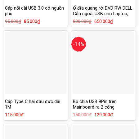
Cáp nối dài USB 3.0 có nguồn
Ổ đĩa quang rời DVD RW DELL
phụ
Gắn ngoài USB cho Laptop,
Macbook, PC
95.000
₫
Giá
85.000
₫
Giá
800.000
₫
Giá
650.000
₫
Giá
gốc
hiện
gốc
hiện
là:
tại
là:
tại
95.000₫.
là:
800.000₫.
là:
85.000₫.
650.000₫.
-14%
Cáp Type C hai đầu đực dài
Bộ chia USB 9Pin trên
1M
Mainboard ra 2 cổng
115.000
₫
150.000
₫
Giá
129.000
₫
Giá
gốc
hiện
là:
tại
150.000₫.
là:
129.000₫.