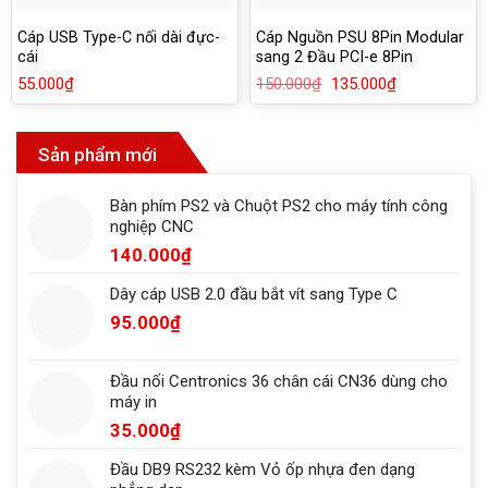
Cáp USB Type-C nối dài đực-
Cáp Nguồn PSU 8Pin Modular
cái
sang 2 Đầu PCI-e 8Pin
(6+2Pin)
55.000
₫
150.000
₫
Giá
135.000
₫
Giá
gốc
hiện
là:
tại
150.000₫.
là:
135.000₫.
Sản phẩm mới
Bàn phím PS2 và Chuột PS2 cho máy tính công
nghiệp CNC
140.000
₫
Dây cáp USB 2.0 đầu bắt vít sang Type C
95.000
₫
Đầu nối Centronics 36 chân cái CN36 dùng cho
máy in
35.000
₫
Đầu DB9 RS232 kèm Vỏ ốp nhựa đen dạng