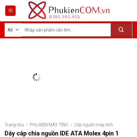
Skip
to
content
Tìm
kiếm:
Trang chủ
/
PHỤ KIỆN MÁY TÍNH
/
Cáp nguồn máy tính
Dây cáp chia nguồn IDE ATA Molex 4pin 1