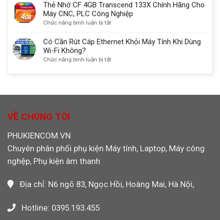
Chính
Nhớ
Thẻ Nhớ CF 4GB Transcend 133X Chính Hãng Cho
Ugreen
Hãng
CF
Máy CNC, PLC Công Nghiệp
30333
Dùng
4GB
ở
Chức năng bình luận bị tắt
Cho
Sandisk
Thẻ
Máy
Chính
Nhớ
Có Cần Rút Cáp Ethernet Khỏi Máy Tính Khi Dùng
CNC,
Hãng
CF
Wi-Fi Không?
PLC,
Máy
4GB
ở
Chức năng bình luận bị tắt
Máy
Công
Transcend
Có
Ảnh
Nghiệp,
133X
Cần
Máy
Chính
Rút
Ảnh
Hãng
Cáp
Máy
Cho
Ethernet
Quay
Máy
Khỏi
VỀ CHÚNG TÔI
Video
CNC,
Máy
PLC
Tính
PHUKIENCOM.VN
Công
Khi
Nghiệp
Chuyên phân phối phụ kiện Máy tính, Laptop, Máy công
Dùng
Wi-
nghệp, Phụ kiện âm thanh
Fi
Không?
Địa chỉ: N6 ngõ 83, Ngọc Hồi, Hoàng Mai, Hà Nội,
Hotline: 0395.193.455