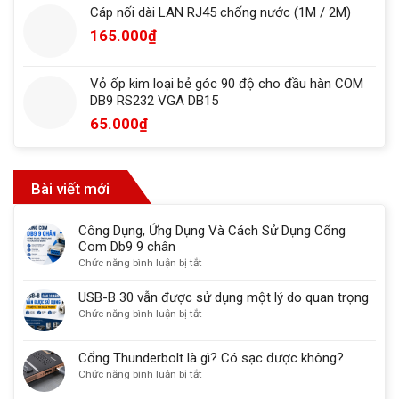
Cáp nối dài LAN RJ45 chống nước (1M / 2M)
165.000
₫
Vỏ ốp kim loại bẻ góc 90 độ cho đầu hàn COM
DB9 RS232 VGA DB15
65.000
₫
Bài viết mới
Công Dụng, Ứng Dụng Và Cách Sử Dụng Cổng
Com Db9 9 chân
ở
Chức năng bình luận bị tắt
Công
Dụng,
USB-B 30 vẫn được sử dụng một lý do quan trọng
Ứng
ở
Chức năng bình luận bị tắt
Dụng
USB-
Và
B
Cổng Thunderbolt là gì? Có sạc được không?
Cách
30
ở
Chức năng bình luận bị tắt
Sử
vẫn
Cổng
Dụng
được