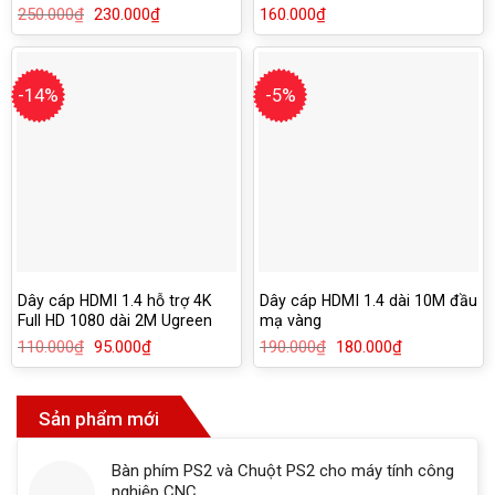
10109
250.000
₫
Giá
230.000
₫
Giá
160.000
₫
gốc
hiện
là:
tại
250.000₫.
là:
230.000₫.
-14%
-5%
Dây cáp HDMI 1.4 hỗ trợ 4K
Dây cáp HDMI 1.4 dài 10M đầu
Full HD 1080 dài 2M Ugreen
mạ vàng
10107
110.000
₫
Giá
95.000
₫
Giá
190.000
₫
Giá
180.000
₫
Giá
gốc
hiện
gốc
hiện
là:
tại
là:
tại
110.000₫.
là:
190.000₫.
là:
95.000₫.
180.000₫.
Sản phẩm mới
Bàn phím PS2 và Chuột PS2 cho máy tính công
nghiệp CNC