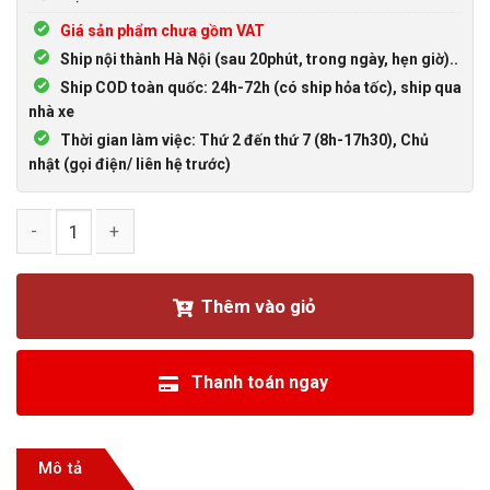
Giá sản phẩm chưa gồm VAT
Ship nội thành Hà Nội (sau 20phút, trong ngày, hẹn giờ)..
Ship COD toàn quốc: 24h-72h (có ship hỏa tốc), ship qua
nhà xe
Thời gian làm việc: Thứ 2 đến thứ 7 (8h-17h30), Chủ
nhật (gọi điện/ liên hệ trước)
Video Capture Card HDMI to USB 3.0 có Mic, HDMI IN OUT ghi 
Thêm vào giỏ
Thanh toán ngay
Mô tả