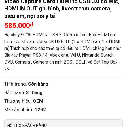
Video Capture Card HDMI to USB 3.0 có Mic,
HDMI IN OUT ghi hình, livestream camera,
siêu âm, nội soi y tế
585.000
₫
Bộ chuyển đổi HDMI ra USB 3.0 kèm micro, Box HDMI ghi
hình, live stream video 4K USB 3.0 (1 x HDMI vào, 1 x HDMI
ra).Thích hợp cho các thiết bị có đầu ra HDMI, chẳng hạn như
Blu-ray Player, PS3 / 4, Xbox one, Wii U, Nintendo Switch,
DVD, Camera , Camera an ninh ZOSI, DSLR và Set Top Box,
v.v.
Tình trạng:
Còn hàng
Bảo hành:
3 tháng
Thương hiệu:
OEM
Mã sản phẩm:
1282
HỖ TRỢ KHÁCH HÀNG!