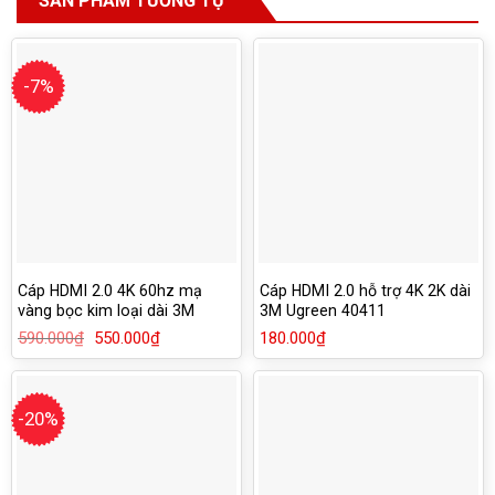
SẢN PHẨM TƯƠNG TỰ
-7%
Cáp HDMI 2.0 4K 60hz mạ
Cáp HDMI 2.0 hỗ trợ 4K 2K dài
vàng bọc kim loại dài 3M
3M Ugreen 40411
Ugreen 50109
590.000
₫
Giá
550.000
₫
Giá
180.000
₫
gốc
hiện
là:
tại
590.000₫.
là:
550.000₫.
-20%