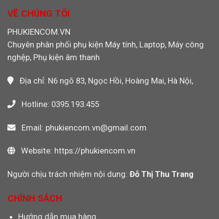
Ảnh
Nghiệp,
133X
VỀ CHÚNG TÔI
Máy
Chính
Ảnh
Hãng
PHUKIENCOM.VN
Máy
Cho
Quay
Chuyên phân phối phụ kiện Máy tính, Laptop, Máy công
Máy
Video
CNC,
nghệp, Phụ kiện âm thanh
PLC
Công
Nghiệp
Địa chỉ: N6 ngõ 83, Ngọc Hồi, Hoàng Mai, Hà Nội,
Hotline: 0395.193.455
Email: phukiencom.vn@gmail.com
Website: https://phukiencom.vn
Người chịu trách nhiệm nội dung:
Đỗ Thị Thu Trang
CHÍNH SÁCH
Hướng dẫn mua hàng