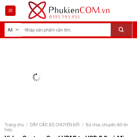
Skip
to
content
Tìm
kiếm:
Trang chủ
/
DÂY CÁP, BỘ CHUYỂN ĐỔI
/
Bộ chia, chuyển đổi tín
hiệu