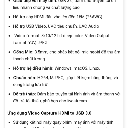
Giao tiếp với máy tính:
USB 3.0, đảm bảo truyền tải dữ
liệu nhanh chóng và chất lượng cao.
Hỗ trợ cáp HDMI đầu vào lên đến 15M (26AWG)
Hỗ trợ USB Video, UVC tiêu chuẩn, UAC Audio
Video format: 8/10/12 bit deep color. Video Output
format: YUV, JPEG
Cổng Mic:
3.5mm, cho phép kết nối mic ngoài để thu âm
thanh chất lượng.
Hỗ trợ hệ điều hành:
Windows, macOS, Linux.
Chuẩn nén:
H.264, MJPEG, giúp tiết kiệm băng thông và
dung lượng lưu trữ.
Độ trễ thấp:
Đảm bảo truyền tải hình ảnh và âm thanh với
độ trễ tối thiểu, phù hợp cho livestream.
Ứng dụng Video Capture HDMI to USB 3.0
Sử dụng kết nối máy quay phim, máy ảnh với máy tính