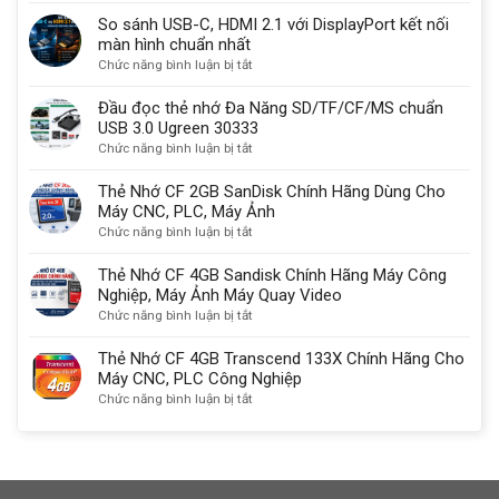
Thunderbolt
Cổng
sử
So sánh USB-C, HDMI 2.1 với DisplayPort kết nối
là
Com
dụng
màn hình chuẩn nhất
gì?
Db9
một
ở
Chức năng bình luận bị tắt
Có
9
lý
So
sạc
chân
do
sánh
Đầu đọc thẻ nhớ Đa Năng SD/TF/CF/MS chuẩn
được
quan
USB-
USB 3.0 Ugreen 30333
không?
trọng
C,
ở
Chức năng bình luận bị tắt
HDMI
Đầu
2.1
đọc
Thẻ Nhớ CF 2GB SanDisk Chính Hãng Dùng Cho
với
thẻ
Máy CNC, PLC, Máy Ảnh
DisplayPort
nhớ
ở
Chức năng bình luận bị tắt
kết
Đa
Thẻ
nối
Năng
Nhớ
Thẻ Nhớ CF 4GB Sandisk Chính Hãng Máy Công
màn
SD/TF/CF/MS
CF
Nghiệp, Máy Ảnh Máy Quay Video
hình
chuẩn
2GB
ở
Chức năng bình luận bị tắt
chuẩn
USB
SanDisk
Thẻ
nhất
3.0
Chính
Nhớ
Thẻ Nhớ CF 4GB Transcend 133X Chính Hãng Cho
Ugreen
Hãng
CF
Máy CNC, PLC Công Nghiệp
30333
Dùng
4GB
ở
Chức năng bình luận bị tắt
Cho
Sandisk
Thẻ
Máy
Chính
Nhớ
CNC,
Hãng
CF
PLC,
Máy
4GB
Máy
Công
Transcend