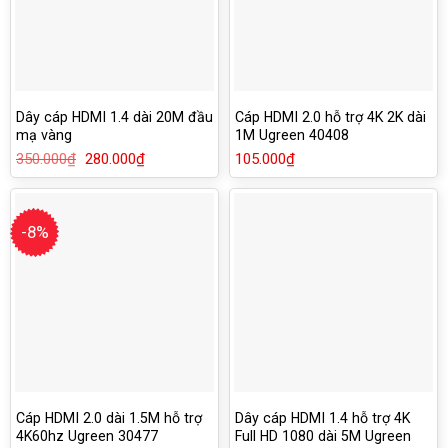
Dây cáp HDMI 1.4 dài 20M đầu
Cáp HDMI 2.0 hỗ trợ 4K 2K dài
mạ vàng
1M Ugreen 40408
350.000
₫
Giá
280.000
₫
Giá
105.000
₫
gốc
hiện
là:
tại
350.000₫.
là:
280.000₫.
-8%
Cáp HDMI 2.0 dài 1.5M hỗ trợ
Dây cáp HDMI 1.4 hỗ trợ 4K
4K60hz Ugreen 30477
Full HD 1080 dài 5M Ugreen