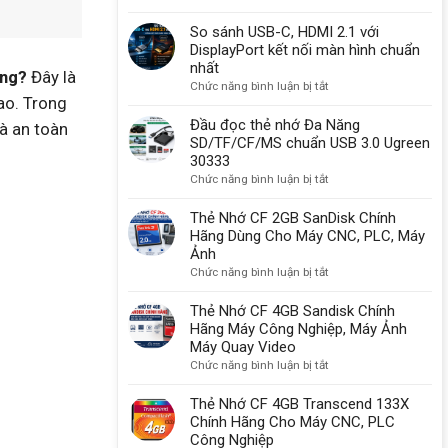
được
Cổng
sử
Thunderbolt
So sánh USB-C, HDMI 2.1 với
dụng
là
DisplayPort kết nối màn hình chuẩn
một
gì?
nhất
ông?
Đây là
lý
Có
ở
Chức năng bình luận bị tắt
do
ao. Trong
sạc
So
quan
được
sánh
Đầu đọc thẻ nhớ Đa Năng
à an toàn
trọng
không?
USB-
SD/TF/CF/MS chuẩn USB 3.0 Ugreen
C,
30333
HDMI
ở
Chức năng bình luận bị tắt
2.1
Đầu
với
đọc
Thẻ Nhớ CF 2GB SanDisk Chính
DisplayPort
thẻ
Hãng Dùng Cho Máy CNC, PLC, Máy
kết
nhớ
Ảnh
nối
Đa
ở
Chức năng bình luận bị tắt
màn
Năng
Thẻ
hình
SD/TF/CF/MS
Nhớ
Thẻ Nhớ CF 4GB Sandisk Chính
chuẩn
chuẩn
CF
Hãng Máy Công Nghiệp, Máy Ảnh
nhất
USB
2GB
Máy Quay Video
3.0
SanDisk
ở
Chức năng bình luận bị tắt
Ugreen
Chính
Thẻ
30333
Hãng
Nhớ
Thẻ Nhớ CF 4GB Transcend 133X
Dùng
CF
Chính Hãng Cho Máy CNC, PLC
Cho
4GB
Công Nghiệp