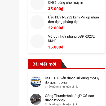
CN36 dùng cho máy in
35.000
₫
Đầu DB9 RS232 kèm Vỏ ốp nhựa
đen dạng phẳng dẹp
22.000
₫
Vỏ ốp nhựa phẳng DB9 RS232
DKN9
16.000
₫
Bài viết mới
USB-B 30 vẫn được sử dụng một lý
do quan trọng
ở
Chức năng bình luận bị tắt
USB-
B
Cổng Thunderbolt là gì? Có sạc
30
được không?
vẫn
ở
Chức năng bình luận bị tắt