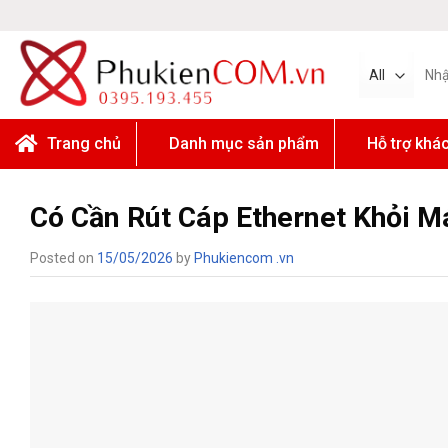
Skip
to
content
Tìm
kiếm:
Trang chủ
Danh mục sản phẩm
Hỗ trợ khá
Có Cần Rút Cáp Ethernet Khỏi M
Posted on
15/05/2026
by
Phukiencom .vn