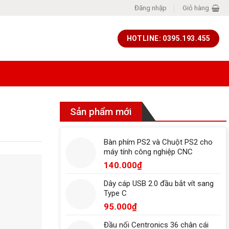
Đăng nhập
Giỏ hàng
HOTLINE: 0395.193.455
Sản phẩm mới
Bàn phím PS2 và Chuột PS2 cho
máy tính công nghiệp CNC
140.000
₫
Dây cáp USB 2.0 đầu bắt vít sang
Type C
95.000
₫
Đầu nối Centronics 36 chân cái