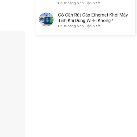
Máy
Sandisk
ở
Chức năng bình luận bị tắt
CNC,
Chính
Thẻ
PLC,
Hãng
Nhớ
Có Cần Rút Cáp Ethernet Khỏi Máy
Máy
Máy
CF
Tính Khi Dùng Wi-Fi Không?
Ảnh
Công
4GB
ở
Chức năng bình luận bị tắt
Nghiệp,
Transcend
Có
Máy
133X
Cần
Ảnh
Chính
Rút
Máy
Hãng
Cáp
Quay
Cho
Ethernet
Video
Máy
Khỏi
CNC,
Máy
PLC
Tính
Công
Khi
Nghiệp
Dùng
Wi-
Fi
Không?