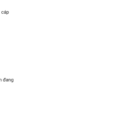
 cáp
ạn đang