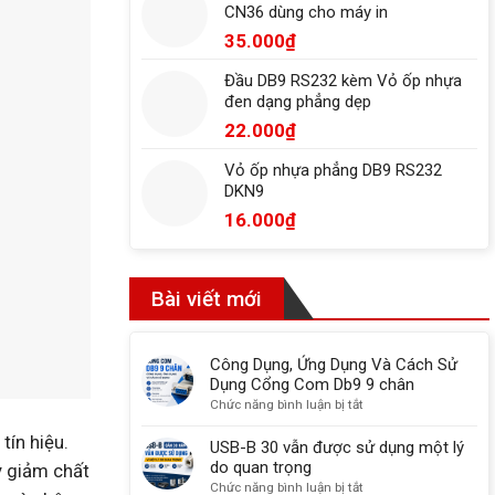
CN36 dùng cho máy in
35.000
₫
Đầu DB9 RS232 kèm Vỏ ốp nhựa
đen dạng phẳng dẹp
22.000
₫
Vỏ ốp nhựa phẳng DB9 RS232
DKN9
16.000
₫
Bài viết mới
Công Dụng, Ứng Dụng Và Cách Sử
Dụng Cổng Com Db9 9 chân
ở
Chức năng bình luận bị tắt
Công
tín hiệu.
Dụng,
USB-B 30 vẫn được sử dụng một lý
Ứng
do quan trọng
y giảm chất
Dụng
ở
Chức năng bình luận bị tắt