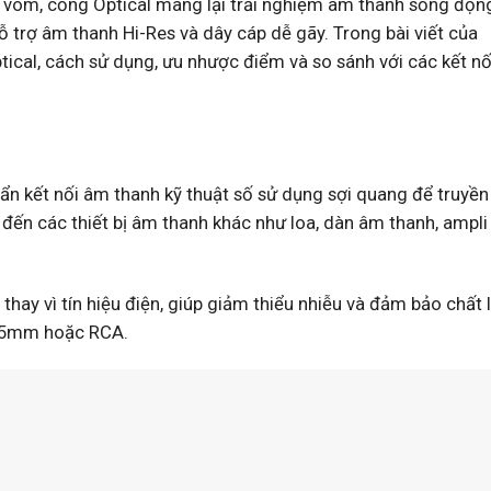
h vòm, cổng Optical mang lại trải nghiệm âm thanh sống độn
 trợ âm thanh Hi-Res và dây cáp dễ gãy. Trong bài viết của
Optical, cách sử dụng, ưu nhược điểm và so sánh với các kết n
ẩn kết nối âm thanh kỹ thuật số sử dụng sợi quang để truyền 
i đến các thiết bị âm thanh khác như loa, dàn âm thanh, ampl
 thay vì tín hiệu điện, giúp giảm thiểu nhiễu và đảm bảo chấ
 3.5mm hoặc RCA.