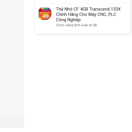
Ugreen
Chính
Thẻ
30333
Hãng
Nhớ
Thẻ Nhớ CF 4GB Transcend 133X
Dùng
CF
Chính Hãng Cho Máy CNC, PLC
Cho
4GB
Công Nghiệp
Máy
Sandisk
ở
Chức năng bình luận bị tắt
CNC,
Chính
Thẻ
PLC,
Hãng
Nhớ
Máy
Máy
CF
Ảnh
Công
4GB
Nghiệp,
Transcend
Máy
133X
Ảnh
Chính
Máy
Hãng
Quay
Cho
Video
Máy
CNC,
PLC
Công
Nghiệp