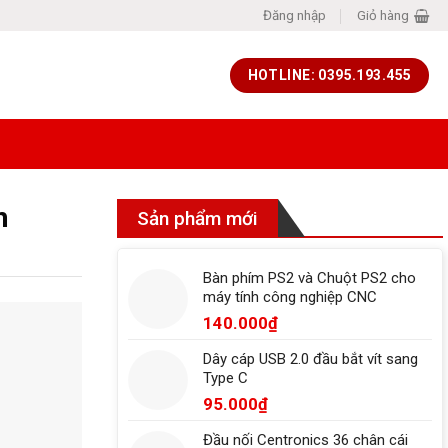
Đăng nhập
Giỏ hàng
HOTLINE: 0395.193.455
h
Sản phẩm mới
Bàn phím PS2 và Chuột PS2 cho
máy tính công nghiệp CNC
140.000
₫
Dây cáp USB 2.0 đầu bắt vít sang
Type C
95.000
₫
Đầu nối Centronics 36 chân cái