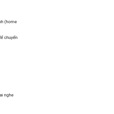
anh (home
 để chuyển
ai nghe