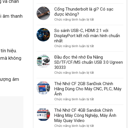
g và chân
Và
USB-
Cách
B
Cổng Thunderbolt là gì? Có sạc
Sử
30
được không?
ối âm thanh
Dụng
vẫn
ở
Chức năng bình luận bị tắt
Cổng
được
Cổng
Com
sử
Thunderbolt
So sánh USB-C, HDMI 2.1 với
Db9
dụng
là
DisplayPort kết nối màn hình chuẩn
9
một
gì?
nhất
chân
lý
Có
ở
Chức năng bình luận bị tắt
do
tín hiệu.
sạc
So
quan
được
sánh
Đầu đọc thẻ nhớ Đa Năng
i mà không
trọng
không?
USB-
SD/TF/CF/MS chuẩn USB 3.0 Ugreen
C,
30333
HDMI
ở
Chức năng bình luận bị tắt
2.1
Đầu
t lượng âm
với
đọc
Thẻ Nhớ CF 2GB SanDisk Chính
DisplayPort
thẻ
Hãng Dùng Cho Máy CNC, PLC, Máy
kết
nhớ
Ảnh
nối
Đa
ở
Chức năng bình luận bị tắt
màn
Năng
Thẻ
hình
SD/TF/CF/MS
Nhớ
Thẻ Nhớ CF 4GB Sandisk Chính
chuẩn
chuẩn
CF
Hãng Máy Công Nghiệp, Máy Ảnh
nhất
USB
2GB
Máy Quay Video
3.0
SanDisk
ở
Chức năng bình luận bị tắt