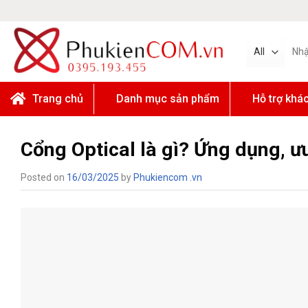
Skip
to
content
Tìm
kiếm:
Trang chủ
Danh mục sản phẩm
Hỗ trợ khá
Cổng Optical là gì? Ứng dụng, 
Posted on
16/03/2025
by
Phukiencom .vn