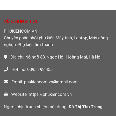
Chính
Rút
Ảnh
Hãng
Cáp
Máy
Cho
Ethernet
Quay
Máy
Khỏi
Video
CNC,
Máy
VỀ CHÚNG TÔI
PLC
Tính
Công
Khi
PHUKIENCOM.VN
Nghiệp
Dùng
Chuyên phân phối phụ kiện Máy tính, Laptop, Máy công
Wi-
Fi
nghệp, Phụ kiện âm thanh
Không?
Địa chỉ: N6 ngõ 83, Ngọc Hồi, Hoàng Mai, Hà Nội,
Hotline: 0395.193.455
Email: phukiencom.vn@gmail.com
Website: https://phukiencom.vn
Người chịu trách nhiệm nội dung:
Đỗ Thị Thu Trang