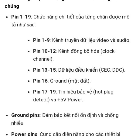
chúng
Pin 1-19
: Chức năng chi tiết của từng chân được mô
tả như sau:
Pin 1-9
: Kênh truyền dữ liệu video và audio.
Pin 10-12
: Kênh đồng bộ hóa (clock
channel).
Pin 13-15
: Dữ liệu điều khiển (CEC, DDC).
Pin 16
: Ground (mặt đất).
Pin 17-19
: Tín hiệu bảo vệ (hot plug
detect) và +5V Power.
Ground pins
: Đảm bảo kết nối ổn định và chống
nhiễu.
Power pins
: Cung cấp điện năng cho các thiết bị