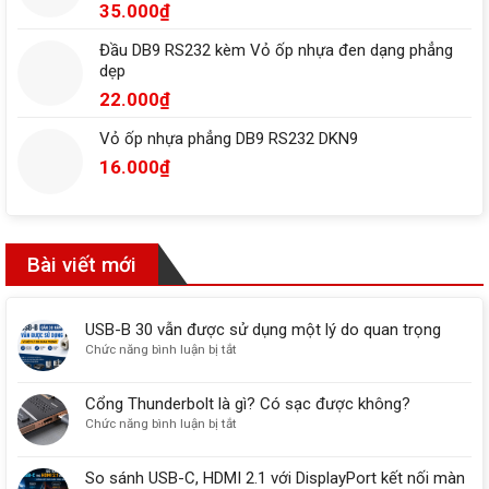
35.000
₫
Đầu DB9 RS232 kèm Vỏ ốp nhựa đen dạng phẳng
dẹp
22.000
₫
Vỏ ốp nhựa phẳng DB9 RS232 DKN9
16.000
₫
Bài viết mới
USB-B 30 vẫn được sử dụng một lý do quan trọng
ở
Chức năng bình luận bị tắt
USB-
B
Cổng Thunderbolt là gì? Có sạc được không?
30
ở
Chức năng bình luận bị tắt
vẫn
Cổng
được
Thunderbolt
sử
So sánh USB-C, HDMI 2.1 với DisplayPort kết nối màn
là
dụng