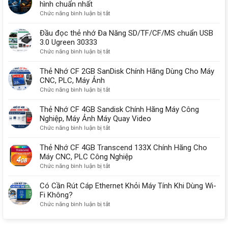
hình chuẩn nhất
gì?
một
ở
Chức năng bình luận bị tắt
Có
lý
So
sạc
do
sánh
Đầu đọc thẻ nhớ Đa Năng SD/TF/CF/MS chuẩn USB
được
quan
USB-
3.0 Ugreen 30333
không?
trọng
C,
ở
Chức năng bình luận bị tắt
HDMI
Đầu
2.1
đọc
Thẻ Nhớ CF 2GB SanDisk Chính Hãng Dùng Cho Máy
với
thẻ
CNC, PLC, Máy Ảnh
DisplayPort
nhớ
ở
Chức năng bình luận bị tắt
kết
Đa
Thẻ
nối
Năng
Nhớ
Thẻ Nhớ CF 4GB Sandisk Chính Hãng Máy Công
màn
SD/TF/CF/MS
CF
Nghiệp, Máy Ảnh Máy Quay Video
hình
chuẩn
2GB
ở
Chức năng bình luận bị tắt
chuẩn
USB
SanDisk
Thẻ
nhất
3.0
Chính
Nhớ
Thẻ Nhớ CF 4GB Transcend 133X Chính Hãng Cho
Ugreen
Hãng
CF
Máy CNC, PLC Công Nghiệp
30333
Dùng
4GB
ở
Chức năng bình luận bị tắt
Cho
Sandisk
Thẻ
Máy
Chính
Nhớ
Có Cần Rút Cáp Ethernet Khỏi Máy Tính Khi Dùng Wi-
CNC,
Hãng
CF
Fi Không?
PLC,
Máy
4GB
ở
Chức năng bình luận bị tắt
Máy
Công
Transcend
Có
Ảnh
Nghiệp,
133X
Cần
Máy