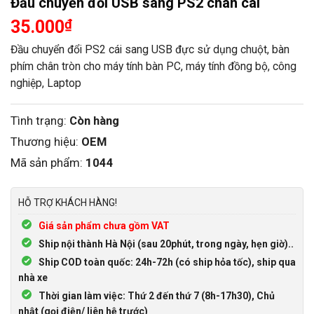
Đầu chuyển đổi USB sang PS2 chân cái
35.000
₫
Đầu chuyển đổi PS2 cái sang USB đực sử dụng chuột, bàn
phím chân tròn cho máy tính bàn PC, máy tính đồng bộ, công
nghiệp, Laptop
Tình trạng:
Còn hàng
Thương hiệu:
OEM
Mã sản phẩm:
1044
HỖ TRỢ KHÁCH HÀNG!
Giá sản phẩm chưa gồm VAT
Ship nội thành Hà Nội (sau 20phút, trong ngày, hẹn giờ)..
Ship COD toàn quốc: 24h-72h (có ship hỏa tốc), ship qua
nhà xe
Thời gian làm việc: Thứ 2 đến thứ 7 (8h-17h30), Chủ
nhật (gọi điện/ liên hệ trước)