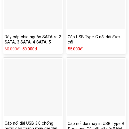
Dây cáp chia nguồn SATA ra 2
Cáp USB Type-C nối dài đực-
SATA, 3 SATA, 4 SATA, 5
cái
SATA 15Pin SSD HDD
60.000
₫
Giá
50.000
₫
Giá
55.000
₫
gốc
hiện
là:
tại
60.000₫.
là:
50.000₫.
Cáp nối dài USB 3.0 chống
Cáp nối dài máy in USB Type B
nước gắn thành máy dài 1M
Đực sang Cái bắt vít dài 0.5M,