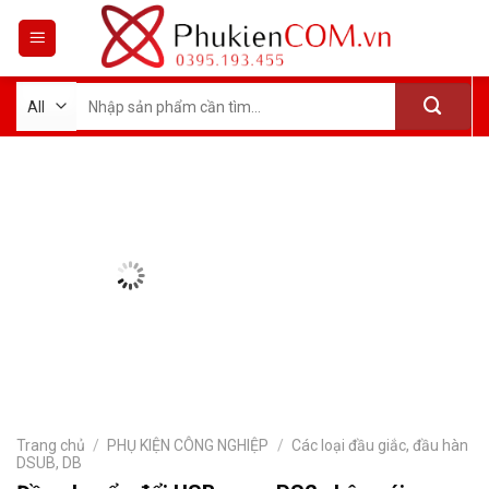
Skip
to
content
Tìm
kiếm:
Trang chủ
/
PHỤ KIỆN CÔNG NGHIỆP
/
Các loại đầu giắc, đầu hàn
DSUB, DB