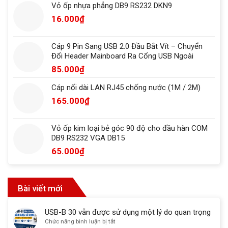
Vỏ ốp nhựa phẳng DB9 RS232 DKN9
16.000
₫
Cáp 9 Pin Sang USB 2.0 Đầu Bắt Vít – Chuyển
Đổi Header Mainboard Ra Cổng USB Ngoài
85.000
₫
Cáp nối dài LAN RJ45 chống nước (1M / 2M)
165.000
₫
Vỏ ốp kim loại bẻ góc 90 độ cho đầu hàn COM
DB9 RS232 VGA DB15
65.000
₫
Bài viết mới
USB-B 30 vẫn được sử dụng một lý do quan trọng
ở
Chức năng bình luận bị tắt