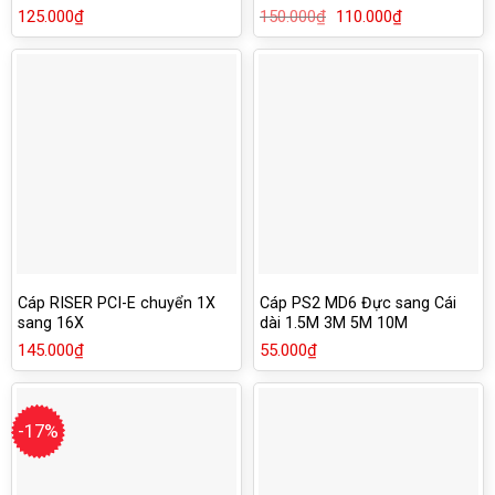
DELL 3653 3650 3655 3252
125.000
₫
150.000
₫
Giá
110.000
₫
Giá
3668
gốc
hiện
là:
tại
150.000₫.
là:
110.000₫.
Cáp RISER PCI-E chuyển 1X
Cáp PS2 MD6 Đực sang Cái
sang 16X
dài 1.5M 3M 5M 10M
145.000
₫
55.000
₫
-17%