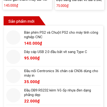
2M
1M, 1.5M
145.000
₫
75.000
₫
Sản phẩm mới
Bàn phím PS2 và Chuột PS2 cho máy tính công
nghiệp CNC
140.000
₫
Dây cáp USB 2.0 đầu bắt vít sang Type C
95.000
₫
Đầu nối Centronics 36 chân cái CN36 dùng cho
máy in
35.000
₫
Đầu DB9 RS232 kèm Vỏ ốp nhựa đen dạng
phẳng dẹp
22.000
₫