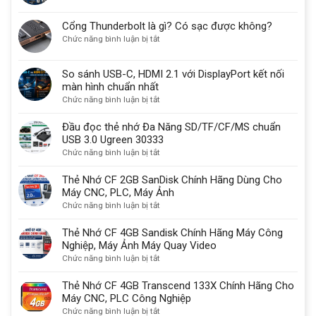
USB-
B
Cổng Thunderbolt là gì? Có sạc được không?
30
ở
Chức năng bình luận bị tắt
vẫn
Cổng
được
Thunderbolt
sử
So sánh USB-C, HDMI 2.1 với DisplayPort kết nối
là
dụng
màn hình chuẩn nhất
gì?
một
ở
Chức năng bình luận bị tắt
Có
lý
So
sạc
do
sánh
Đầu đọc thẻ nhớ Đa Năng SD/TF/CF/MS chuẩn
được
quan
USB-
USB 3.0 Ugreen 30333
không?
trọng
C,
ở
Chức năng bình luận bị tắt
HDMI
Đầu
2.1
đọc
Thẻ Nhớ CF 2GB SanDisk Chính Hãng Dùng Cho
với
thẻ
Máy CNC, PLC, Máy Ảnh
DisplayPort
nhớ
ở
Chức năng bình luận bị tắt
kết
Đa
Thẻ
nối
Năng
Nhớ
Thẻ Nhớ CF 4GB Sandisk Chính Hãng Máy Công
màn
SD/TF/CF/MS
CF
Nghiệp, Máy Ảnh Máy Quay Video
hình
chuẩn
2GB
ở
Chức năng bình luận bị tắt
chuẩn
USB
SanDisk
Thẻ
nhất
3.0
Chính
Nhớ
Thẻ Nhớ CF 4GB Transcend 133X Chính Hãng Cho
Ugreen
Hãng
CF
Máy CNC, PLC Công Nghiệp
30333
Dùng
4GB
ở
Chức năng bình luận bị tắt