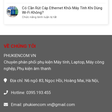
Cho
Sandisk
Thẻ
Máy
Chính
Nhớ
Có Cần Rút Cáp Ethernet Khỏi Máy Tính Khi Dùng
CNC,
Hãng
CF
Wi-Fi Không?
PLC,
Máy
4GB
ở
Chức năng bình luận bị tắt
Máy
Công
Transcend
Có
Ảnh
Nghiệp,
133X
Cần
Máy
Chính
Rút
Ảnh
Hãng
Cáp
Máy
Cho
Ethernet
Quay
Máy
Khỏi
VỀ CHÚNG TÔI
Video
CNC,
Máy
PLC
Tính
PHUKIENCOM.VN
Công
Khi
Nghiệp
Chuyên phân phối phụ kiện Máy tính, Laptop, Máy công
Dùng
Wi-
nghệp, Phụ kiện âm thanh
Fi
Không?
Địa chỉ: N6 ngõ 83, Ngọc Hồi, Hoàng Mai, Hà Nội,
Hotline: 0395.193.455
Email: phukiencom.vn@gmail.com