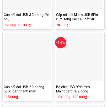
Cáp nối dài USB 3.0 có nguồn
Cáp nối dài Micro USB 5Pin
phụ
Đực sang Cái đầu bắt vít
95.000
₫
Giá
85.000
₫
Giá
78.000
₫
gốc
hiện
là:
tại
95.000₫.
là:
85.000₫.
-14%
Cáp nối dài USB 2.0 chống
Bộ chia USB 9Pin trên
nước gắn thành máy
Mainboard ra 2 cổng
115.000
₫
150.000
₫
Giá
129.000
₫
Giá
gốc
hiện
là:
tại
150.000₫.
là: