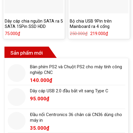
Dây cáp chia nguồn SATA ra 5
Bộ chia USB 9Pin trên
SATA 15Pin SSD HDD
Mainboard ra 4 cổng
75.000
₫
250.000
₫
Giá
219.000
₫
Giá
gốc
hiện
là:
tại
250.000₫.
là:
219.000₫.
Sản phẩm mới
Bàn phím PS2 và Chuột PS2 cho máy tính công
nghiệp CNC
140.000
₫
Dây cáp USB 2.0 đầu bắt vít sang Type C
95.000
₫
Đầu nối Centronics 36 chân cái CN36 dùng cho
máy in
35.000
₫