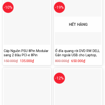
129.000₫.
-10%
-19%
HẾT HÀNG
Cáp Nguồn PSU 8Pin Modular
Ổ đĩa quang rời DVD RW DELL
sang 2 Đầu PCI-e 8Pin
Gắn ngoài USB cho Laptop,
(6+2Pin)
Macbook, PC
150.000
₫
Giá
135.000
₫
Giá
800.000
₫
Giá
650.000
₫
Giá
gốc
hiện
gốc
hiện
là:
tại
là:
tại
150.000₫.
là:
800.000₫.
là:
135.000₫.
650.000₫.
-12%