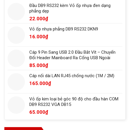
Đầu DB9 RS232 kèm Vỏ ốp nhựa đen dạng
phẳng dẹp
22.000
₫
Vỏ ốp nhựa phẳng DB9 RS232 DKN9
16.000
₫
Cáp 9 Pin Sang USB 2.0 Đầu Bắt Vít – Chuyển
Đổi Header Mainboard Ra Cổng USB Ngoài
85.000
₫
Cáp nối dài LAN RJ45 chống nước (1M / 2M)
165.000
₫
Vỏ ốp kim loại bẻ góc 90 độ cho đầu hàn COM
DB9 RS232 VGA DB15
65.000
₫