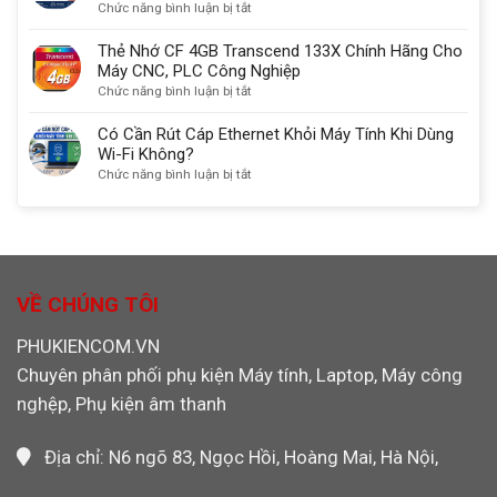
chuẩn
2GB
ở
Chức năng bình luận bị tắt
chuẩn
USB
SanDisk
Thẻ
nhất
3.0
Chính
Nhớ
Thẻ Nhớ CF 4GB Transcend 133X Chính Hãng Cho
Ugreen
Hãng
CF
Máy CNC, PLC Công Nghiệp
30333
Dùng
4GB
ở
Chức năng bình luận bị tắt
Cho
Sandisk
Thẻ
Máy
Chính
Nhớ
Có Cần Rút Cáp Ethernet Khỏi Máy Tính Khi Dùng
CNC,
Hãng
CF
Wi-Fi Không?
PLC,
Máy
4GB
ở
Chức năng bình luận bị tắt
Máy
Công
Transcend
Có
Ảnh
Nghiệp,
133X
Cần
Máy
Chính
Rút
Ảnh
Hãng
Cáp
Máy
Cho
Ethernet
Quay
Máy
Khỏi
VỀ CHÚNG TÔI
Video
CNC,
Máy
PLC
Tính
PHUKIENCOM.VN
Công
Khi
Nghiệp
Chuyên phân phối phụ kiện Máy tính, Laptop, Máy công
Dùng
Wi-
nghệp, Phụ kiện âm thanh
Fi
Không?
Địa chỉ: N6 ngõ 83, Ngọc Hồi, Hoàng Mai, Hà Nội,