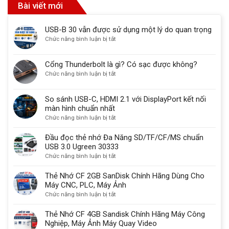
Bài viết mới
USB-B 30 vẫn được sử dụng một lý do quan trọng
ở
Chức năng bình luận bị tắt
USB-
B
Cổng Thunderbolt là gì? Có sạc được không?
30
ở
Chức năng bình luận bị tắt
vẫn
Cổng
được
Thunderbolt
sử
So sánh USB-C, HDMI 2.1 với DisplayPort kết nối
là
dụng
màn hình chuẩn nhất
gì?
một
ở
Chức năng bình luận bị tắt
Có
lý
So
sạc
do
sánh
Đầu đọc thẻ nhớ Đa Năng SD/TF/CF/MS chuẩn
được
quan
USB-
USB 3.0 Ugreen 30333
không?
trọng
C,
ở
Chức năng bình luận bị tắt
HDMI
Đầu
2.1
đọc
Thẻ Nhớ CF 2GB SanDisk Chính Hãng Dùng Cho
với
thẻ
Máy CNC, PLC, Máy Ảnh
DisplayPort
nhớ
ở
Chức năng bình luận bị tắt
kết
Đa
Thẻ
nối
Năng
Nhớ
Thẻ Nhớ CF 4GB Sandisk Chính Hãng Máy Công
màn
SD/TF/CF/MS
CF
Nghiệp, Máy Ảnh Máy Quay Video
hình